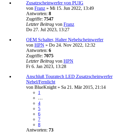
Zusatzscheinwerfer von PUIG
von
Franz
»
Mi 15. Jun 2022, 13:49
Antworten:
8
Zugriffe:
7547
Letzter Beitrag
von
Franz
Do 27. Jul 2023, 13:27
OEM Schalter, Halter Nebelscheinwerfer
von
HPN
»
Do 24. Nov 2022, 12:32
Antworten:
6
Zugriffe:
7075
Letzter Beitrag
von
HPN
Fr 6. Jan 2023, 13:28
Anschluß Touratech LED Zusatzscheinwerfer
Nebel/Fernlicht
von
BlueKnight
»
Sa 21. Mär 2015, 21:14
1
…
4
5
6
7
8
Antworten:
73