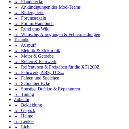
↳ Plauderecke
↳ Ankündigungen des Mod-Teams
↳ Bildergalerie
↳ Forumsregeln
↳ Forum-Handbuch
↳ Rund ums Wiki
↳ Wünsche, Anregungen & Fehlermeldungen
Technik
↳ Auspuff
↳ Elektrik & Elektronik
↳ Motor & Getriebe
↳ Reifen & Fahrwerk
↳ Reifentypen & Freigaben für die XT1200Z
↳ Fahrwerk, ABS, TCS...
↳ Felgen und Speichen
↳ Schrauber-Ecke
↳ Sonstige Defekte & Reparaturen
↳ Tuning
Zubehör
↳ Bekleidung
↳ Gepäck
↳ Helme
↳ Lenker
↳ Licht