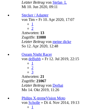
Letzter Beitrag
von
Stefan_L
Mi 10. Jun 2020, 09:11
Stecker / Adapter
von
Tim
»
Fr 10. Apr 2020, 17:07
1
2
Antworten:
13
Zugriffe:
11080
Letzter Beitrag
von
meine dicke
So 12. Apr 2020, 12:48
Osram Night Racer
von
deBubb
»
Fr 12. Jul 2019, 22:15
1
2
3
Antworten:
21
Zugriffe:
21067
Letzter Beitrag
von
Derhai
Mo 14. Okt 2019, 11:26
Philips X-tremeVision Moto
von
Scholle
»
Di 4. Nov 2014, 19:13
1