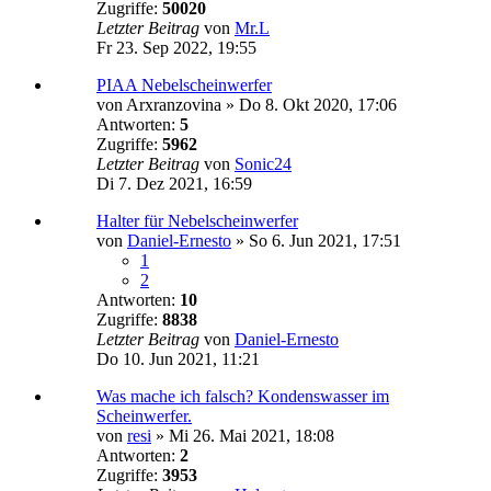
Zugriffe:
50020
Letzter Beitrag
von
Mr.L
Fr 23. Sep 2022, 19:55
PIAA Nebelscheinwerfer
von
Arxranzovina
»
Do 8. Okt 2020, 17:06
Antworten:
5
Zugriffe:
5962
Letzter Beitrag
von
Sonic24
Di 7. Dez 2021, 16:59
Halter für Nebelscheinwerfer
von
Daniel-Ernesto
»
So 6. Jun 2021, 17:51
1
2
Antworten:
10
Zugriffe:
8838
Letzter Beitrag
von
Daniel-Ernesto
Do 10. Jun 2021, 11:21
Was mache ich falsch? Kondenswasser im
Scheinwerfer.
von
resi
»
Mi 26. Mai 2021, 18:08
Antworten:
2
Zugriffe:
3953