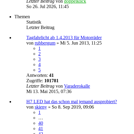
Letzter Beitrag
von
doppelklick
So 26. Jul 2026, 11:45
Themen
Statistik
Letzter Beitrag
Tagfahrlicht ab 1.4.2013 für Motorräder
von
rubbergum
»
Mi 5. Jun 2013, 11:25
1
2
3
4
5
Antworten:
41
Zugriffe:
101781
Letzter Beitrag
von
Varaderokalle
Mi 13. Mai 2015, 07:36
H7 LED hat das schon mal jemand ausprobiert?
von
skieny
»
So 8. Sep 2019, 09:06
1
…
40
41
42