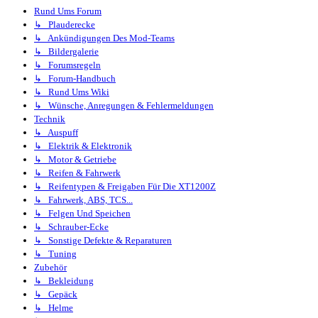
Rund Ums Forum
↳ Plauderecke
↳ Ankündigungen Des Mod-Teams
↳ Bildergalerie
↳ Forumsregeln
↳ Forum-Handbuch
↳ Rund Ums Wiki
↳ Wünsche, Anregungen & Fehlermeldungen
Technik
↳ Auspuff
↳ Elektrik & Elektronik
↳ Motor & Getriebe
↳ Reifen & Fahrwerk
↳ Reifentypen & Freigaben Für Die XT1200Z
↳ Fahrwerk, ABS, TCS...
↳ Felgen Und Speichen
↳ Schrauber-Ecke
↳ Sonstige Defekte & Reparaturen
↳ Tuning
Zubehör
↳ Bekleidung
↳ Gepäck
↳ Helme