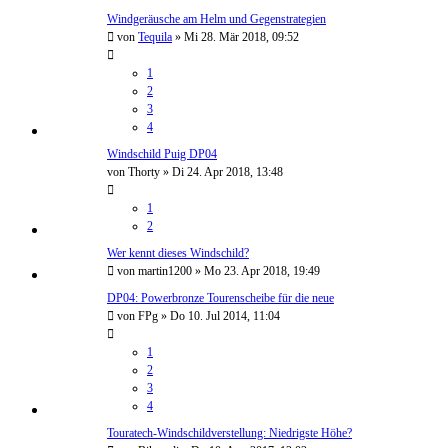
Windgeräusche am Helm und Gegenstrategien
von
Tequila
»
Mi 28. Mär 2018, 09:52
1
2
3
4
Windschild Puig DP04
von
Thorty
»
Di 24. Apr 2018, 13:48
1
2
Wer kennt dieses Windschild?
von
martin1200
»
Mo 23. Apr 2018, 19:49
DP04: Powerbronze Tourenscheibe für die neue
von
FPg
»
Do 10. Jul 2014, 11:04
1
2
3
4
Touratech-Windschildverstellung: Niedrigste Höhe?