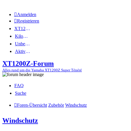
Anmelden
Registrieren
XT1200Z-Wiki
Kilometerstatistik
Unbeantwortete Themen
Aktive Themen
XT1200Z-Forum
Alles rund um die Yamaha XT1200Z Super Ténéré
FAQ
Suche
Foren-Übersicht
Zubehör
Windschutz
Windschutz