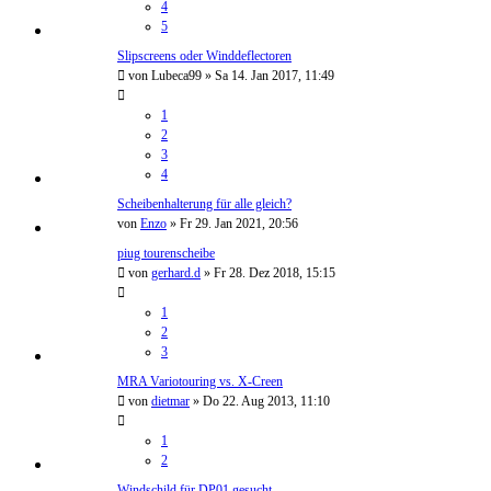
4
5
Slipscreens oder Winddeflectoren
von
Lubeca99
»
Sa 14. Jan 2017, 11:49
1
2
3
4
Scheibenhalterung für alle gleich?
von
Enzo
»
Fr 29. Jan 2021, 20:56
piug tourenscheibe
von
gerhard.d
»
Fr 28. Dez 2018, 15:15
1
2
3
MRA Variotouring vs. X-Creen
von
dietmar
»
Do 22. Aug 2013, 11:10
1
2
Windschild für DP01 gesucht