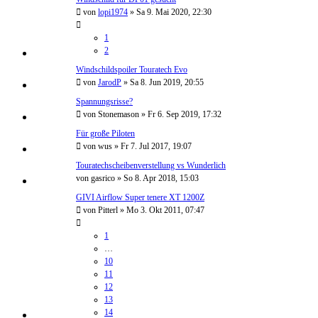
von
lopi1974
»
Sa 9. Mai 2020, 22:30
1
2
Windschildspoiler Touratech Evo
von
JarodP
»
Sa 8. Jun 2019, 20:55
Spannungsrisse?
von
Stonemason
»
Fr 6. Sep 2019, 17:32
Für große Piloten
von
wus
»
Fr 7. Jul 2017, 19:07
Touratechscheibenverstellung vs Wunderlich
von
gasrico
»
So 8. Apr 2018, 15:03
GIVI Airflow Super tenere XT 1200Z
von
Pitterl
»
Mo 3. Okt 2011, 07:47
1
…
10
11
12
13
14