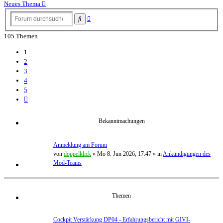
Neues Thema
Erweiterte
Suche
Suche
105 Themen
1
2
3
4
5
Nächste
Bekanntmachungen
Anmeldung am Forum
von
doppelklick
»
Mo 8. Jun 2026, 17:47
» in
Ankündigungen des
Mod-Teams
Themen
Cockpit Verstärkung DP04 - Erfahrungsbericht mit GIVI-