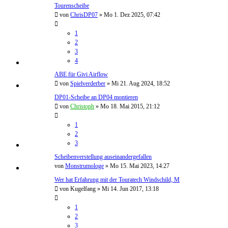
Tourenscheibe
von
ChrisDP07
»
Mo 1. Dez 2025, 07:42
1
2
3
4
ABE für Givi Airflow
von
Spielverderber
»
Mi 21. Aug 2024, 18:52
DP01-Scheibe an DP04 montieren
von
Christoph
»
Mo 18. Mai 2015, 21:12
1
2
3
Scheibenverstellung auseinandergefallen
von
Monstrumologe
»
Mo 15. Mai 2023, 14:27
Wer hat Erfahrung mit der Touratech Windschild, M
von
Kugelfang
»
Mi 14. Jun 2017, 13:18
1
2
3