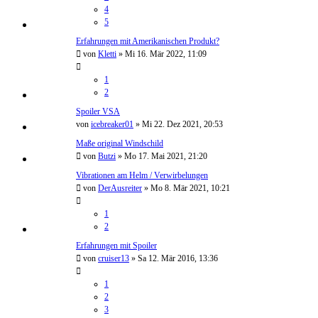
4
5
Erfahrungen mit Amerikanischen Produkt?
von
Kletti
»
Mi 16. Mär 2022, 11:09
1
2
Spoiler VSA
von
icebreaker01
»
Mi 22. Dez 2021, 20:53
Maße original Windschild
von
Butzi
»
Mo 17. Mai 2021, 21:20
Vibrationen am Helm / Verwirbelungen
von
DerAusreiter
»
Mo 8. Mär 2021, 10:21
1
2
Erfahrungen mit Spoiler
von
cruiser13
»
Sa 12. Mär 2016, 13:36
1
2
3