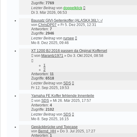
Zugriffe:
7769
Letzter Beitrag
von
doppelklick
Di 3. Mär 2026, 06:53
Bausatz GIVI-Seitenkoffer (ALASKA 36L) :-/
von
ChrisDP07
»
Fr 5. Dez 2025, 12:31
Antworten:
7
Zugriffe:
2946
Letzter Beitrag
von
rursee
Mo 8. Dez 2025, 09:46
XT 1200 BJ 2016 passen da Orginal Kofferset
von
Marantz1971
»
Do 3. Okt 2024, 08:58
1
2
Antworten:
11
Zugriffe:
6518
Letzter Beitrag
von
SDS
Fr 12. Sep 2025, 19:53
Yamaha FE Koffer fehlende Innenteile
von
SDS
»
Mi 26. Mär 2025, 17:57
Antworten:
4
Zugriffe:
2102
Letzter Beitrag
von
SDS
Mo 8. Sep 2025, 16:15
Gepäckbrücke und Topcase
von
Bernd_HH
»
Do 3. Jul 2025, 17:27
Antworten:
1