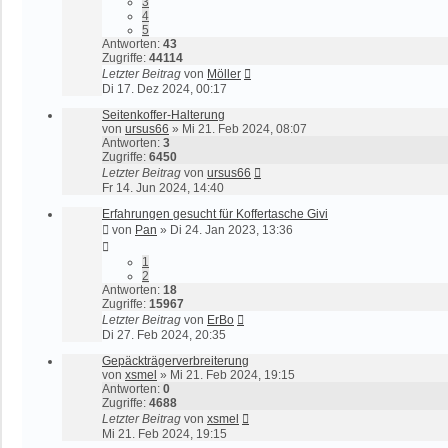
3
4
5
Antworten:
43
Zugriffe:
44114
Letzter Beitrag
von
Möller
Di 17. Dez 2024, 00:17
Seitenkoffer-Halterung
von
ursus66
»
Mi 21. Feb 2024, 08:07
Antworten:
3
Zugriffe:
6450
Letzter Beitrag
von
ursus66
Fr 14. Jun 2024, 14:40
Erfahrungen gesucht für Koffertasche Givi
von
Pan
»
Di 24. Jan 2023, 13:36
1
2
Antworten:
18
Zugriffe:
15967
Letzter Beitrag
von
ErBo
Di 27. Feb 2024, 20:35
Gepäckträgerverbreiterung
von
xsmel
»
Mi 21. Feb 2024, 19:15
Antworten:
0
Zugriffe:
4688
Letzter Beitrag
von
xsmel
Mi 21. Feb 2024, 19:15