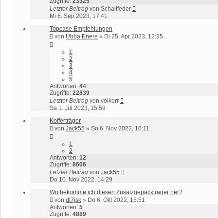
Zugriffe:
23325
Letzter Beitrag
von
Schaltfeder
Mi 6. Sep 2023, 17:41
Topcase Empfehlungen
von
Ubba Enere
»
Di 25. Apr 2023, 12:35
1
2
3
4
5
Antworten:
44
Zugriffe:
22839
Letzter Beitrag
von
volkerr
Sa 1. Jul 2023, 15:59
Kofferträger
von
Jack55
»
So 6. Nov 2022, 16:11
1
2
Antworten:
12
Zugriffe:
8606
Letzter Beitrag
von
Jack55
Do 10. Nov 2022, 14:29
Wo bekomme ich diesen Zusatzgepäckträger her?
von
dl7jsk
»
Do 6. Okt 2022, 15:51
Antworten:
5
Zugriffe:
4889