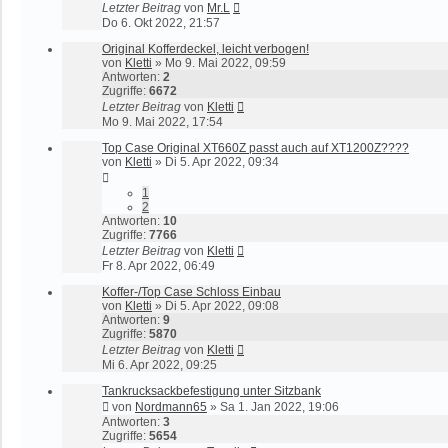
Letzter Beitrag
von
Mr.L
Do 6. Okt 2022, 21:57
Original Kofferdeckel, leicht verbogen!
von
Kletti
»
Mo 9. Mai 2022, 09:59
Antworten:
2
Zugriffe:
6672
Letzter Beitrag
von
Kletti
Mo 9. Mai 2022, 17:54
Top Case Original XT660Z passt auch auf XT1200Z????
von
Kletti
»
Di 5. Apr 2022, 09:34
1
2
Antworten:
10
Zugriffe:
7766
Letzter Beitrag
von
Kletti
Fr 8. Apr 2022, 06:49
Koffer-/Top Case Schloss Einbau
von
Kletti
»
Di 5. Apr 2022, 09:08
Antworten:
9
Zugriffe:
5870
Letzter Beitrag
von
Kletti
Mi 6. Apr 2022, 09:25
Tankrucksackbefestigung unter Sitzbank
von
Nordmann65
»
Sa 1. Jan 2022, 19:06
Antworten:
3
Zugriffe:
5654