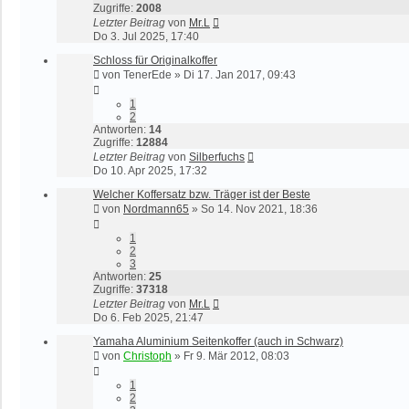
Zugriffe:
2008
Letzter Beitrag
von
Mr.L
Do 3. Jul 2025, 17:40
Schloss für Originalkoffer
von
TenerEde
»
Di 17. Jan 2017, 09:43
1
2
Antworten:
14
Zugriffe:
12884
Letzter Beitrag
von
Silberfuchs
Do 10. Apr 2025, 17:32
Welcher Koffersatz bzw. Träger ist der Beste
von
Nordmann65
»
So 14. Nov 2021, 18:36
1
2
3
Antworten:
25
Zugriffe:
37318
Letzter Beitrag
von
Mr.L
Do 6. Feb 2025, 21:47
Yamaha Aluminium Seitenkoffer (auch in Schwarz)
von
Christoph
»
Fr 9. Mär 2012, 08:03
1
2