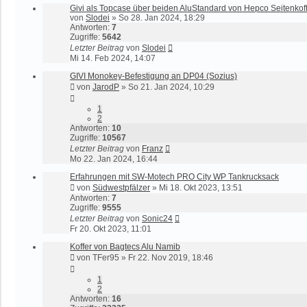
Givi als Topcase über beiden AluStandard von Hepco Seitenkof
von
Slodei
»
So 28. Jan 2024, 18:29
Antworten:
7
Zugriffe:
5642
Letzter Beitrag
von
Slodei
Mi 14. Feb 2024, 14:07
GIVI Monokey-Befestigung an DP04 (Sozius)
von
JarodP
»
So 21. Jan 2024, 10:29
1
2
Antworten:
10
Zugriffe:
10567
Letzter Beitrag
von
Franz
Mo 22. Jan 2024, 16:44
Erfahrungen mit SW-Motech PRO City WP Tankrucksack
von
Südwestpfälzer
»
Mi 18. Okt 2023, 13:51
Antworten:
7
Zugriffe:
9555
Letzter Beitrag
von
Sonic24
Fr 20. Okt 2023, 11:01
Koffer von Bagtecs Alu Namib
von
TFer95
»
Fr 22. Nov 2019, 18:46
1
2
Antworten:
16