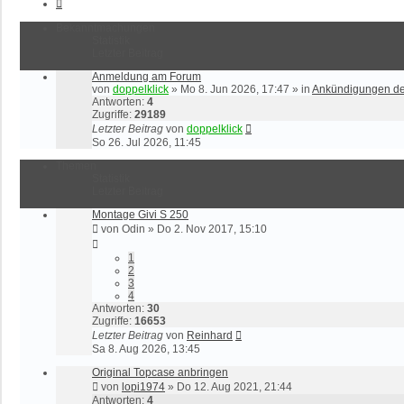
Nächste
Bekanntmachungen
Statistik
Letzter Beitrag
Anmeldung am Forum
von
doppelklick
»
Mo 8. Jun 2026, 17:47
» in
Ankündigungen d
Antworten:
4
Zugriffe:
29189
Letzter Beitrag
von
doppelklick
So 26. Jul 2026, 11:45
Themen
Statistik
Letzter Beitrag
Montage Givi S 250
von
Odin
»
Do 2. Nov 2017, 15:10
1
2
3
4
Antworten:
30
Zugriffe:
16653
Letzter Beitrag
von
Reinhard
Sa 8. Aug 2026, 13:45
Original Topcase anbringen
von
lopi1974
»
Do 12. Aug 2021, 21:44
Antworten:
4