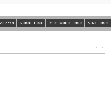
200Z-Wiki
Kilometerstatistik
Unbeantwortete Themen
Aktive Themen