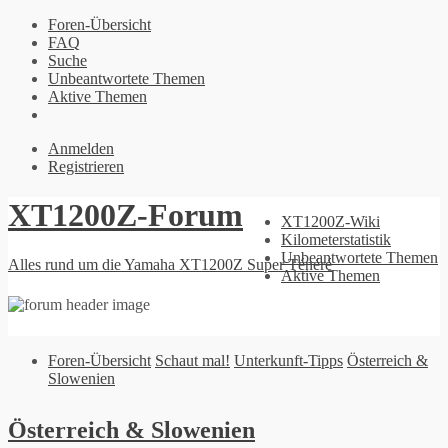
Foren-Übersicht
FAQ
Suche
Unbeantwortete Themen
Aktive Themen
Anmelden
Registrieren
XT1200Z-Forum
XT1200Z-Wiki
Kilometerstatistik
Unbeantwortete Themen
Alles rund um die Yamaha XT1200Z Super Ténéré
Aktive Themen
Foren-Übersicht
Schaut mal!
Unterkunft-Tipps
Österreich &
Slowenien
Österreich & Slowenien