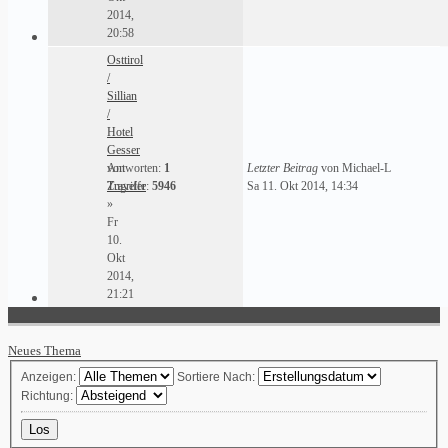
2014,
20:58
Osttirol
/
Sillian
/
Hotel
Gesser
von
Antworten:
1
Letzter Beitrag
von
Michael-L
Traveler
Zugriffe:
5946
Sa 11. Okt 2014, 14:34
»
Fr
10.
Okt
2014,
21:21
Neues Thema
Anzeigen:
Sortiere Nach:
Richtung: