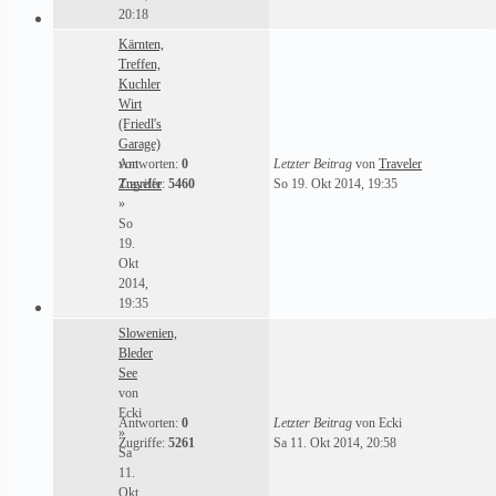
20:18
Kärnten,
Treffen,
Kuchler
Wirt
(Friedl's
Garage)
von
Antworten:
0
Letzter Beitrag
von
Traveler
Traveler
Zugriffe:
5460
So 19. Okt 2014, 19:35
»
So
19.
Okt
2014,
19:35
Slowenien,
Bleder
See
von
Ecki
Antworten:
0
Letzter Beitrag
von
Ecki
»
Zugriffe:
5261
Sa 11. Okt 2014, 20:58
Sa
11.
Okt