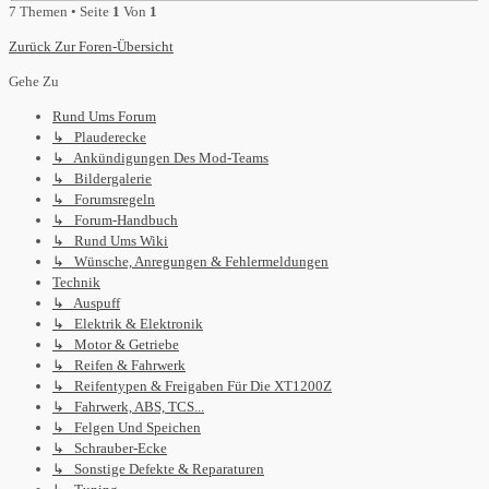
7 Themen • Seite
1
Von
1
Zurück Zur Foren-Übersicht
Gehe Zu
Rund Ums Forum
↳ Plauderecke
↳ Ankündigungen Des Mod-Teams
↳ Bildergalerie
↳ Forumsregeln
↳ Forum-Handbuch
↳ Rund Ums Wiki
↳ Wünsche, Anregungen & Fehlermeldungen
Technik
↳ Auspuff
↳ Elektrik & Elektronik
↳ Motor & Getriebe
↳ Reifen & Fahrwerk
↳ Reifentypen & Freigaben Für Die XT1200Z
↳ Fahrwerk, ABS, TCS...
↳ Felgen Und Speichen
↳ Schrauber-Ecke
↳ Sonstige Defekte & Reparaturen