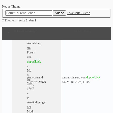
Neues Thema
Suche
Erweiterte Suche
7 Themen • Seite
1
Von
1
Bekanntmachungen
Statistik
Letzter Beitrag
Anmeldung
am
Forum
von
doppelklick
»
Mo
8.
Antworten:
4
Letzter Beitrag
von
doppelklick
Jun
Zugriffe:
28676
So 26. Jul 2026, 11:45
2026,
17:47
»
in
Ankündigungen
des
Mod-