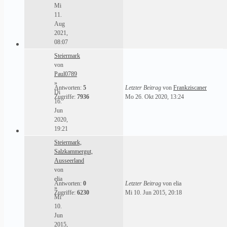
Mi
11.
Aug
2021,
08:07
Steiermark
von
Paul0789
»
Antworten:
5
Letzter Beitrag
von
Frankziscaner
Di
Zugriffe:
7936
Mo 26. Okt 2020, 13:24
16.
Jun
2020,
19:21
Steiermark,
Salzkammergut,
Ausseerland
von
elia
Antworten:
0
Letzter Beitrag
von
elia
»
Zugriffe:
6230
Mi 10. Jun 2015, 20:18
Mi
10.
Jun
2015,