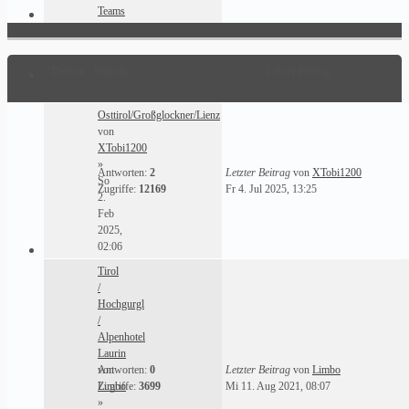
Teams
Themen
Statistik
Letzter Beitrag
Osttirol/Großglockner/Lienz
von
XTobi1200
»
Antworten:
2
Letzter Beitrag
von
XTobi1200
So
Zugriffe:
12169
Fr 4. Jul 2025, 13:25
2.
Feb
2025,
02:06
Tirol
/
Hochgurgl
/
Alpenhotel
Laurin
von
Antworten:
0
Letzter Beitrag
von
Limbo
Limbo
Zugriffe:
3699
Mi 11. Aug 2021, 08:07
»