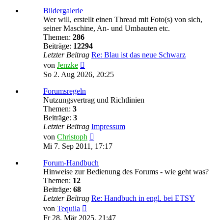
Bildergalerie
Wer will, erstellt einen Thread mit Foto(s) von sich,
seiner Maschine, An- und Umbauten etc.
Themen:
286
Beiträge:
12294
Letzter Beitrag
Re: Blau ist das neue Schwarz
Neuester
von
Jenzke
Beitrag
So 2. Aug 2026, 20:25
Forumsregeln
Nutzungsvertrag und Richtlinien
Themen:
3
Beiträge:
3
Letzter Beitrag
Impressum
Neuester
von
Christoph
Beitrag
Mi 7. Sep 2011, 17:17
Forum-Handbuch
Hinweise zur Bedienung des Forums - wie geht was?
Themen:
12
Beiträge:
68
Letzter Beitrag
Re: Handbuch in engl. bei ETSY
Neuester
von
Tequila
Beitrag
Fr 28. Mär 2025, 21:47