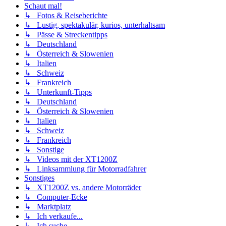
Schaut mal!
↳ Fotos & Reiseberichte
↳ Lustig, spektakulär, kurios, unterhaltsam
↳ Pässe & Streckentipps
↳ Deutschland
↳ Österreich & Slowenien
↳ Italien
↳ Schweiz
↳ Frankreich
↳ Unterkunft-Tipps
↳ Deutschland
↳ Österreich & Slowenien
↳ Italien
↳ Schweiz
↳ Frankreich
↳ Sonstige
↳ Videos mit der XT1200Z
↳ Linksammlung für Motorradfahrer
Sonstiges
↳ XT1200Z vs. andere Motorräder
↳ Computer-Ecke
↳ Marktplatz
↳ Ich verkaufe...
↳ Ich suche...