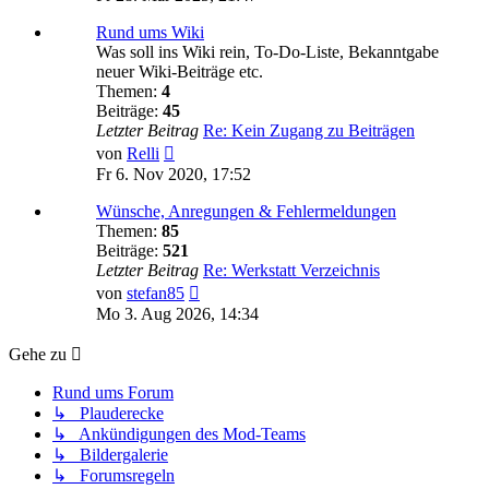
Rund ums Wiki
Was soll ins Wiki rein, To-Do-Liste, Bekanntgabe
neuer Wiki-Beiträge etc.
Themen:
4
Beiträge:
45
Letzter Beitrag
Re: Kein Zugang zu Beiträgen
Neuester
von
Relli
Beitrag
Fr 6. Nov 2020, 17:52
Wünsche, Anregungen & Fehlermeldungen
Themen:
85
Beiträge:
521
Letzter Beitrag
Re: Werkstatt Verzeichnis
Neuester
von
stefan85
Beitrag
Mo 3. Aug 2026, 14:34
Gehe zu
Rund ums Forum
↳ Plauderecke
↳ Ankündigungen des Mod-Teams
↳ Bildergalerie
↳ Forumsregeln