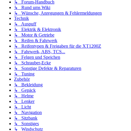
↳ Forum-Handbuch
↳ Rund ums Wiki
↳ Wünsche, Anregungen & Fehlermeldungen
Technik
↳ Auspuff
↳ Elektrik & Elektronik
↳ Motor & Getriebe
↳ Reifen & Fahrwerk
↳ Reifentypen & Freigaben für die XT1200Z
↳ Fahrwerk, ABS, TCS...
↳ Felgen und Speichen
↳ Schrauber-Ecke
↳ Sonstige Defekte & Reparaturen
↳ Tuning
Zubehör
↳ Bekleidung
↳ Gepäck
↳ Helme
↳ Lenker
↳ Licht
↳ Navigation
↳ Sitzbank
↳ Sonstiges
↳ Windschutz