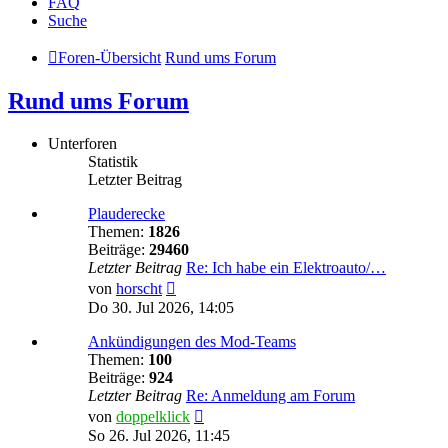
FAQ
Suche
Foren-Übersicht
Rund ums Forum
Rund ums Forum
Unterforen
Statistik
Letzter Beitrag
Plauderecke
Themen:
1826
Beiträge:
29460
Letzter Beitrag
Re: Ich habe ein Elektroauto/…
Neuester
von
horscht
Beitrag
Do 30. Jul 2026, 14:05
Ankündigungen des Mod-Teams
Themen:
100
Beiträge:
924
Letzter Beitrag
Re: Anmeldung am Forum
Neuester
von
doppelklick
Beitrag
So 26. Jul 2026, 11:45