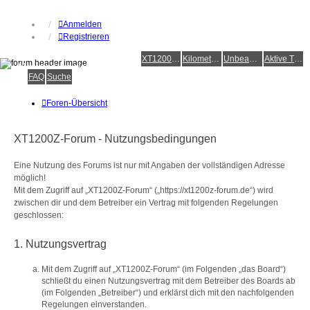
Anmelden
Registrieren
XT1200Z-Forum
XT1200Z-Wiki
Kilometerstatistik
Unbeantwortete Themen
Aktive Themen
Alles rund um die Yamaha XT1200Z Super Ténéré
FAQ
Suche
Foren-Übersicht
XT1200Z-Forum - Nutzungsbedingungen
Eine Nutzung des Forums ist nur mit Angaben der vollständigen Adresse
möglich!
Mit dem Zugriff auf „XT1200Z-Forum“ („https://xt1200z-forum.de“) wird
zwischen dir und dem Betreiber ein Vertrag mit folgenden Regelungen
geschlossen:
1. Nutzungsvertrag
Mit dem Zugriff auf „XT1200Z-Forum“ (im Folgenden „das Board“)
schließt du einen Nutzungsvertrag mit dem Betreiber des Boards ab
(im Folgenden „Betreiber“) und erklärst dich mit den nachfolgenden
Regelungen einverstanden.