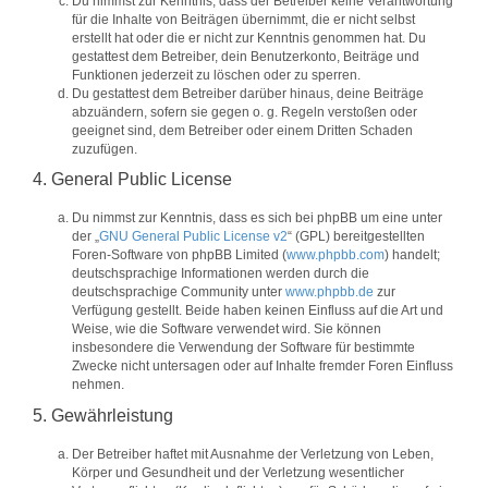
Du nimmst zur Kenntnis, dass der Betreiber keine Verantwortung
für die Inhalte von Beiträgen übernimmt, die er nicht selbst
erstellt hat oder die er nicht zur Kenntnis genommen hat. Du
gestattest dem Betreiber, dein Benutzerkonto, Beiträge und
Funktionen jederzeit zu löschen oder zu sperren.
Du gestattest dem Betreiber darüber hinaus, deine Beiträge
abzuändern, sofern sie gegen o. g. Regeln verstoßen oder
geeignet sind, dem Betreiber oder einem Dritten Schaden
zuzufügen.
4. General Public License
Du nimmst zur Kenntnis, dass es sich bei phpBB um eine unter
der „
GNU General Public License v2
“ (GPL) bereitgestellten
Foren-Software von phpBB Limited (
www.phpbb.com
) handelt;
deutschsprachige Informationen werden durch die
deutschsprachige Community unter
www.phpbb.de
zur
Verfügung gestellt. Beide haben keinen Einfluss auf die Art und
Weise, wie die Software verwendet wird. Sie können
insbesondere die Verwendung der Software für bestimmte
Zwecke nicht untersagen oder auf Inhalte fremder Foren Einfluss
nehmen.
5. Gewährleistung
Der Betreiber haftet mit Ausnahme der Verletzung von Leben,
Körper und Gesundheit und der Verletzung wesentlicher