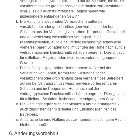
Vertragspflichten (Kardinalpflichten) nur für Schäden, die auf ein
vorsätzliches oder grob fahrlässiges Verhalten zurückzuführen
sind. Dies gilt auch für mittelbare Folgeschäden wie
insbesondere entgangenen Gewinn.
Die Haftung ist gegenüber Verbrauchern außer bei
vorsätzlichem oder grob fahrlässigem Verhalten oder bei
Schäden aus der Verletzung von Leben, Körper und Gesundheit
und der Verletzung wesentlicher Vertragspflichten
(Kardinalpflichten) auf die bei Vertragsschluss typischerweise
vorhersehbaren Schäden und im übrigen der Höhe nach auf die
vertragstypischen Durchschnittsschäden begrenzt. Dies gilt auch
für mittelbare Folgeschäden wie insbesondere entgangenen
Gewinn.
Die Haftung ist gegenüber Unternehmern außer bei der
Verletzung von Leben, Körper und Gesundheit oder
vorsätzlichem oder grob fahrlässigem Verhalten des Betreibers
auf die bei Vertragsschluss typischerweise vorhersehbaren
Schäden und im Übrigen der Höhe nach auf die
vertragstypischen Durchschnittsschäden begrenzt. Dies gilt auch
für mittelbare Schäden, insbesondere entgangenen Gewinn.
Die Haftungsbegrenzung der Absätze a bis c gilt sinngemäß
auch zugunsten der Mitarbeiter und Erfüllungsgehilfen des
Betreibers.
Ansprüche für eine Haftung aus zwingendem nationalem Recht
bleiben unberührt.
6. Änderungsvorbehalt