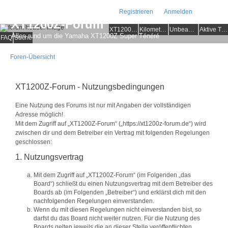
Registrieren
Anmelden
XT1200Z-Forum
XT1200Z-Wiki
Kilometerstatistik
Unbeantwortete Themen
Aktive Themen
Alles rund um die Yamaha XT1200Z Super Ténéré
FAQ
Suche
Foren-Übersicht
XT1200Z-Forum - Nutzungsbedingungen
Eine Nutzung des Forums ist nur mit Angaben der vollständigen
Adresse möglich!
Mit dem Zugriff auf „XT1200Z-Forum“ („https://xt1200z-forum.de“) wird
zwischen dir und dem Betreiber ein Vertrag mit folgenden Regelungen
geschlossen:
1. Nutzungsvertrag
Mit dem Zugriff auf „XT1200Z-Forum“ (im Folgenden „das
Board“) schließt du einen Nutzungsvertrag mit dem Betreiber des
Boards ab (im Folgenden „Betreiber“) und erklärst dich mit den
nachfolgenden Regelungen einverstanden.
Wenn du mit diesen Regelungen nicht einverstanden bist, so
darfst du das Board nicht weiter nutzen. Für die Nutzung des
Boards gelten jeweils die an dieser Stelle veröffentlichten