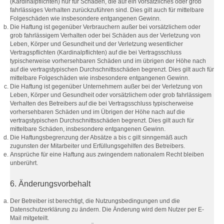
(Kardinalpflichten) nur für Schäden, die auf ein vorsätzliches oder grob
fahrlässiges Verhalten zurückzuführen sind. Dies gilt auch für mittelbare
Folgeschäden wie insbesondere entgangenen Gewinn.
Die Haftung ist gegenüber Verbrauchern außer bei vorsätzlichem oder
grob fahrlässigem Verhalten oder bei Schäden aus der Verletzung von
Leben, Körper und Gesundheit und der Verletzung wesentlicher
Vertragspflichten (Kardinalpflichten) auf die bei Vertragsschluss
typischerweise vorhersehbaren Schäden und im übrigen der Höhe nach
auf die vertragstypischen Durchschnittsschäden begrenzt. Dies gilt auch für
mittelbare Folgeschäden wie insbesondere entgangenen Gewinn.
Die Haftung ist gegenüber Unternehmern außer bei der Verletzung von
Leben, Körper und Gesundheit oder vorsätzlichem oder grob fahrlässigem
Verhalten des Betreibers auf die bei Vertragsschluss typischerweise
vorhersehbaren Schäden und im Übrigen der Höhe nach auf die
vertragstypischen Durchschnittsschäden begrenzt. Dies gilt auch für
mittelbare Schäden, insbesondere entgangenen Gewinn.
Die Haftungsbegrenzung der Absätze a bis c gilt sinngemäß auch
zugunsten der Mitarbeiter und Erfüllungsgehilfen des Betreibers.
Ansprüche für eine Haftung aus zwingendem nationalem Recht bleiben
unberührt.
6. Änderungsvorbehalt
Der Betreiber ist berechtigt, die Nutzungsbedingungen und die
Datenschutzerklärung zu ändern. Die Änderung wird dem Nutzer per E-
Mail mitgeteilt.