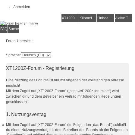
Anmelden
XT1200Z-Forum
XT1200Z-Wiki
Kilometerstatistik
Unbeantwortete Themen
Aktive Themen
Alles rund um die Yamaha XT1200Z Super Ténéré
FAQ
Suche
Foren-Übersicht
Sprache:
XT1200Z-Forum - Registrierung
Eine Nutzung des Forums ist nur mit Angaben der vollständigen Adresse
möglich!
Mit dem Zugriff auf „XT1200Z-Forum“ („https://xt1200z-forum.de“) wird
zwischen dir und dem Betreiber ein Vertrag mit folgenden Regelungen
geschlossen:
1. Nutzungsvertrag
Mit dem Zugriff auf „XT1200Z-Forum“ (im Folgenden „das Board“) schließt
du einen Nutzungsvertrag mit dem Betreiber des Boards ab (im Folgenden