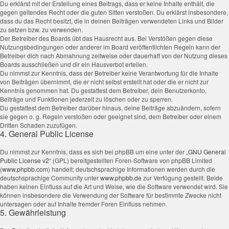
Du erklärst mit der Erstellung eines Beitrags, dass er keine Inhalte enthält, die
gegen geltendes Recht oder die guten Sitten verstoßen. Du erklärst insbesondere,
dass du das Recht besitzt, die in deinen Beiträgen verwendeten Links und Bilder
zu setzen bzw. zu verwenden.
Der Betreiber des Boards übt das Hausrecht aus. Bei Verstößen gegen diese
Nutzungsbedingungen oder anderer im Board veröffentlichten Regeln kann der
Betreiber dich nach Abmahnung zeitweise oder dauerhaft von der Nutzung dieses
Boards ausschließen und dir ein Hausverbot erteilen.
Du nimmst zur Kenntnis, dass der Betreiber keine Verantwortung für die Inhalte
von Beiträgen übernimmt, die er nicht selbst erstellt hat oder die er nicht zur
Kenntnis genommen hat. Du gestattest dem Betreiber, dein Benutzerkonto,
Beiträge und Funktionen jederzeit zu löschen oder zu sperren.
Du gestattest dem Betreiber darüber hinaus, deine Beiträge abzuändern, sofern
sie gegen o. g. Regeln verstoßen oder geeignet sind, dem Betreiber oder einem
Dritten Schaden zuzufügen.
4. General Public License
Du nimmst zur Kenntnis, dass es sich bei phpBB um eine unter der „
GNU General
Public License v2
“ (GPL) bereitgestellten Foren-Software von phpBB Limited
(
www.phpbb.com
) handelt; deutschsprachige Informationen werden durch die
deutschsprachige Community unter
www.phpbb.de
zur Verfügung gestellt. Beide
haben keinen Einfluss auf die Art und Weise, wie die Software verwendet wird. Sie
können insbesondere die Verwendung der Software für bestimmte Zwecke nicht
untersagen oder auf Inhalte fremder Foren Einfluss nehmen.
5. Gewährleistung