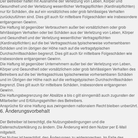
Der Betreiber haftet mit Ausnahme der Verletzung von Leben, Körper und
Gesundheit und der Verletzung wesentlicher Vertragspflichten (Kardinalpflichten)
nur für Schäden, die auf ein vorsätzliches oder grob fahrlässiges Verhalten
zurückzuführen sind. Dies gilt auch für mittelbare Folgeschäden wie insbesondere
entgangenen Gewinn.
Die Haftung ist gegenüber Verbrauchern außer bei vorsätzlichem oder grob
fahrlässigem Verhalten oder bei Schäden aus der Verletzung von Leben, Körper
und Gesundheit und der Verletzung wesentlicher Vertragspflichten
(Kardinalpflichten) auf die bei Vertragsschluss typischerweise vorhersehbaren
Schäden und im übrigen der Höhe nach auf die vertragstypischen
Durchschnittsschäden begrenzt. Dies gilt auch für mittelbare Folgeschäden wie
insbesondere entgangenen Gewinn.
Die Haftung ist gegenüber Unternehmern außer bei der Verletzung von Leben,
Körper und Gesundheit oder vorsätzlichem oder grob fahrlässigem Verhalten des
Betreibers auf die bei Vertragsschluss typischerweise vorhersehbaren Schäden
und im Übrigen der Höhe nach auf die vertragstypischen Durchschnittsschäden
begrenzt. Dies gilt auch für mittelbare Schäden, insbesondere entgangenen
Gewinn.
Die Haftungsbegrenzung der Absätze a bis c gilt sinngemäß auch zugunsten der
Mitarbeiter und Erfüllungsgehilfen des Betreibers.
Ansprüche für eine Haftung aus zwingendem nationalem Recht bleiben unberührt.
6. Änderungsvorbehalt
Der Betreiber ist berechtigt, die Nutzungsbedingungen und die
Datenschutzerklärung zu ändern. Die Änderung wird dem Nutzer per E-Mail
mitgeteilt.
Der Nutzer ist berechtigt, den Änderungen zu widersprechen. Im Falle des