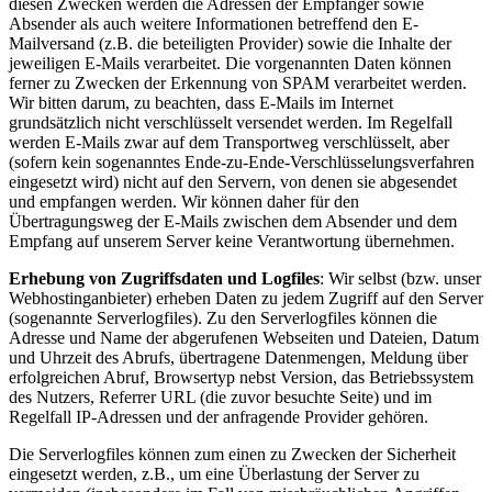
diesen Zwecken werden die Adressen der Empfänger sowie
Absender als auch weitere Informationen betreffend den E-
Mailversand (z.B. die beteiligten Provider) sowie die Inhalte der
jeweiligen E-Mails verarbeitet. Die vorgenannten Daten können
ferner zu Zwecken der Erkennung von SPAM verarbeitet werden.
Wir bitten darum, zu beachten, dass E-Mails im Internet
grundsätzlich nicht verschlüsselt versendet werden. Im Regelfall
werden E-Mails zwar auf dem Transportweg verschlüsselt, aber
(sofern kein sogenanntes Ende-zu-Ende-Verschlüsselungsverfahren
eingesetzt wird) nicht auf den Servern, von denen sie abgesendet
und empfangen werden. Wir können daher für den
Übertragungsweg der E-Mails zwischen dem Absender und dem
Empfang auf unserem Server keine Verantwortung übernehmen.
Erhebung von Zugriffsdaten und Logfiles
: Wir selbst (bzw. unser
Webhostinganbieter) erheben Daten zu jedem Zugriff auf den Server
(sogenannte Serverlogfiles). Zu den Serverlogfiles können die
Adresse und Name der abgerufenen Webseiten und Dateien, Datum
und Uhrzeit des Abrufs, übertragene Datenmengen, Meldung über
erfolgreichen Abruf, Browsertyp nebst Version, das Betriebssystem
des Nutzers, Referrer URL (die zuvor besuchte Seite) und im
Regelfall IP-Adressen und der anfragende Provider gehören.
Die Serverlogfiles können zum einen zu Zwecken der Sicherheit
eingesetzt werden, z.B., um eine Überlastung der Server zu