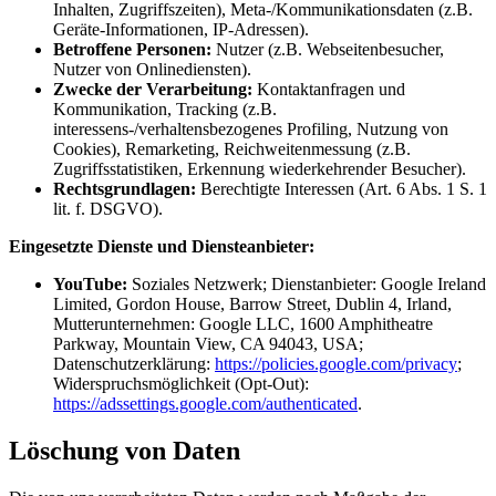
Inhalten, Zugriffszeiten), Meta-/Kommunikationsdaten (z.B.
Geräte-Informationen, IP-Adressen).
Betroffene Personen:
Nutzer (z.B. Webseitenbesucher,
Nutzer von Onlinediensten).
Zwecke der Verarbeitung:
Kontaktanfragen und
Kommunikation, Tracking (z.B.
interessens-/verhaltensbezogenes Profiling, Nutzung von
Cookies), Remarketing, Reichweitenmessung (z.B.
Zugriffsstatistiken, Erkennung wiederkehrender Besucher).
Rechtsgrundlagen:
Berechtigte Interessen (Art. 6 Abs. 1 S. 1
lit. f. DSGVO).
Eingesetzte Dienste und Diensteanbieter:
YouTube:
Soziales Netzwerk; Dienstanbieter: Google Ireland
Limited, Gordon House, Barrow Street, Dublin 4, Irland,
Mutterunternehmen: Google LLC, 1600 Amphitheatre
Parkway, Mountain View, CA 94043, USA;
Datenschutzerklärung:
https://policies.google.com/privacy
;
Widerspruchsmöglichkeit (Opt-Out):
https://adssettings.google.com/authenticated
.
Löschung von Daten