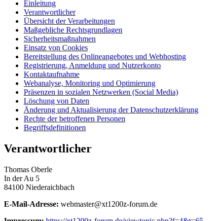
Einleitung
Verantwortlicher
Übersicht der Verarbeitungen
Maßgebliche Rechtsgrundlagen
Sicherheitsmaßnahmen
Einsatz von Cookies
Bereitstellung des Onlineangebotes und Webhosting
Registrierung, Anmeldung und Nutzerkonto
Kontaktaufnahme
Webanalyse, Monitoring und Optimierung
Präsenzen in sozialen Netzwerken (Social Media)
Löschung von Daten
Änderung und Aktualisierung der Datenschutzerklärung
Rechte der betroffenen Personen
Begriffsdefinitionen
Verantwortlicher
Thomas Oberle
In der Au 5
84100 Niederaichbach
E-Mail-Adresse:
webmaster@xt1200z-forum.de
Impressum:
https://xt1200z-forum.de/viewtopic.php?f=4&t=65