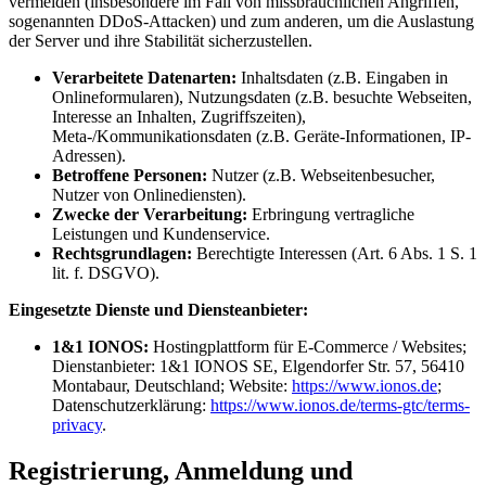
vermeiden (insbesondere im Fall von missbräuchlichen Angriffen,
sogenannten DDoS-Attacken) und zum anderen, um die Auslastung
der Server und ihre Stabilität sicherzustellen.
Verarbeitete Datenarten:
Inhaltsdaten (z.B. Eingaben in
Onlineformularen), Nutzungsdaten (z.B. besuchte Webseiten,
Interesse an Inhalten, Zugriffszeiten),
Meta-/Kommunikationsdaten (z.B. Geräte-Informationen, IP-
Adressen).
Betroffene Personen:
Nutzer (z.B. Webseitenbesucher,
Nutzer von Onlinediensten).
Zwecke der Verarbeitung:
Erbringung vertragliche
Leistungen und Kundenservice.
Rechtsgrundlagen:
Berechtigte Interessen (Art. 6 Abs. 1 S. 1
lit. f. DSGVO).
Eingesetzte Dienste und Diensteanbieter:
1&1 IONOS:
Hostingplattform für E-Commerce / Websites;
Dienstanbieter: 1&1 IONOS SE, Elgendorfer Str. 57, 56410
Montabaur, Deutschland; Website:
https://www.ionos.de
;
Datenschutzerklärung:
https://www.ionos.de/terms-gtc/terms-
privacy
.
Registrierung, Anmeldung und