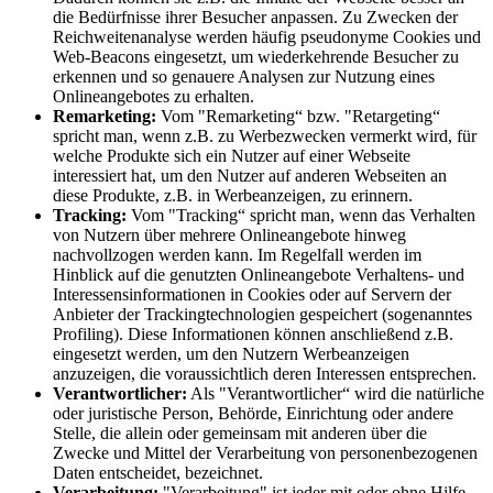
die Bedürfnisse ihrer Besucher anpassen. Zu Zwecken der
Reichweitenanalyse werden häufig pseudonyme Cookies und
Web-Beacons eingesetzt, um wiederkehrende Besucher zu
erkennen und so genauere Analysen zur Nutzung eines
Onlineangebotes zu erhalten.
Remarketing:
Vom "Remarketing“ bzw. "Retargeting“
spricht man, wenn z.B. zu Werbezwecken vermerkt wird, für
welche Produkte sich ein Nutzer auf einer Webseite
interessiert hat, um den Nutzer auf anderen Webseiten an
diese Produkte, z.B. in Werbeanzeigen, zu erinnern.
Tracking:
Vom "Tracking“ spricht man, wenn das Verhalten
von Nutzern über mehrere Onlineangebote hinweg
nachvollzogen werden kann. Im Regelfall werden im
Hinblick auf die genutzten Onlineangebote Verhaltens- und
Interessensinformationen in Cookies oder auf Servern der
Anbieter der Trackingtechnologien gespeichert (sogenanntes
Profiling). Diese Informationen können anschließend z.B.
eingesetzt werden, um den Nutzern Werbeanzeigen
anzuzeigen, die voraussichtlich deren Interessen entsprechen.
Verantwortlicher:
Als "Verantwortlicher“ wird die natürliche
oder juristische Person, Behörde, Einrichtung oder andere
Stelle, die allein oder gemeinsam mit anderen über die
Zwecke und Mittel der Verarbeitung von personenbezogenen
Daten entscheidet, bezeichnet.
Verarbeitung:
"Verarbeitung" ist jeder mit oder ohne Hilfe