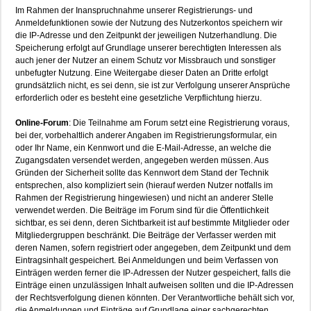
Im Rahmen der Inanspruchnahme unserer Registrierungs- und
Anmeldefunktionen sowie der Nutzung des Nutzerkontos speichern wir
die IP-Adresse und den Zeitpunkt der jeweiligen Nutzerhandlung. Die
Speicherung erfolgt auf Grundlage unserer berechtigten Interessen als
auch jener der Nutzer an einem Schutz vor Missbrauch und sonstiger
unbefugter Nutzung. Eine Weitergabe dieser Daten an Dritte erfolgt
grundsätzlich nicht, es sei denn, sie ist zur Verfolgung unserer Ansprüche
erforderlich oder es besteht eine gesetzliche Verpflichtung hierzu.
Online-Forum
: Die Teilnahme am Forum setzt eine Registrierung voraus,
bei der, vorbehaltlich anderer Angaben im Registrierungsformular, ein
oder Ihr Name, ein Kennwort und die E-Mail-Adresse, an welche die
Zugangsdaten versendet werden, angegeben werden müssen. Aus
Gründen der Sicherheit sollte das Kennwort dem Stand der Technik
entsprechen, also kompliziert sein (hierauf werden Nutzer notfalls im
Rahmen der Registrierung hingewiesen) und nicht an anderer Stelle
verwendet werden. Die Beiträge im Forum sind für die Öffentlichkeit
sichtbar, es sei denn, deren Sichtbarkeit ist auf bestimmte Mitglieder oder
Mitgliedergruppen beschränkt. Die Beiträge der Verfasser werden mit
deren Namen, sofern registriert oder angegeben, dem Zeitpunkt und dem
Eintragsinhalt gespeichert. Bei Anmeldungen und beim Verfassen von
Einträgen werden ferner die IP-Adressen der Nutzer gespeichert, falls die
Einträge einen unzulässigen Inhalt aufweisen sollten und die IP-Adressen
der Rechtsverfolgung dienen könnten. Der Verantwortliche behält sich vor,
die Anmeldungen und Einträge auf Grundlage einer sachgerechten