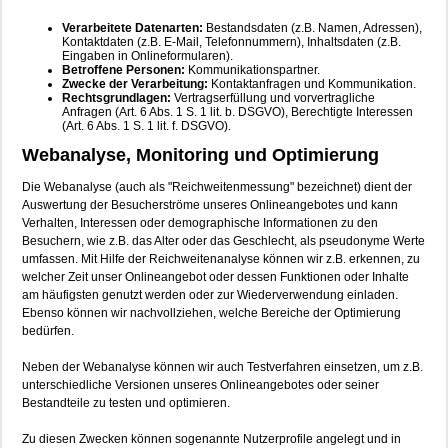
Verarbeitete Datenarten:
Bestandsdaten (z.B. Namen, Adressen),
Kontaktdaten (z.B. E-Mail, Telefonnummern), Inhaltsdaten (z.B.
Eingaben in Onlineformularen).
Betroffene Personen:
Kommunikationspartner.
Zwecke der Verarbeitung:
Kontaktanfragen und Kommunikation.
Rechtsgrundlagen:
Vertragserfüllung und vorvertragliche
Anfragen (Art. 6 Abs. 1 S. 1 lit. b. DSGVO), Berechtigte Interessen
(Art. 6 Abs. 1 S. 1 lit. f. DSGVO).
Webanalyse, Monitoring und Optimierung
Die Webanalyse (auch als "Reichweitenmessung" bezeichnet) dient der
Auswertung der Besucherströme unseres Onlineangebotes und kann
Verhalten, Interessen oder demographische Informationen zu den
Besuchern, wie z.B. das Alter oder das Geschlecht, als pseudonyme Werte
umfassen. Mit Hilfe der Reichweitenanalyse können wir z.B. erkennen, zu
welcher Zeit unser Onlineangebot oder dessen Funktionen oder Inhalte
am häufigsten genutzt werden oder zur Wiederverwendung einladen.
Ebenso können wir nachvollziehen, welche Bereiche der Optimierung
bedürfen.
Neben der Webanalyse können wir auch Testverfahren einsetzen, um z.B.
unterschiedliche Versionen unseres Onlineangebotes oder seiner
Bestandteile zu testen und optimieren.
Zu diesen Zwecken können sogenannte Nutzerprofile angelegt und in