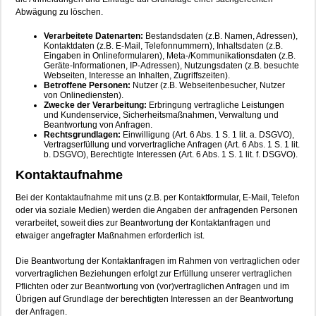
Abwägung zu löschen.
Verarbeitete Datenarten:
Bestandsdaten (z.B. Namen, Adressen),
Kontaktdaten (z.B. E-Mail, Telefonnummern), Inhaltsdaten (z.B.
Eingaben in Onlineformularen), Meta-/Kommunikationsdaten (z.B.
Geräte-Informationen, IP-Adressen), Nutzungsdaten (z.B. besuchte
Webseiten, Interesse an Inhalten, Zugriffszeiten).
Betroffene Personen:
Nutzer (z.B. Webseitenbesucher, Nutzer
von Onlinediensten).
Zwecke der Verarbeitung:
Erbringung vertragliche Leistungen
und Kundenservice, Sicherheitsmaßnahmen, Verwaltung und
Beantwortung von Anfragen.
Rechtsgrundlagen:
Einwilligung (Art. 6 Abs. 1 S. 1 lit. a. DSGVO),
Vertragserfüllung und vorvertragliche Anfragen (Art. 6 Abs. 1 S. 1 lit.
b. DSGVO), Berechtigte Interessen (Art. 6 Abs. 1 S. 1 lit. f. DSGVO).
Kontaktaufnahme
Bei der Kontaktaufnahme mit uns (z.B. per Kontaktformular, E-Mail, Telefon
oder via soziale Medien) werden die Angaben der anfragenden Personen
verarbeitet, soweit dies zur Beantwortung der Kontaktanfragen und
etwaiger angefragter Maßnahmen erforderlich ist.
Die Beantwortung der Kontaktanfragen im Rahmen von vertraglichen oder
vorvertraglichen Beziehungen erfolgt zur Erfüllung unserer vertraglichen
Pflichten oder zur Beantwortung von (vor)vertraglichen Anfragen und im
Übrigen auf Grundlage der berechtigten Interessen an der Beantwortung
der Anfragen.