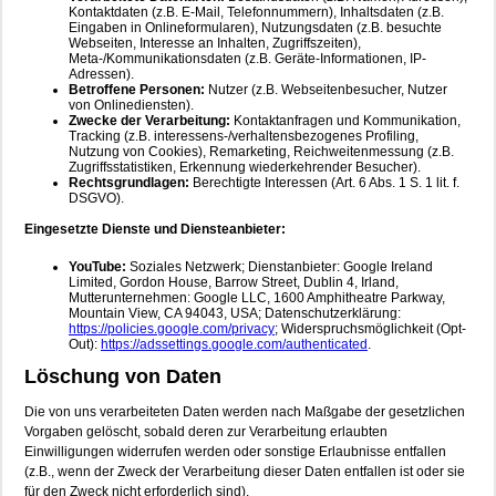
Kontaktdaten (z.B. E-Mail, Telefonnummern), Inhaltsdaten (z.B.
Eingaben in Onlineformularen), Nutzungsdaten (z.B. besuchte
Webseiten, Interesse an Inhalten, Zugriffszeiten),
Meta-/Kommunikationsdaten (z.B. Geräte-Informationen, IP-
Adressen).
Betroffene Personen:
Nutzer (z.B. Webseitenbesucher, Nutzer
von Onlinediensten).
Zwecke der Verarbeitung:
Kontaktanfragen und Kommunikation,
Tracking (z.B. interessens-/verhaltensbezogenes Profiling,
Nutzung von Cookies), Remarketing, Reichweitenmessung (z.B.
Zugriffsstatistiken, Erkennung wiederkehrender Besucher).
Rechtsgrundlagen:
Berechtigte Interessen (Art. 6 Abs. 1 S. 1 lit. f.
DSGVO).
Eingesetzte Dienste und Diensteanbieter:
YouTube:
Soziales Netzwerk; Dienstanbieter: Google Ireland
Limited, Gordon House, Barrow Street, Dublin 4, Irland,
Mutterunternehmen: Google LLC, 1600 Amphitheatre Parkway,
Mountain View, CA 94043, USA; Datenschutzerklärung:
https://policies.google.com/privacy
; Widerspruchsmöglichkeit (Opt-
Out):
https://adssettings.google.com/authenticated
.
Löschung von Daten
Die von uns verarbeiteten Daten werden nach Maßgabe der gesetzlichen
Vorgaben gelöscht, sobald deren zur Verarbeitung erlaubten
Einwilligungen widerrufen werden oder sonstige Erlaubnisse entfallen
(z.B., wenn der Zweck der Verarbeitung dieser Daten entfallen ist oder sie
für den Zweck nicht erforderlich sind).