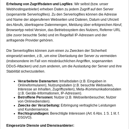
Erhebung von Zugriffsdaten und Logfiles
: Wir selbst (bzw. unser
Webhostinganbieter) erheben Daten zu jedem Zugriff auf den Server
(sogenannte Serverlogfiles). Zu den Serverlogfiles können die Adresse
und Name der abgerufenen Webseiten und Dateien, Datum und Uhrzeit
des Abrufs, übertragene Datenmengen, Meldung über erfolgreichen Abruf,
Browsertyp nebst Version, das Betriebssystem des Nutzers, Referrer URL
(die zuvor besuchte Seite) und im Regelfall IP-Adressen und der
anfragende Provider gehören.
Die Serverlogfiles können zum einen zu Zwecken der Sicherheit
eingesetzt werden, z.B., um eine Überlastung der Server zu vermeiden
(insbesondere im Fall von missbräuchlichen Angriffen, sogenannten
DDoS-Attacken) und zum anderen, um die Auslastung der Server und ihre
Stabilität sicherzustellen.
Verarbeitete Datenarten:
Inhaltsdaten (z.B. Eingaben in
Onlineformularen), Nutzungsdaten (z.B. besuchte Webseiten,
Interesse an Inhalten, Zugriffszeiten), Meta-/Kommunikationsdaten
(z.B. Geräte-Informationen, IP-Adressen).
Betroffene Personen:
Nutzer (z.B. Webseitenbesucher, Nutzer
von Onlinediensten).
Zwecke der Verarbeitung:
Erbringung vertragliche Leistungen
und Kundenservice.
Rechtsgrundlagen:
Berechtigte Interessen (Art. 6 Abs. 1 S. 1 lit. f.
DSGVO).
Eingesetzte Dienste und Diensteanbieter: