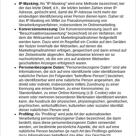
IP-Masking:
Als "IP-Masking” wird eine Methode bezeichnet, bei
der das letzte Oktett, d.h., die letzten beiden Zahlen einer IP-
Adresse, gelöscht wird, damit die IP-Adresse nicht mehr der
eindeutigen Identifizierung einer Person dienen kann. Daher ist
das IP-Masking ein Mittel zur Pseudonymisierung von
Verarbeitungsverfahren, insbesondere im Onlinemarketing
Konversionsmessung:
Die Konversionsmessung (auch als
"Besuchsaktionsauswertung" bezeichnet) ist ein Verfahren, mit
dem die Wirksamkeit von Marketingmaßnahmen festgestellt
werden kann. Dazu wird im Regelfall ein Cookie auf den Geräten
der Nutzer innerhalb der Webseiten, auf denen die
Marketingmaßnahmen erfolgen, gespeichert und dann erneut auf
der Zielwebseite abgerufen. Beispielsweise können wir so
nachvollziehen, ob die von uns auf anderen Webseiten
geschalteten Anzeigen erfolgreich waren.
Personenbezogene Daten:
"Personenbezogene Daten“ sind alle
Informationen, die sich auf eine identifizierte oder identifizierbare
natürliche Person (im Folgenden "betroffene Person“) beziehen;
als identifizierbar wird eine natürliche Person angesehen, die
direkt oder indirekt, insbesondere mittels Zuordnung zu einer
Kennung wie einem Namen, zu einer Kennnummer, zu
Standortdaten, zu einer Online-Kennung (z.B. Cookie) oder zu
einem oder mehreren besonderen Merkmalen identifiziert werden
kann, die Ausdruck der physischen, physiologischen, genetischen,
psychischen, wirtschaftlichen, kulturellen oder sozialen Identität
dieser natürlichen Person sind.
Profiling:
Als "Profiling“ wird jede Art der automatisierten
Verarbeitung personenbezogener Daten bezeichnet, die darin
besteht, dass diese personenbezogenen Daten verwendet
werden, um bestimmte persönliche Aspekte, die sich auf eine
natürliche Person beziehen (je nach Art des Profilings gehören
dazu Informationen betreffend das Alter, das Geschlecht,