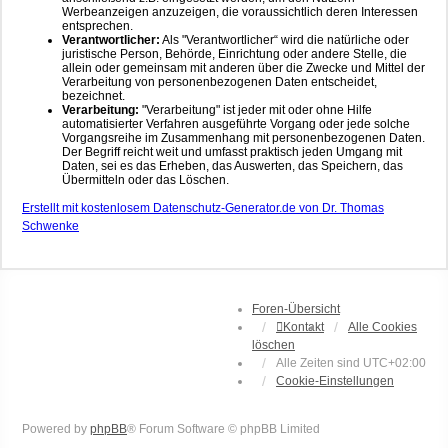
Werbeanzeigen anzuzeigen, die voraussichtlich deren Interessen
entsprechen.
Verantwortlicher:
Als "Verantwortlicher“ wird die natürliche oder
juristische Person, Behörde, Einrichtung oder andere Stelle, die
allein oder gemeinsam mit anderen über die Zwecke und Mittel der
Verarbeitung von personenbezogenen Daten entscheidet,
bezeichnet.
Verarbeitung:
"Verarbeitung" ist jeder mit oder ohne Hilfe
automatisierter Verfahren ausgeführte Vorgang oder jede solche
Vorgangsreihe im Zusammenhang mit personenbezogenen Daten.
Der Begriff reicht weit und umfasst praktisch jeden Umgang mit
Daten, sei es das Erheben, das Auswerten, das Speichern, das
Übermitteln oder das Löschen.
Erstellt mit kostenlosem Datenschutz-Generator.de von Dr. Thomas
Schwenke
Foren-Übersicht
Kontakt
Alle Cookies
löschen
Alle Zeiten sind
UTC+02:00
Cookie-Einstellungen
Powered by
phpBB
® Forum Software © phpBB Limited