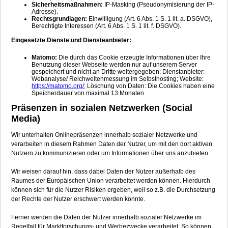
Sicherheitsmaßnahmen:
IP-Masking (Pseudonymisierung der IP-
Adresse).
Rechtsgrundlagen:
Einwilligung (Art. 6 Abs. 1 S. 1 lit. a. DSGVO),
Berechtigte Interessen (Art. 6 Abs. 1 S. 1 lit. f. DSGVO).
Eingesetzte Dienste und Diensteanbieter:
Matomo:
Die durch das Cookie erzeugte Informationen über Ihre
Benutzung dieser Webseite werden nur auf unserem Server
gespeichert und nicht an Dritte weitergegeben; Dienstanbieter:
Webanalyse/ Reichweitenmessung im Selbsthosting; Website:
https://matomo.org/
; Löschung von Daten: Die Cookies haben eine
Speicherdauer von maximal 13 Monaten.
Präsenzen in sozialen Netzwerken (Social
Media)
Wir unterhalten Onlinepräsenzen innerhalb sozialer Netzwerke und
verarbeiten in diesem Rahmen Daten der Nutzer, um mit den dort aktiven
Nutzern zu kommunizieren oder um Informationen über uns anzubieten.
Wir weisen darauf hin, dass dabei Daten der Nutzer außerhalb des
Raumes der Europäischen Union verarbeitet werden können. Hierdurch
können sich für die Nutzer Risiken ergeben, weil so z.B. die Durchsetzung
der Rechte der Nutzer erschwert werden könnte.
Ferner werden die Daten der Nutzer innerhalb sozialer Netzwerke im
Regelfall für Marktforschungs- und Werbezwecke verarbeitet. So können