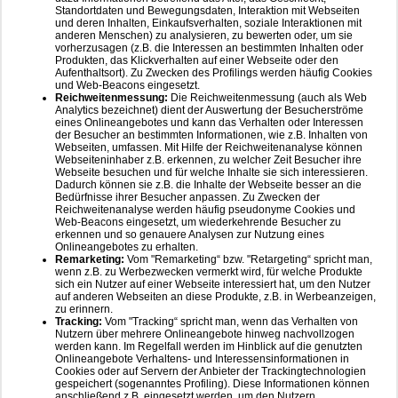
Standortdaten und Bewegungsdaten, Interaktion mit Webseiten
und deren Inhalten, Einkaufsverhalten, soziale Interaktionen mit
anderen Menschen) zu analysieren, zu bewerten oder, um sie
vorherzusagen (z.B. die Interessen an bestimmten Inhalten oder
Produkten, das Klickverhalten auf einer Webseite oder den
Aufenthaltsort). Zu Zwecken des Profilings werden häufig Cookies
und Web-Beacons eingesetzt.
Reichweitenmessung:
Die Reichweitenmessung (auch als Web
Analytics bezeichnet) dient der Auswertung der Besucherströme
eines Onlineangebotes und kann das Verhalten oder Interessen
der Besucher an bestimmten Informationen, wie z.B. Inhalten von
Webseiten, umfassen. Mit Hilfe der Reichweitenanalyse können
Webseiteninhaber z.B. erkennen, zu welcher Zeit Besucher ihre
Webseite besuchen und für welche Inhalte sie sich interessieren.
Dadurch können sie z.B. die Inhalte der Webseite besser an die
Bedürfnisse ihrer Besucher anpassen. Zu Zwecken der
Reichweitenanalyse werden häufig pseudonyme Cookies und
Web-Beacons eingesetzt, um wiederkehrende Besucher zu
erkennen und so genauere Analysen zur Nutzung eines
Onlineangebotes zu erhalten.
Remarketing:
Vom "Remarketing“ bzw. "Retargeting“ spricht man,
wenn z.B. zu Werbezwecken vermerkt wird, für welche Produkte
sich ein Nutzer auf einer Webseite interessiert hat, um den Nutzer
auf anderen Webseiten an diese Produkte, z.B. in Werbeanzeigen,
zu erinnern.
Tracking:
Vom "Tracking“ spricht man, wenn das Verhalten von
Nutzern über mehrere Onlineangebote hinweg nachvollzogen
werden kann. Im Regelfall werden im Hinblick auf die genutzten
Onlineangebote Verhaltens- und Interessensinformationen in
Cookies oder auf Servern der Anbieter der Trackingtechnologien
gespeichert (sogenanntes Profiling). Diese Informationen können
anschließend z.B. eingesetzt werden, um den Nutzern