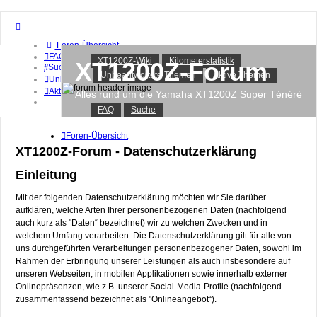
Foren-Übersicht
FAQ
XT1200Z-Wiki
Kilometerstatistik
XT1200Z-Forum
Suche
Unbeantwortete Themen
Aktive Themen
Unbeantwortete Themen
Aktive Themen
Alles rund um die Yamaha XT1200Z Super Ténéré
FAQ
Suche
Anmelden
Registrieren
Foren-Übersicht
XT1200Z-Forum - Datenschutzerklärung
Einleitung
Mit der folgenden Datenschutzerklärung möchten wir Sie darüber
aufklären, welche Arten Ihrer personenbezogenen Daten (nachfolgend
auch kurz als "Daten“ bezeichnet) wir zu welchen Zwecken und in
welchem Umfang verarbeiten. Die Datenschutzerklärung gilt für alle von
uns durchgeführten Verarbeitungen personenbezogener Daten, sowohl im
Rahmen der Erbringung unserer Leistungen als auch insbesondere auf
unseren Webseiten, in mobilen Applikationen sowie innerhalb externer
Onlinepräsenzen, wie z.B. unserer Social-Media-Profile (nachfolgend
zusammenfassend bezeichnet als "Onlineangebot“).