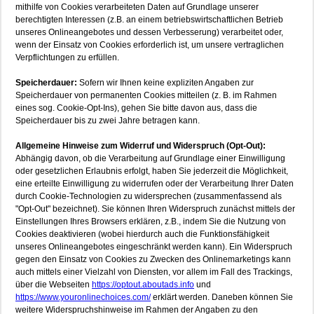
mithilfe von Cookies verarbeiteten Daten auf Grundlage unserer
berechtigten Interessen (z.B. an einem betriebswirtschaftlichen Betrieb
unseres Onlineangebotes und dessen Verbesserung) verarbeitet oder,
wenn der Einsatz von Cookies erforderlich ist, um unsere vertraglichen
Verpflichtungen zu erfüllen.
Speicherdauer:
Sofern wir Ihnen keine expliziten Angaben zur
Speicherdauer von permanenten Cookies mitteilen (z. B. im Rahmen
eines sog. Cookie-Opt-Ins), gehen Sie bitte davon aus, dass die
Speicherdauer bis zu zwei Jahre betragen kann.
Allgemeine Hinweise zum Widerruf und Widerspruch (Opt-Out):
Abhängig davon, ob die Verarbeitung auf Grundlage einer Einwilligung
oder gesetzlichen Erlaubnis erfolgt, haben Sie jederzeit die Möglichkeit,
eine erteilte Einwilligung zu widerrufen oder der Verarbeitung Ihrer Daten
durch Cookie-Technologien zu widersprechen (zusammenfassend als
"Opt-Out" bezeichnet). Sie können Ihren Widerspruch zunächst mittels der
Einstellungen Ihres Browsers erklären, z.B., indem Sie die Nutzung von
Cookies deaktivieren (wobei hierdurch auch die Funktionsfähigkeit
unseres Onlineangebotes eingeschränkt werden kann). Ein Widerspruch
gegen den Einsatz von Cookies zu Zwecken des Onlinemarketings kann
auch mittels einer Vielzahl von Diensten, vor allem im Fall des Trackings,
über die Webseiten
https://optout.aboutads.info
und
https://www.youronlinechoices.com/
erklärt werden. Daneben können Sie
weitere Widerspruchshinweise im Rahmen der Angaben zu den