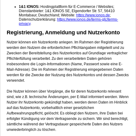
1&1 IONOS:
Hostingplattform für E-Commerce / Websites;
Dienstanbieter: 1&1 IONOS SE, Elgendorfer Str. 57, 56410
Montabaur, Deutschland; Website:
https://www.ionos.de
;
Datenschutzerklärung:
https://www.ionos.de/terms-gtc/terms-
privacy
.
Registrierung, Anmeldung und Nutzerkonto
Nutzer können ein Nutzerkonto anlegen. Im Rahmen der Registrierung
werden den Nutzern die erforderlichen Pflichtangaben mitgeteilt und zu
Zwecken der Bereitstellung des Nutzerkontos auf Grundlage vertraglicher
Pflichterfüllung verarbeitet. Zu den verarbeiteten Daten gehören
insbesondere die Login-Informationen (Name, Passwort sowie eine E-
Mail-Adresse). Die im Rahmen der Registrierung eingegebenen Daten
werden für die Zwecke der Nutzung des Nutzerkontos und dessen Zwecks
verwendet.
Die Nutzer können über Vorgänge, die für deren Nutzerkonto relevant
sind, wie z.B. technische Änderungen, per E-Mail informiert werden. Wenn
Nutzer ihr Nutzerkonto gekündigt haben, werden deren Daten im Hinblick
auf das Nutzerkonto, vorbehaltlich einer gesetzlichen
Aufbewahrungspflicht, gelöscht. Es obliegt den Nutzern, ihre Daten bei
erfolgter Kündigung vor dem Vertragsende zu sichern. Wir sind berechtigt,
sämtliche während der Vertragsdauer gespeicherte Daten des Nutzers
unwiederbringlich zu löschen.