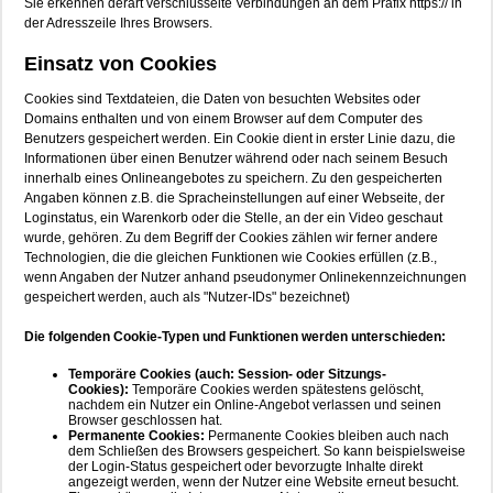
Sie erkennen derart verschlüsselte Verbindungen an dem Präfix https:// in
der Adresszeile Ihres Browsers.
Einsatz von Cookies
Cookies sind Textdateien, die Daten von besuchten Websites oder
Domains enthalten und von einem Browser auf dem Computer des
Benutzers gespeichert werden. Ein Cookie dient in erster Linie dazu, die
Informationen über einen Benutzer während oder nach seinem Besuch
innerhalb eines Onlineangebotes zu speichern. Zu den gespeicherten
Angaben können z.B. die Spracheinstellungen auf einer Webseite, der
Loginstatus, ein Warenkorb oder die Stelle, an der ein Video geschaut
wurde, gehören. Zu dem Begriff der Cookies zählen wir ferner andere
Technologien, die die gleichen Funktionen wie Cookies erfüllen (z.B.,
wenn Angaben der Nutzer anhand pseudonymer Onlinekennzeichnungen
gespeichert werden, auch als "Nutzer-IDs" bezeichnet)
Die folgenden Cookie-Typen und Funktionen werden unterschieden:
Temporäre Cookies (auch: Session- oder Sitzungs-
Cookies):
Temporäre Cookies werden spätestens gelöscht,
nachdem ein Nutzer ein Online-Angebot verlassen und seinen
Browser geschlossen hat.
Permanente Cookies:
Permanente Cookies bleiben auch nach
dem Schließen des Browsers gespeichert. So kann beispielsweise
der Login-Status gespeichert oder bevorzugte Inhalte direkt
angezeigt werden, wenn der Nutzer eine Website erneut besucht.