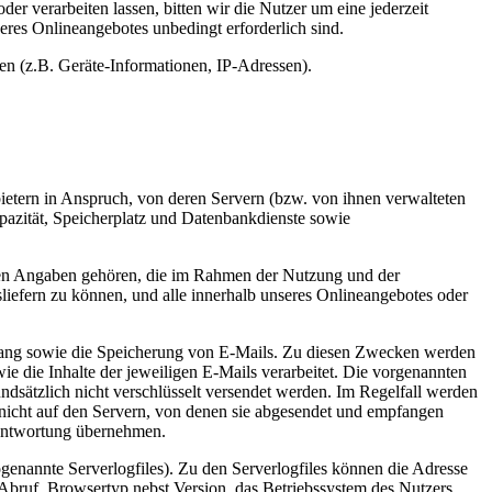
r verarbeiten lassen, bitten wir die Nutzer um eine jederzeit
eres Onlineangebotes unbedingt erforderlich sind.
en (z.B. Geräte-Informationen, IP-Adressen).
etern in Anspruch, von deren Servern (bzw. von ihnen verwalteten
pazität, Speicherplatz und Datenbankdienste sowie
nden Angaben gehören, die im Rahmen der Nutzung und der
iefern zu können, und alle innerhalb unseres Onlineangebotes oder
ang sowie die Speicherung von E-Mails. Zu diesen Zwecken werden
ie die Inhalte der jeweiligen E-Mails verarbeitet. Die vorgenannten
dsätzlich nicht verschlüsselt versendet werden. Im Regelfall werden
 nicht auf den Servern, von denen sie abgesendet und empfangen
antwortung übernehmen.
ogenannte Serverlogfiles). Zu den Serverlogfiles können die Adresse
ruf, Browsertyp nebst Version, das Betriebssystem des Nutzers,