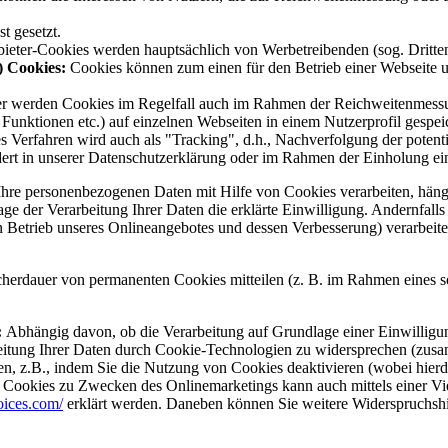
t gesetzt.
nbieter-Cookies werden hauptsächlich von Werbetreibenden (sog. Dritt
) Cookies:
Cookies können zum einen für den Betrieb einer Webseite un
er werden Cookies im Regelfall auch im Rahmen der Reichweitenmessun
 Funktionen etc.) auf einzelnen Webseiten in einem Nutzerprofil gespei
ses Verfahren wird auch als "Tracking", d.h., Nachverfolgung der potent
dert in unserer Datenschutzerklärung oder im Rahmen der Einholung ei
re personenbezogenen Daten mit Hilfe von Cookies verarbeiten, hängt d
age der Verarbeitung Ihrer Daten die erklärte Einwilligung. Andernfall
en Betrieb unseres Onlineangebotes und dessen Verbesserung) verarbeite
cherdauer von permanenten Cookies mitteilen (z. B. im Rahmen eines so
:
Abhängig davon, ob die Verarbeitung auf Grundlage einer Einwilligung 
rbeitung Ihrer Daten durch Cookie-Technologien zu widersprechen (zus
ren, z.B., indem Sie die Nutzung von Cookies deaktivieren (wobei hier
Cookies zu Zwecken des Onlinemarketings kann auch mittels einer Vielz
oices.com/
erklärt werden. Daneben können Sie weitere Widerspruchshi