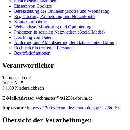
Sicherheitsmaßnahmen
Einsatz von Cookies
Bereitstellung des Onlineangebotes und Webhosting
Registrierung, Anmeldung und Nutzerkonto
Kontaktaufnahme
Webanalyse, Monitoring und Optimierung
Präsenzen in sozialen Netzwerken (Social Media)
Löschung von Daten
Änderung und Aktualisierung der Datenschutzerklärung
Rechte der betroffenen Personen
Begriffsdefinitionen
Verantwortlicher
Thomas Oberle
In der Au 5
84100 Niederaichbach
E-Mail-Adresse:
webmaster@xt1200z-forum.de
Impressum:
https://xt1200z-forum.de/viewtopic.php?f=4&t=65
Übersicht der Verarbeitungen