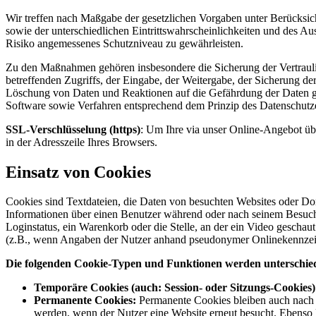
Wir treffen nach Maßgabe der gesetzlichen Vorgaben unter Berücksi
sowie der unterschiedlichen Eintrittswahrscheinlichkeiten und des 
Risiko angemessenes Schutzniveau zu gewährleisten.
Zu den Maßnahmen gehören insbesondere die Sicherung der Vertraulich
betreffenden Zugriffs, der Eingabe, der Weitergabe, der Sicherung d
Löschung von Daten und Reaktionen auf die Gefährdung der Daten ge
Software sowie Verfahren entsprechend dem Prinzip des Datenschutze
SSL-Verschlüsselung (https)
: Um Ihre via unser Online-Angebot übe
in der Adresszeile Ihres Browsers.
Einsatz von Cookies
Cookies sind Textdateien, die Daten von besuchten Websites oder Do
Informationen über einen Benutzer während oder nach seinem Besuch 
Loginstatus, ein Warenkorb oder die Stelle, an der ein Video geschau
(z.B., wenn Angaben der Nutzer anhand pseudonymer Onlinekennzeic
Die folgenden Cookie-Typen und Funktionen werden unterschie
Temporäre Cookies (auch: Session- oder Sitzungs-Cookies)
Permanente Cookies:
Permanente Cookies bleiben auch nach d
werden, wenn der Nutzer eine Website erneut besucht. Ebenso