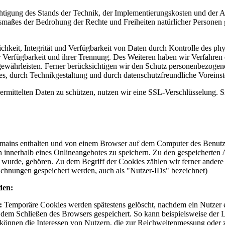
chtigung des Stands der Technik, der Implementierungskosten und der 
Ausmaßes der Bedrohung der Rechte und Freiheiten natürlicher Persone
keit, Integrität und Verfügbarkeit von Daten durch Kontrolle des phy
er Verfügbarkeit und ihrer Trennung. Des Weiteren haben wir Verfahren
währleisten. Ferner berücksichtigen wir den Schutz personenbezogen
s, durch Technikgestaltung und durch datenschutzfreundliche Voreinst
rmittelten Daten zu schützen, nutzen wir eine SSL-Verschlüsselung. Si
mains enthalten und von einem Browser auf dem Computer des Benutzers
innerhalb eines Onlineangebotes zu speichern. Zu den gespeicherten A
t wurde, gehören. Zu dem Begriff der Cookies zählen wir ferner andere
hnungen gespeichert werden, auch als "Nutzer-IDs" bezeichnet)
den:
:
Temporäre Cookies werden spätestens gelöscht, nachdem ein Nutzer e
em Schließen des Browsers gespeichert. So kann beispielsweise der Log
 können die Interessen von Nutzern, die zur Reichweitenmessung ode