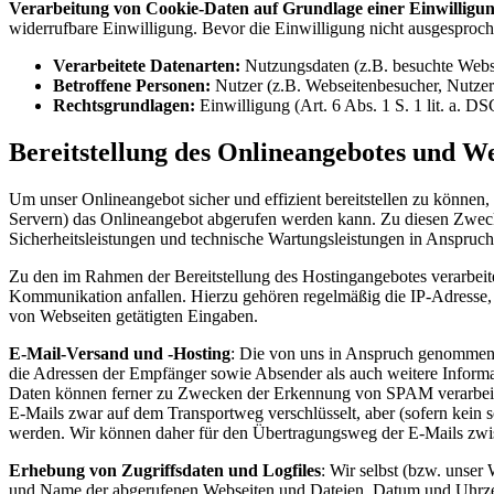
Verarbeitung von Cookie-Daten auf Grundlage einer Einwilligu
widerrufbare Einwilligung. Bevor die Einwilligung nicht ausgesproche
Verarbeitete Datenarten:
Nutzungsdaten (z.B. besuchte Websei
Betroffene Personen:
Nutzer (z.B. Webseitenbesucher, Nutzer
Rechtsgrundlagen:
Einwilligung (Art. 6 Abs. 1 S. 1 lit. a. D
Bereitstellung des Onlineangebotes und W
Um unser Onlineangebot sicher und effizient bereitstellen zu könne
Servern) das Onlineangebot abgerufen werden kann. Zu diesen Zwecke
Sicherheitsleistungen und technische Wartungsleistungen in Anspruc
Zu den im Rahmen der Bereitstellung des Hostingangebotes verarbei
Kommunikation anfallen. Hierzu gehören regelmäßig die IP-Adresse, 
von Webseiten getätigten Eingaben.
E-Mail-Versand und -Hosting
: Die von uns in Anspruch genommen
die Adressen der Empfänger sowie Absender als auch weitere Informati
Daten können ferner zu Zwecken der Erkennung von SPAM verarbeitet 
E-Mails zwar auf dem Transportweg verschlüsselt, aber (sofern kein
werden. Wir können daher für den Übertragungsweg der E-Mails zw
Erhebung von Zugriffsdaten und Logfiles
: Wir selbst (bzw. unser
und Name der abgerufenen Webseiten und Dateien, Datum und Uhrzeit