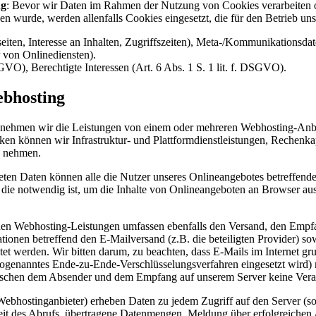
ng
: Bevor wir Daten im Rahmen der Nutzung von Cookies verarbeiten ode
n wurde, werden allenfalls Cookies eingesetzt, die für den Betrieb uns
ten, Interesse an Inhalten, Zugriffszeiten), Meta-/Kommunikationsdat
 von Onlinediensten).
SGVO), Berechtigte Interessen (Art. 6 Abs. 1 S. 1 lit. f. DSGVO).
ebhosting
n, nehmen wir die Leistungen von einem oder mehreren Webhosting-Anbi
n können wir Infrastruktur- und Plattformdienstleistungen, Rechenka
h nehmen.
teten Daten können alle die Nutzer unseres Onlineangebotes betreffe
die notwendig ist, um die Inhalte von Onlineangeboten an Browser ausl
en Webhosting-Leistungen umfassen ebenfalls den Versand, den Empf
onen betreffend den E-Mailversand (z.B. die beteiligten Provider) sow
werden. Wir bitten darum, zu beachten, dass E-Mails im Internet grun
 sogenanntes Ende-zu-Ende-Verschlüsselungsverfahren eingesetzt wird)
ischen dem Absender und dem Empfang auf unserem Server keine Ver
 Webhostinganbieter) erheben Daten zu jedem Zugriff auf den Server (s
 des Abrufs, übertragene Datenmengen, Meldung über erfolgreichen Ab