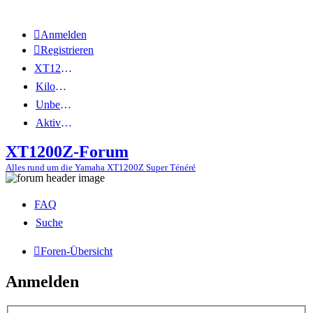
Anmelden
Registrieren
XT1200Z-Wiki
Kilometerstatistik
Unbeantwortete Themen
Aktive Themen
XT1200Z-Forum
Alles rund um die Yamaha XT1200Z Super Ténéré
FAQ
Suche
Foren-Übersicht
Anmelden