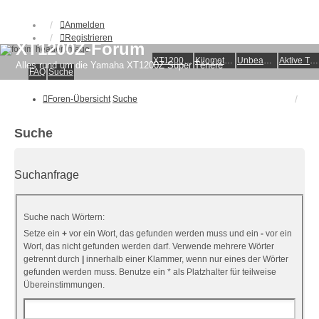
Anmelden
Registrieren
XT1200Z-Forum
XT1200Z-Wiki
Kilometerstatistik
Unbeantwortete Themen
Aktive Themen
Alles rund um die Yamaha XT1200Z Super Ténéré
FAQ
Suche
Foren-Übersicht
Suche
Suche
Suchanfrage
Suche nach Wörtern:
Setze ein
+
vor ein Wort, das gefunden werden muss und ein
-
vor ein
Wort, das nicht gefunden werden darf. Verwende mehrere Wörter
getrennt durch
|
innerhalb einer Klammer, wenn nur eines der Wörter
gefunden werden muss. Benutze ein * als Platzhalter für teilweise
Übereinstimmungen.