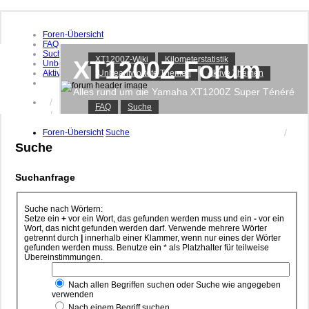
Foren-Übersicht
FAQ
Suche
XT1200Z-Wiki
Kilometerstatistik
XT1200Z-Forum
Unbeantwortete Themen
Aktive Themen
Unbeantwortete Themen
Aktive Themen
Alles rund um die Yamaha XT1200Z Super Ténéré
Anmelden
FAQ
Suche
Registrieren
Foren-Übersicht
Suche
Suche
Suchanfrage
Suche nach Wörtern:
Setze ein
+
vor ein Wort, das gefunden werden muss und ein
-
vor ein
Wort, das nicht gefunden werden darf. Verwende mehrere Wörter
getrennt durch
|
innerhalb einer Klammer, wenn nur eines der Wörter
gefunden werden muss. Benutze ein * als Platzhalter für teilweise
Übereinstimmungen.
Nach allen Begriffen suchen oder Suche wie angegeben
verwenden
Nach einem Begriff suchen