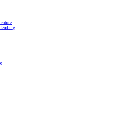
enture
temberg
e