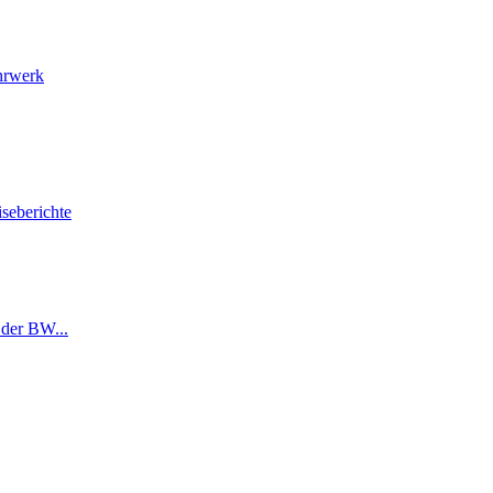
hrwerk
seberichte
der BW...