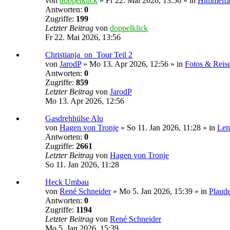
von
doppelklick
»
Fr 22. Mai 2026, 13:56
» in
Himmelfa
Antworten:
0
Zugriffe:
199
Letzter Beitrag
von
doppelklick
Fr 22. Mai 2026, 13:56
Christianja_on_Tour Teil 2
von
JarodP
»
Mo 13. Apr 2026, 12:56
» in
Fotos & Reise
Antworten:
0
Zugriffe:
859
Letzter Beitrag
von
JarodP
Mo 13. Apr 2026, 12:56
Gasdrehhülse Alu
von
Hagen von Tronje
»
So 11. Jan 2026, 11:28
» in
Len
Antworten:
0
Zugriffe:
2661
Letzter Beitrag
von
Hagen von Tronje
So 11. Jan 2026, 11:28
Heck Umbau
von
René Schneider
»
Mo 5. Jan 2026, 15:39
» in
Plaud
Antworten:
0
Zugriffe:
1194
Letzter Beitrag
von
René Schneider
Mo 5. Jan 2026, 15:39