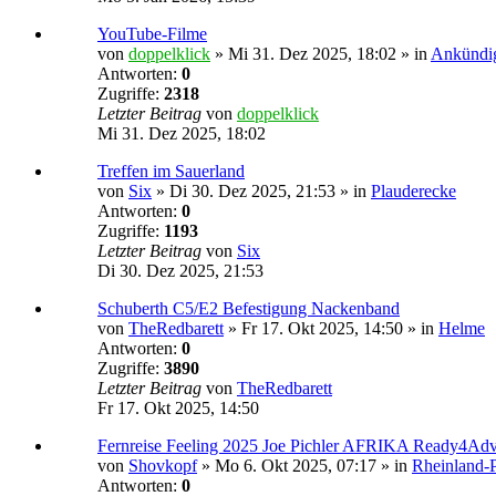
YouTube-Filme
von
doppelklick
»
Mi 31. Dez 2025, 18:02
» in
Ankündi
Antworten:
0
Zugriffe:
2318
Letzter Beitrag
von
doppelklick
Mi 31. Dez 2025, 18:02
Treffen im Sauerland
von
Six
»
Di 30. Dez 2025, 21:53
» in
Plauderecke
Antworten:
0
Zugriffe:
1193
Letzter Beitrag
von
Six
Di 30. Dez 2025, 21:53
Schuberth C5/E2 Befestigung Nackenband
von
TheRedbarett
»
Fr 17. Okt 2025, 14:50
» in
Helme
Antworten:
0
Zugriffe:
3890
Letzter Beitrag
von
TheRedbarett
Fr 17. Okt 2025, 14:50
Fernreise Feeling 2025 Joe Pichler AFRIKA Ready4Adv
von
Shovkopf
»
Mo 6. Okt 2025, 07:17
» in
Rheinland-P
Antworten:
0