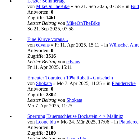
Letzter Sommertag
von
MikeOnTheBike
»
So 21. Sep 2025, 07:58
» in
Bild
Antworten:
0
Zugriffe:
1461
Letzter Beitrag
von
MikeOnTheBike
So 21. Sep 2025, 07:58
Eine Kurve voraus...
von
edvans
»
Fr 11. Apr 2025, 15:11
» in
Wünsche, Anr
Antworten:
0
Zugriffe:
3516
Letzter Beitrag
von
edvans
Fr 11. Apr 2025, 15:11
Erneuter Touratech 10% Rabatt - Gutschein
von
Shokata
»
Mo 7. Apr 2025, 11:25
» in
Plauderecke
Antworten:
0
Zugriffe:
2302
Letzter Beitrag
von
Shokata
Mo 7. Apr 2025, 11:25
Sperrung Tauernschleuse Böckstein <-> Mallnitz
von
Leone blu
»
Mo 24. Mär 2025, 17:06
» in
Plauderec
Antworten:
0
Zugriffe:
2189
Letzter Beitrag
von
Leone blu