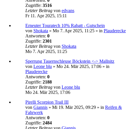
Antworten:
0
Zugriffe:
3516
Letzter Beitrag
von
edvans
Fr 11. Apr 2025, 15:11
Erneuter Touratech 10% Rabatt - Gutschein
von
Shokata
»
Mo 7. Apr 2025, 11:25
» in
Plauderecke
Antworten:
0
Zugriffe:
2301
Letzter Beitrag
von
Shokata
Mo 7. Apr 2025, 11:25
Sperrung Tauernschleuse Böckstein <-> Mallnitz
von
Leone blu
»
Mo 24. Mär 2025, 17:06
» in
Plauderecke
Antworten:
0
Zugriffe:
2188
Letzter Beitrag
von
Leone blu
Mo 24. Mär 2025, 17:06
Pirelli Scorpion Trail III
von
Giannis
»
Mi 19. Mär 2025, 09:29
» in
Reifen &
Fahrwerk
Antworten:
0
Zugriffe:
2484
Letzter Beitrag
von
Giannis