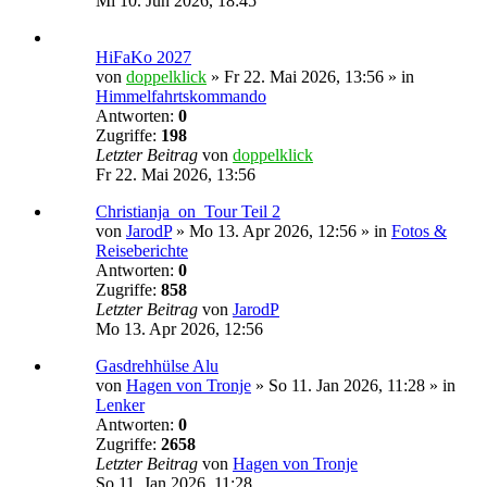
Mi 10. Jun 2026, 18:45
HiFaKo 2027
von
doppelklick
»
Fr 22. Mai 2026, 13:56
» in
Himmelfahrtskommando
Antworten:
0
Zugriffe:
198
Letzter Beitrag
von
doppelklick
Fr 22. Mai 2026, 13:56
Christianja_on_Tour Teil 2
von
JarodP
»
Mo 13. Apr 2026, 12:56
» in
Fotos &
Reiseberichte
Antworten:
0
Zugriffe:
858
Letzter Beitrag
von
JarodP
Mo 13. Apr 2026, 12:56
Gasdrehhülse Alu
von
Hagen von Tronje
»
So 11. Jan 2026, 11:28
» in
Lenker
Antworten:
0
Zugriffe:
2658
Letzter Beitrag
von
Hagen von Tronje
So 11. Jan 2026, 11:28