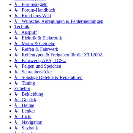
↳ Forumsregeln
↳ Forum-Handbuch
↳ Rund ums Wiki
↳ Wünsche, Anregungen & Fehlermeldungen
Technik
↳ Auspuff
↳ Elektrik & Elektronik
↳ Motor & Getriebe
↳ Reifen & Fahrwerk
↳ Reifentypen & Freigaben für die XT1200Z
↳ Fahrwerk, ABS, TCS...
↳ Felgen und Speichen
↳ Schrauber-Ecke
↳ Sonstige Defekte & Reparaturen
↳ Tuning
Zubehör
↳ Bekleidung
↳ Gepäck
↳ Helme
↳ Lenker
↳ Licht
↳ Navigation
↳ Sitzbank