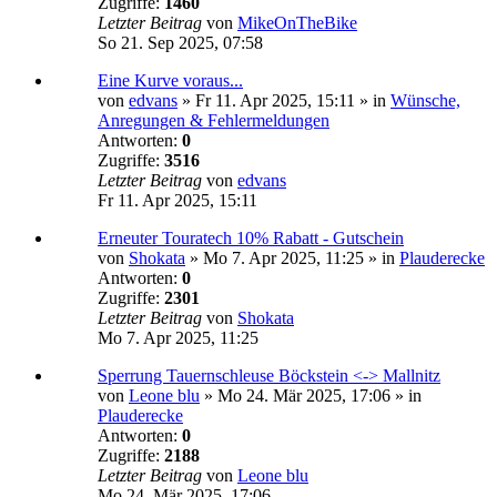
Zugriffe:
1460
Letzter Beitrag
von
MikeOnTheBike
So 21. Sep 2025, 07:58
Eine Kurve voraus...
von
edvans
»
Fr 11. Apr 2025, 15:11
» in
Wünsche,
Anregungen & Fehlermeldungen
Antworten:
0
Zugriffe:
3516
Letzter Beitrag
von
edvans
Fr 11. Apr 2025, 15:11
Erneuter Touratech 10% Rabatt - Gutschein
von
Shokata
»
Mo 7. Apr 2025, 11:25
» in
Plauderecke
Antworten:
0
Zugriffe:
2301
Letzter Beitrag
von
Shokata
Mo 7. Apr 2025, 11:25
Sperrung Tauernschleuse Böckstein <-> Mallnitz
von
Leone blu
»
Mo 24. Mär 2025, 17:06
» in
Plauderecke
Antworten:
0
Zugriffe:
2188
Letzter Beitrag
von
Leone blu
Mo 24. Mär 2025, 17:06