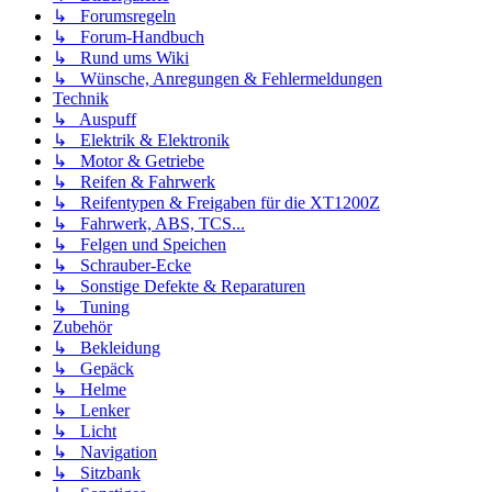
↳ Forumsregeln
↳ Forum-Handbuch
↳ Rund ums Wiki
↳ Wünsche, Anregungen & Fehlermeldungen
Technik
↳ Auspuff
↳ Elektrik & Elektronik
↳ Motor & Getriebe
↳ Reifen & Fahrwerk
↳ Reifentypen & Freigaben für die XT1200Z
↳ Fahrwerk, ABS, TCS...
↳ Felgen und Speichen
↳ Schrauber-Ecke
↳ Sonstige Defekte & Reparaturen
↳ Tuning
Zubehör
↳ Bekleidung
↳ Gepäck
↳ Helme
↳ Lenker
↳ Licht
↳ Navigation
↳ Sitzbank