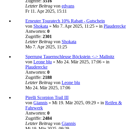
Zugriffe:
3516
Letzter Beitrag
von
edvans
Fr 11. Apr 2025, 15:11
Erneuter Touratech 10% Rabatt - Gutschein
von
Shokata
»
Mo 7. Apr 2025, 11:25
» in
Plauderecke
Antworten:
0
Zugriffe:
2301
Letzter Beitrag
von
Shokata
Mo 7. Apr 2025, 11:25
Sperrung Tauernschleuse Böckstein <-> Mallnitz
von
Leone blu
»
Mo 24. Mär 2025, 17:06
» in
Plauderecke
Antworten:
0
Zugriffe:
2188
Letzter Beitrag
von
Leone blu
Mo 24. Mär 2025, 17:06
Pirelli Scorpion Trail III
von
Giannis
»
Mi 19. Mär 2025, 09:29
» in
Reifen &
Fahrwerk
Antworten:
0
Zugriffe:
2484
Letzter Beitrag
von
Giannis
Mi 19. Mär 2025, 09:29