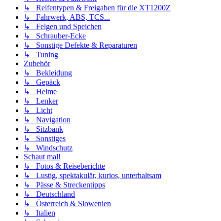
↳ Reifentypen & Freigaben für die XT1200Z
↳ Fahrwerk, ABS, TCS...
↳ Felgen und Speichen
↳ Schrauber-Ecke
↳ Sonstige Defekte & Reparaturen
↳ Tuning
Zubehör
↳ Bekleidung
↳ Gepäck
↳ Helme
↳ Lenker
↳ Licht
↳ Navigation
↳ Sitzbank
↳ Sonstiges
↳ Windschutz
Schaut mal!
↳ Fotos & Reiseberichte
↳ Lustig, spektakulär, kurios, unterhaltsam
↳ Pässe & Streckentipps
↳ Deutschland
↳ Österreich & Slowenien
↳ Italien