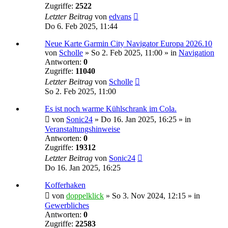
Zugriffe:
2522
Letzter Beitrag
von
edvans
Do 6. Feb 2025, 11:44
Neue Karte Garmin City Navigator Europa 2026.10
von
Scholle
»
So 2. Feb 2025, 11:00
» in
Navigation
Antworten:
0
Zugriffe:
11040
Letzter Beitrag
von
Scholle
So 2. Feb 2025, 11:00
Es ist noch warme Kühlschrank im Cola.
von
Sonic24
»
Do 16. Jan 2025, 16:25
» in
Veranstaltungshinweise
Antworten:
0
Zugriffe:
19312
Letzter Beitrag
von
Sonic24
Do 16. Jan 2025, 16:25
Kofferhaken
von
doppelklick
»
So 3. Nov 2024, 12:15
» in
Gewerbliches
Antworten:
0
Zugriffe:
22583