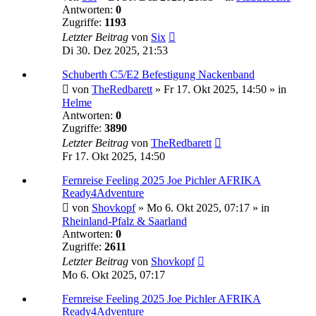
Antworten:
0
Zugriffe:
1193
Letzter Beitrag
von
Six
Di 30. Dez 2025, 21:53
Schuberth C5/E2 Befestigung Nackenband
von
TheRedbarett
»
Fr 17. Okt 2025, 14:50
» in
Helme
Antworten:
0
Zugriffe:
3890
Letzter Beitrag
von
TheRedbarett
Fr 17. Okt 2025, 14:50
Fernreise Feeling 2025 Joe Pichler AFRIKA
Ready4Adventure
von
Shovkopf
»
Mo 6. Okt 2025, 07:17
» in
Rheinland-Pfalz & Saarland
Antworten:
0
Zugriffe:
2611
Letzter Beitrag
von
Shovkopf
Mo 6. Okt 2025, 07:17
Fernreise Feeling 2025 Joe Pichler AFRIKA
Ready4Adventure