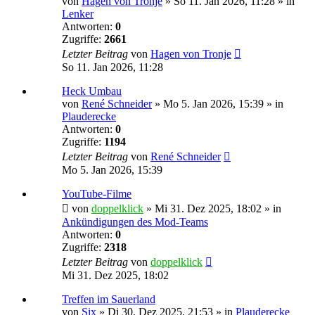
von
Hagen von Tronje
»
So 11. Jan 2026, 11:28
» in
Lenker
Antworten:
0
Zugriffe:
2661
Letzter Beitrag
von
Hagen von Tronje
So 11. Jan 2026, 11:28
Heck Umbau
von
René Schneider
»
Mo 5. Jan 2026, 15:39
» in
Plauderecke
Antworten:
0
Zugriffe:
1194
Letzter Beitrag
von
René Schneider
Mo 5. Jan 2026, 15:39
YouTube-Filme
von
doppelklick
»
Mi 31. Dez 2025, 18:02
» in
Ankündigungen des Mod-Teams
Antworten:
0
Zugriffe:
2318
Letzter Beitrag
von
doppelklick
Mi 31. Dez 2025, 18:02
Treffen im Sauerland
von
Six
»
Di 30. Dez 2025, 21:53
» in
Plauderecke