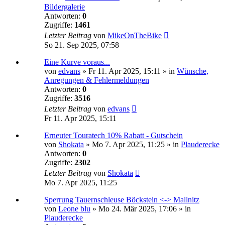
Bildergalerie
Antworten:
0
Zugriffe:
1461
Letzter Beitrag
von
MikeOnTheBike
So 21. Sep 2025, 07:58
Eine Kurve voraus...
von
edvans
»
Fr 11. Apr 2025, 15:11
» in
Wünsche,
Anregungen & Fehlermeldungen
Antworten:
0
Zugriffe:
3516
Letzter Beitrag
von
edvans
Fr 11. Apr 2025, 15:11
Erneuter Touratech 10% Rabatt - Gutschein
von
Shokata
»
Mo 7. Apr 2025, 11:25
» in
Plauderecke
Antworten:
0
Zugriffe:
2302
Letzter Beitrag
von
Shokata
Mo 7. Apr 2025, 11:25
Sperrung Tauernschleuse Böckstein <-> Mallnitz
von
Leone blu
»
Mo 24. Mär 2025, 17:06
» in
Plauderecke