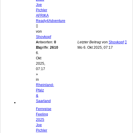
Joe
Pichler
AFRIKA
Ready4Adventure
von
Shovkopf
»
Antworten:
0
Letzter Beitrag
von
Shovkopf
Mo
Zugriffe:
2610
Mo 6. Okt 2025, 07:17
6.
Okt
2025,
07:17
»
in
Rheinland-
Pfalz
&
Saarland
Fernreise
Feeling
2025
Joe
Pichler