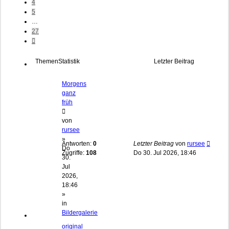
4
5
…
27
Nächste
Themen
Statistik
Letzter Beitrag
Morgens
ganz
früh
von
rursee
»
Antworten:
0
Letzter Beitrag
von
rursee
Do
Zugriffe:
108
Do 30. Jul 2026, 18:46
30.
Jul
2026,
18:46
»
in
Bildergalerie
original