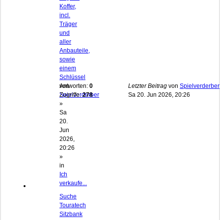
Koffer,
incl.
Träger
und
aller
Anbauteile,
sowie
einem
Schlüssel
von
Antworten:
0
Letzter Beitrag
von
Spielverderber
Spielverderber
Zugriffe:
278
Sa 20. Jun 2026, 20:26
»
Sa
20.
Jun
2026,
20:26
»
in
Ich
verkaufe...
Suche
Touratech
Sitzbank