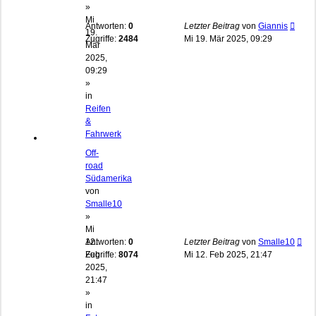
»
Mi
Antworten:
0
Letzter Beitrag
von
Giannis
19.
Zugriffe:
2484
Mi 19. Mär 2025, 09:29
Mär
2025,
09:29
»
in
Reifen
&
Fahrwerk
Off-
road
Südamerika
von
Smalle10
»
Mi
12.
Antworten:
0
Letzter Beitrag
von
Smalle10
Feb
Zugriffe:
8074
Mi 12. Feb 2025, 21:47
2025,
21:47
»
in