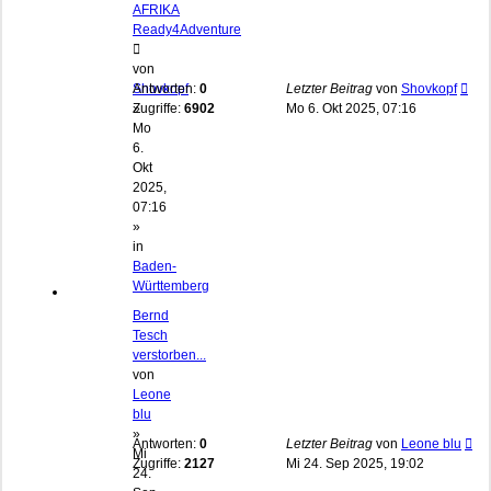
AFRIKA
Ready4Adventure
von
Shovkopf
Antworten:
0
Letzter Beitrag
von
Shovkopf
»
Zugriffe:
6902
Mo 6. Okt 2025, 07:16
Mo
6.
Okt
2025,
07:16
»
in
Baden-
Württemberg
Bernd
Tesch
verstorben...
von
Leone
blu
»
Antworten:
0
Letzter Beitrag
von
Leone blu
Mi
Zugriffe:
2127
Mi 24. Sep 2025, 19:02
24.