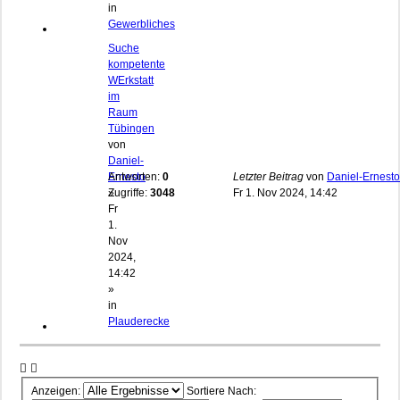
in
Gewerbliches
Suche
kompetente
WErkstatt
im
Raum
Tübingen
von
Daniel-
Ernesto
Antworten:
0
Letzter Beitrag
von
Daniel-Ernesto
»
Zugriffe:
3048
Fr 1. Nov 2024, 14:42
Fr
1.
Nov
2024,
14:42
»
in
Plauderecke
Anzeigen:
Sortiere Nach: