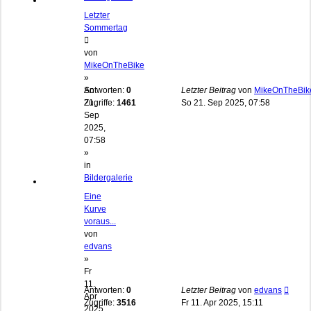
Letzter
Sommertag
von
MikeOnTheBike
»
So
Antworten:
0
Letzter Beitrag
von
MikeOnTheBik
21.
Zugriffe:
1461
So 21. Sep 2025, 07:58
Sep
2025,
07:58
»
in
Bildergalerie
Eine
Kurve
voraus...
von
edvans
»
Fr
11.
Antworten:
0
Letzter Beitrag
von
edvans
Apr
Zugriffe:
3516
Fr 11. Apr 2025, 15:11
2025,