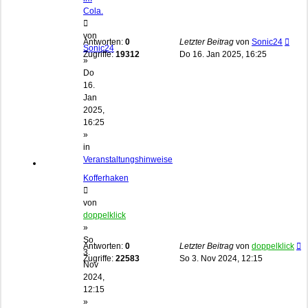
Cola.
von
Antworten:
0
Letzter Beitrag
von
Sonic24
Sonic24
Zugriffe:
19312
Do 16. Jan 2025, 16:25
»
Do
16.
Jan
2025,
16:25
»
in
Veranstaltungshinweise
Kofferhaken
von
doppelklick
»
So
Antworten:
0
Letzter Beitrag
von
doppelklick
3.
Zugriffe:
22583
So 3. Nov 2024, 12:15
Nov
2024,
12:15
»