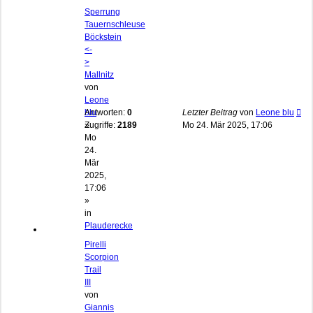
Sperrung
Tauernschleuse
Böckstein
<-
>
Mallnitz
von
Leone
blu
Antworten:
0
Letzter Beitrag
von
Leone blu
»
Zugriffe:
2189
Mo 24. Mär 2025, 17:06
Mo
24.
Mär
2025,
17:06
»
in
Plauderecke
Pirelli
Scorpion
Trail
III
von
Giannis