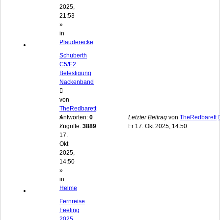
2025,
21:53
»
in
Plauderecke
Schuberth
C5/E2
Befestigung
Nackenband
von
TheRedbarett
»
Antworten:
0
Letzter Beitrag
von
TheRedbarett
Fr
Zugriffe:
3889
Fr 17. Okt 2025, 14:50
17.
Okt
2025,
14:50
»
in
Helme
Fernreise
Feeling
2025