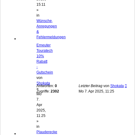
15:11
»
in
Wünsche,
Anregungen
&
Fehlermeldungen
Erneuter
Touratech
10%
Rabatt
-
Gutschein
von
Shokata
Antworten:
0
Letzter Beitrag
von
Shokata
»
Zugriffe:
2302
Mo 7. Apr 2025, 11:25
Mo
7.
Apr
2025,
11:25
»
in
Plauderecke