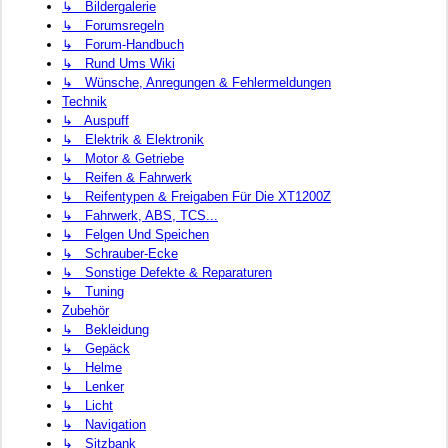
↳ Bildergalerie
↳ Forumsregeln
↳ Forum-Handbuch
↳ Rund Ums Wiki
↳ Wünsche, Anregungen & Fehlermeldungen
Technik
↳ Auspuff
↳ Elektrik & Elektronik
↳ Motor & Getriebe
↳ Reifen & Fahrwerk
↳ Reifentypen & Freigaben Für Die XT1200Z
↳ Fahrwerk, ABS, TCS...
↳ Felgen Und Speichen
↳ Schrauber-Ecke
↳ Sonstige Defekte & Reparaturen
↳ Tuning
Zubehör
↳ Bekleidung
↳ Gepäck
↳ Helme
↳ Lenker
↳ Licht
↳ Navigation
↳ Sitzbank