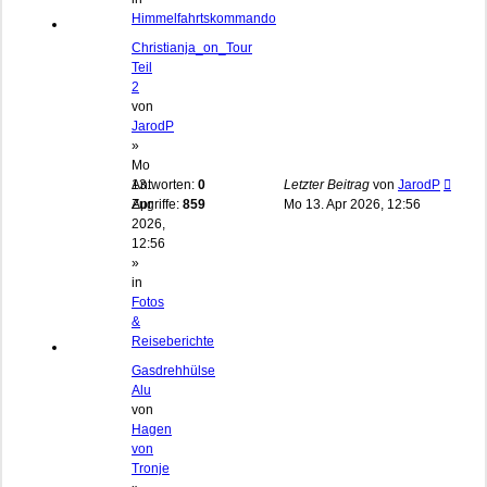
Himmelfahrtskommando
Christianja_on_Tour
Teil
2
von
JarodP
»
Mo
13.
Antworten:
0
Letzter Beitrag
von
JarodP
Apr
Zugriffe:
859
Mo 13. Apr 2026, 12:56
2026,
12:56
»
in
Fotos
&
Reiseberichte
Gasdrehhülse
Alu
von
Hagen
von
Tronje