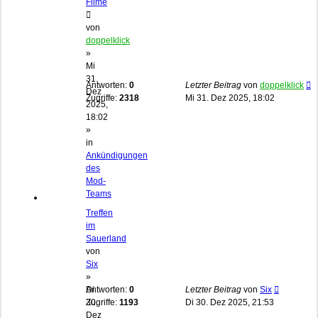
Filme
von
doppelklick
»
Mi
31.
Antworten:
0
Letzter Beitrag
von
doppelklick
Dez
Zugriffe:
2318
Mi 31. Dez 2025, 18:02
2025,
18:02
»
in
Ankündigungen
des
Mod-
Teams
Treffen
im
Sauerland
von
Six
»
Di
Antworten:
0
Letzter Beitrag
von
Six
30.
Zugriffe:
1193
Di 30. Dez 2025, 21:53
Dez