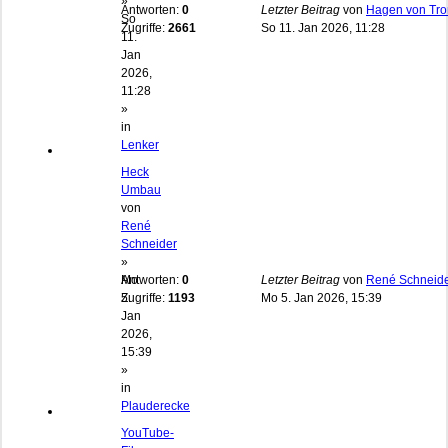
»
Antworten:
0
Letzter Beitrag
von
Hagen von Tro
So
Zugriffe:
2661
So 11. Jan 2026, 11:28
11.
Jan
2026,
11:28
»
in
Lenker
Heck
Umbau
von
René
Schneider
»
Mo
Antworten:
0
Letzter Beitrag
von
René Schneid
5.
Zugriffe:
1193
Mo 5. Jan 2026, 15:39
Jan
2026,
15:39
»
in
Plauderecke
YouTube-