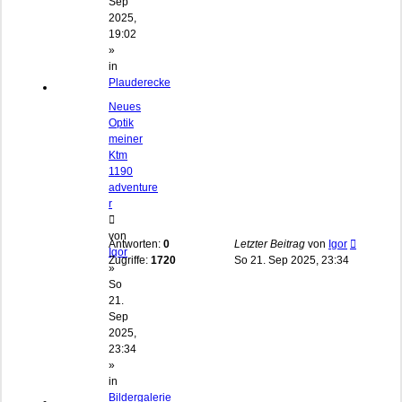
Sep
2025,
19:02
»
in
Plauderecke
Neues
Optik
meiner
Ktm
1190
adventure
r
von
Antworten:
0
Letzter Beitrag
von
Igor
Igor
Zugriffe:
1720
So 21. Sep 2025, 23:34
»
So
21.
Sep
2025,
23:34
»
in
Bildergalerie