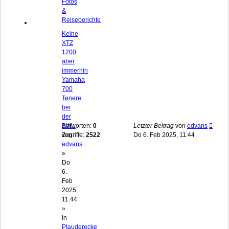
Fotos
&
Reiseberichte
Keine
XTZ
1200
aber
immerhin
Yamaha
700
Tenere
bei
der
BW...
Antworten:
0
Letzter Beitrag
von
edvans
von
Zugriffe:
2522
Do 6. Feb 2025, 11:44
edvans
»
Do
6.
Feb
2025,
11:44
»
in
Plauderecke