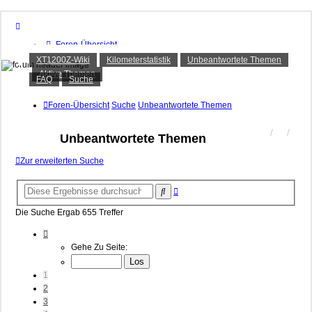
Foren-Übersicht
XT1200Z-Forum
FAQ
XT1200Z-Wiki
Kilometerstatistik
Unbeantwortete Themen
Suche
Aktive Themen
Alles rund um die Yamaha XT1200Z Super Ténéré
Unbeantwortete Themen
FAQ
Suche
Aktive Themen
Foren-Übersicht
Suche
Unbeantwortete Themen
Anmelden
Registrieren
Unbeantwortete Themen
Zur erweiterten Suche
Erweiterte
Suche
Suche
Die Suche Ergab 655 Treffer
Seite
1
Gehe Zu Seite:
Von
27
1
2
3