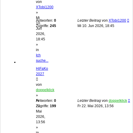
von
XTobi1200
»
Mi
Antworten:
0
Letzter Beitrag
von
XTobi1200
10.
Zugriffe:
245
Mi 10. Jun 2026, 18:45
Jun
2026,
18:45
»
in
Ich
suche...
HiFaKo
2027
von
doppelklick
»
Fr
Antworten:
0
Letzter Beitrag
von
doppelklick
22.
Zugriffe:
199
Fr 22. Mai 2026, 13:56
Mai
2026,
13:56
»
in