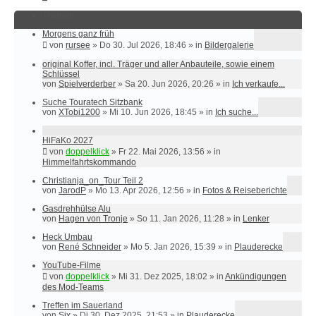
Themen
Morgens ganz früh
von
rursee
»
Do 30. Jul 2026, 18:46
» in
Bildergalerie
original Koffer, incl. Träger und aller Anbauteile, sowie einem
Schlüssel
von
Spielverderber
»
Sa 20. Jun 2026, 20:26
» in
Ich verkaufe...
Suche Touratech Sitzbank
von
XTobi1200
»
Mi 10. Jun 2026, 18:45
» in
Ich suche...
HiFaKo 2027
von
doppelklick
»
Fr 22. Mai 2026, 13:56
» in
Himmelfahrtskommando
Christianja_on_Tour Teil 2
von
JarodP
»
Mo 13. Apr 2026, 12:56
» in
Fotos & Reiseberichte
Gasdrehhülse Alu
von
Hagen von Tronje
»
So 11. Jan 2026, 11:28
» in
Lenker
Heck Umbau
von
René Schneider
»
Mo 5. Jan 2026, 15:39
» in
Plauderecke
YouTube-Filme
von
doppelklick
»
Mi 31. Dez 2025, 18:02
» in
Ankündigungen
des Mod-Teams
Treffen im Sauerland
von
Six
»
Di 30. Dez 2025, 21:53
» in
Plauderecke