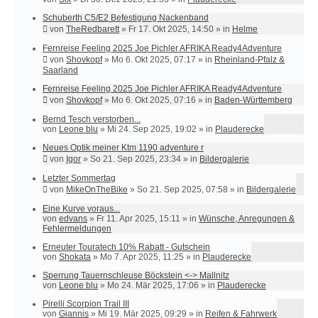
Schuberth C5/E2 Befestigung Nackenband
von
TheRedbarett
»
Fr 17. Okt 2025, 14:50
» in
Helme
Fernreise Feeling 2025 Joe Pichler AFRIKA Ready4Adventure
von
Shovkopf
»
Mo 6. Okt 2025, 07:17
» in
Rheinland-Pfalz &
Saarland
Fernreise Feeling 2025 Joe Pichler AFRIKA Ready4Adventure
von
Shovkopf
»
Mo 6. Okt 2025, 07:16
» in
Baden-Württemberg
Bernd Tesch verstorben...
von
Leone blu
»
Mi 24. Sep 2025, 19:02
» in
Plauderecke
Neues Optik meiner Ktm 1190 adventure r
von
Igor
»
So 21. Sep 2025, 23:34
» in
Bildergalerie
Letzter Sommertag
von
MikeOnTheBike
»
So 21. Sep 2025, 07:58
» in
Bildergalerie
Eine Kurve voraus...
von
edvans
»
Fr 11. Apr 2025, 15:11
» in
Wünsche, Anregungen &
Fehlermeldungen
Erneuter Touratech 10% Rabatt - Gutschein
von
Shokata
»
Mo 7. Apr 2025, 11:25
» in
Plauderecke
Sperrung Tauernschleuse Böckstein <-> Mallnitz
von
Leone blu
»
Mo 24. Mär 2025, 17:06
» in
Plauderecke
Pirelli Scorpion Trail III
von
Giannis
»
Mi 19. Mär 2025, 09:29
» in
Reifen & Fahrwerk