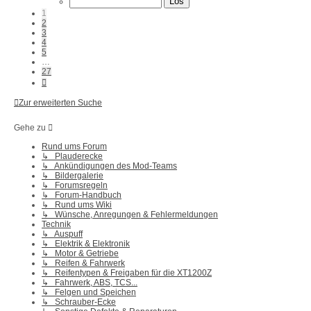
27
1
2
3
4
5
…
27
Nächste
Zur erweiterten Suche
Gehe zu
Rund ums Forum
↳ Plauderecke
↳ Ankündigungen des Mod-Teams
↳ Bildergalerie
↳ Forumsregeln
↳ Forum-Handbuch
↳ Rund ums Wiki
↳ Wünsche, Anregungen & Fehlermeldungen
Technik
↳ Auspuff
↳ Elektrik & Elektronik
↳ Motor & Getriebe
↳ Reifen & Fahrwerk
↳ Reifentypen & Freigaben für die XT1200Z
↳ Fahrwerk, ABS, TCS...
↳ Felgen und Speichen
↳ Schrauber-Ecke