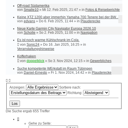
Off-road Südamerika
von
Smalle10
»
Mi 12. Feb 2025, 21:47
» in
Fotos & Reiseberichte
Keine XTZ 1200 aber immerhin Yamaha 700 Tenere bei der BW...
von
edvans
»
Do 6. Feb 2025, 11:44
» in
Plauderecke
Neue Karte Garmin City Navigator Europa 2026.10
von
Scholle
»
So 2. Feb 2025, 11:00
» in
Navigation
Es ist noch warme Kühlschrank im Cola.
von
Sonic24
»
Do 16. Jan 2025, 16:25
» in
Veranstaltungshinweise
Kofferhaken
von
doppelklick
»
So 3. Nov 2024, 12:15
» in
Gewerbliches
Suche kompetente WErkstatt im Raum Tübingen
von
Daniel-Ernesto
»
Fr 1. Nov 2024, 14:42
» in
Plauderecke
Anzeigen:
Sortiere nach:
Richtung:
Die Suche ergab 655 Treffer
Seite
1
Gehe zu Seite:
von