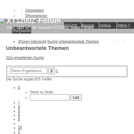
Anmelden
Registrieren
XT1200Z-Forum
XT1200Z-Wiki
Kilometerstatistik
Unbeantwortete Themen
Aktive Themen
Alles rund um die Yamaha XT1200Z Super Ténéré
FAQ
Suche
Foren-Übersicht
Suche
Unbeantwortete Themen
Unbeantwortete Themen
Zur erweiterten Suche
Erweiterte
Suche
Suche
Die Suche ergab 655 Treffer
Seite
1
Gehe zu Seite:
von
27
1
2
3
4
5
…
27
Nächste