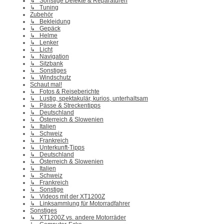
↳ Sonstige Defekte & Reparaturen
↳ Tuning
Zubehör
↳ Bekleidung
↳ Gepäck
↳ Helme
↳ Lenker
↳ Licht
↳ Navigation
↳ Sitzbank
↳ Sonstiges
↳ Windschutz
Schaut mal!
↳ Fotos & Reiseberichte
↳ Lustig, spektakulär, kurios, unterhaltsam
↳ Pässe & Streckentipps
↳ Deutschland
↳ Österreich & Slowenien
↳ Italien
↳ Schweiz
↳ Frankreich
↳ Unterkunft-Tipps
↳ Deutschland
↳ Österreich & Slowenien
↳ Italien
↳ Schweiz
↳ Frankreich
↳ Sonstige
↳ Videos mit der XT1200Z
↳ Linksammlung für Motorradfahrer
Sonstiges
↳ XT1200Z vs. andere Motorräder