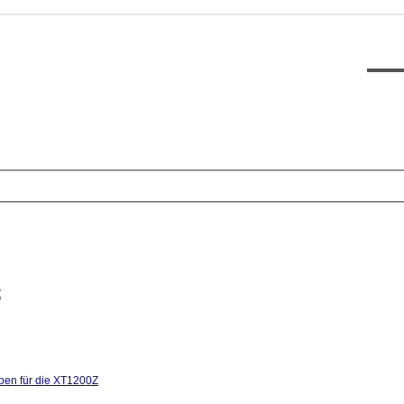
XT12
Z
ben für die XT1200Z