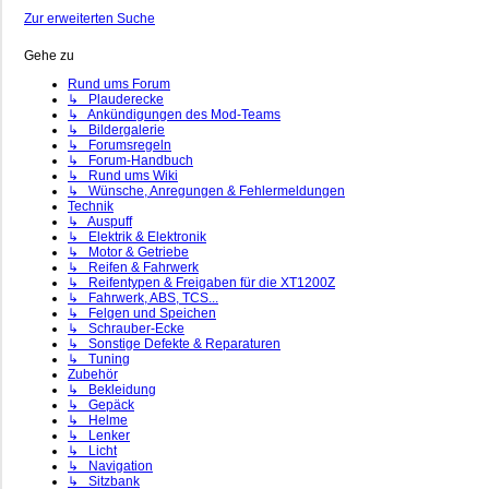
Zur erweiterten Suche
Gehe zu
Rund ums Forum
↳ Plauderecke
↳ Ankündigungen des Mod-Teams
↳ Bildergalerie
↳ Forumsregeln
↳ Forum-Handbuch
↳ Rund ums Wiki
↳ Wünsche, Anregungen & Fehlermeldungen
Technik
↳ Auspuff
↳ Elektrik & Elektronik
↳ Motor & Getriebe
↳ Reifen & Fahrwerk
↳ Reifentypen & Freigaben für die XT1200Z
↳ Fahrwerk, ABS, TCS...
↳ Felgen und Speichen
↳ Schrauber-Ecke
↳ Sonstige Defekte & Reparaturen
↳ Tuning
Zubehör
↳ Bekleidung
↳ Gepäck
↳ Helme
↳ Lenker
↳ Licht
↳ Navigation
↳ Sitzbank