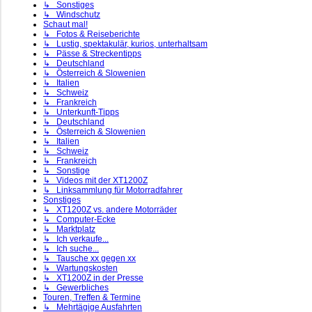
↳ Sonstiges
↳ Windschutz
Schaut mal!
↳ Fotos & Reiseberichte
↳ Lustig, spektakulär, kurios, unterhaltsam
↳ Pässe & Streckentipps
↳ Deutschland
↳ Österreich & Slowenien
↳ Italien
↳ Schweiz
↳ Frankreich
↳ Unterkunft-Tipps
↳ Deutschland
↳ Österreich & Slowenien
↳ Italien
↳ Schweiz
↳ Frankreich
↳ Sonstige
↳ Videos mit der XT1200Z
↳ Linksammlung für Motorradfahrer
Sonstiges
↳ XT1200Z vs. andere Motorräder
↳ Computer-Ecke
↳ Marktplatz
↳ Ich verkaufe...
↳ Ich suche...
↳ Tausche xx gegen xx
↳ Wartungskosten
↳ XT1200Z in der Presse
↳ Gewerbliches
Touren, Treffen & Termine
↳ Mehrtägige Ausfahrten