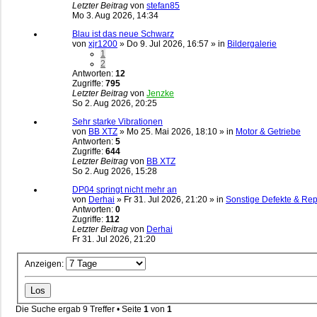
Letzter Beitrag
von
stefan85
Mo 3. Aug 2026, 14:34
Blau ist das neue Schwarz
von
xjr1200
»
Do 9. Jul 2026, 16:57
» in
Bildergalerie
1
2
Antworten:
12
Zugriffe:
795
Letzter Beitrag
von
Jenzke
So 2. Aug 2026, 20:25
Sehr starke Vibrationen
von
BB XTZ
»
Mo 25. Mai 2026, 18:10
» in
Motor & Getriebe
Antworten:
5
Zugriffe:
644
Letzter Beitrag
von
BB XTZ
So 2. Aug 2026, 15:28
DP04 springt nicht mehr an
von
Derhai
»
Fr 31. Jul 2026, 21:20
» in
Sonstige Defekte & Re
Antworten:
0
Zugriffe:
112
Letzter Beitrag
von
Derhai
Fr 31. Jul 2026, 21:20
Anzeigen:
Die Suche ergab 9 Treffer • Seite
1
von
1