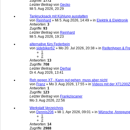
Zugriffe:
1772
Letzter Beitrag
von
Gecko
Mi 5. Aug 2026, 20:29
Tankrucksack mit Kühlung ausstatten
von
Reinhard
»
Mi 5. Aug 2026, 14:49
» in
Elektrik & Elektronik
Antworten:
3
Zugriffe:
93
Letzter Beitrag
von
Reinhard
Mi 5. Aug 2026, 19:23
alternative fürs Federbein
von
sidebiker62
»
Mo 20. Jul 2026, 20:38
» in
Reifentypen & Fr
1
2
Antworten:
13
Zugriffe:
708
Letzter Beitrag
von
Derhai
Di 4. Aug 2026, 13:41
Reh gegen XT - Kann gut gehen, muss aber nicht
von
Franz
»
Mo 3. Aug 2026, 17:55
» in
Videos mit der XT1200Z
Antworten:
1
Zugriffe:
123
Letzter Beitrag
von
Frankziscaner
Mo 3. Aug 2026, 22:56
Werkstatt Verzeichnis
von
Dennis206
»
Mi 1. Apr 2026, 09:01
» in
Wünsche, Anregung
1
2
Antworten:
14
Zugriffe:
2988