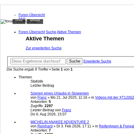
XT1200Z-Forum
Foren-Übersicht
FAQ
Suche
FAQ
Suche
Alles rund um die Yamaha XT1200Z Super Ténéré
Unbeantwortete Themen
Aktive Themen
Foren-Übersicht
Suche
Aktive Themen
Aktive Themen
Anmelden
Zur erweiterten Suche
Registrieren
Suche
Erweiterte Suche
Die Suche ergab 9 Treffer • Seite
1
von
1
Themen
Statistik
Letzter Beitrag
Szenen eines Urlaubs in Slowenien
von
Franz
»
Mo 21. Jul 2025, 11:16
» in
Videos mit der XT1200
Antworten:
5
Zugriffe:
2297
Letzter Beitrag
von
Franz
Do 6. Aug 2026, 15:07
MICHELIN ANAKEE ADVENTURE 2
von
Reinhard
»
Di 3. Feb 2026, 17:11
» in
Reifentypen & Freiga
Antworten:
7