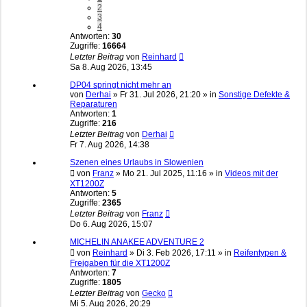
2
3
4
Antworten:
30
Zugriffe:
16664
Letzter Beitrag
von
Reinhard
Sa 8. Aug 2026, 13:45
DP04 springt nicht mehr an
von
Derhai
»
Fr 31. Jul 2026, 21:20
» in
Sonstige Defekte &
Reparaturen
Antworten:
1
Zugriffe:
216
Letzter Beitrag
von
Derhai
Fr 7. Aug 2026, 14:38
Szenen eines Urlaubs in Slowenien
von
Franz
»
Mo 21. Jul 2025, 11:16
» in
Videos mit der
XT1200Z
Antworten:
5
Zugriffe:
2365
Letzter Beitrag
von
Franz
Do 6. Aug 2026, 15:07
MICHELIN ANAKEE ADVENTURE 2
von
Reinhard
»
Di 3. Feb 2026, 17:11
» in
Reifentypen &
Freigaben für die XT1200Z
Antworten:
7
Zugriffe:
1805
Letzter Beitrag
von
Gecko
Mi 5. Aug 2026, 20:29