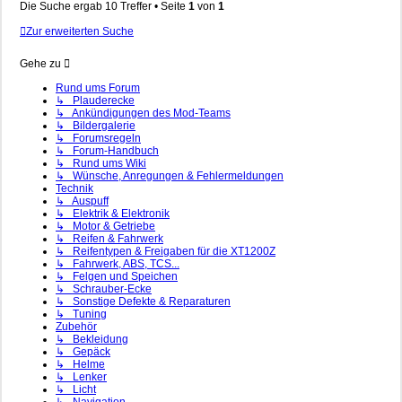
Die Suche ergab 10 Treffer • Seite
1
von
1
Zur erweiterten Suche
Gehe zu
Rund ums Forum
↳ Plauderecke
↳ Ankündigungen des Mod-Teams
↳ Bildergalerie
↳ Forumsregeln
↳ Forum-Handbuch
↳ Rund ums Wiki
↳ Wünsche, Anregungen & Fehlermeldungen
Technik
↳ Auspuff
↳ Elektrik & Elektronik
↳ Motor & Getriebe
↳ Reifen & Fahrwerk
↳ Reifentypen & Freigaben für die XT1200Z
↳ Fahrwerk, ABS, TCS...
↳ Felgen und Speichen
↳ Schrauber-Ecke
↳ Sonstige Defekte & Reparaturen
↳ Tuning
Zubehör
↳ Bekleidung
↳ Gepäck
↳ Helme
↳ Lenker
↳ Licht