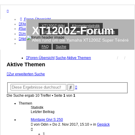
Foren-Übersicht
FAQ
XT1200Z-Wiki
Kilometerstatistik
XT1200Z-Forum
Suche
Unbeantwortete Themen
Aktive Themen
Unbeantwortete Themen
Aktive Themen
Alles rund um die Yamaha XT1200Z Super Ténéré
FAQ
Suche
Anmelden
Registrieren
Foren-Übersicht
Suche
Aktive Themen
Aktive Themen
Zur erweiterten Suche
Erweiterte
Suche
Suche
Die Suche ergab 10 Treffer • Seite
1
von
1
Themen
Statistik
Letzter Beitrag
Montage Givi S 250
von
Odin
»
Do 2. Nov 2017, 15:10
» in
Gepäck
1