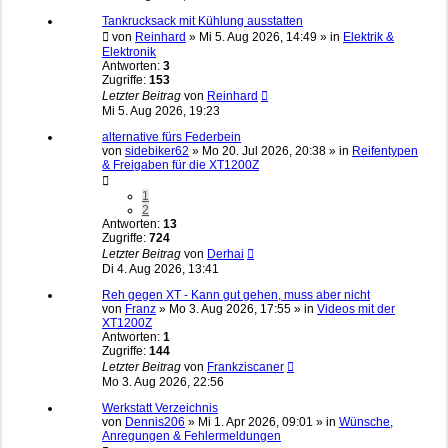
Tankrucksack mit Kühlung ausstatten
von
Reinhard
»
Mi 5. Aug 2026, 14:49
» in
Elektrik &
Elektronik
Antworten:
3
Zugriffe:
153
Letzter Beitrag
von
Reinhard
Mi 5. Aug 2026, 19:23
alternative fürs Federbein
von
sidebiker62
»
Mo 20. Jul 2026, 20:38
» in
Reifentypen
& Freigaben für die XT1200Z
1
2
Antworten:
13
Zugriffe:
724
Letzter Beitrag
von
Derhai
Di 4. Aug 2026, 13:41
Reh gegen XT - Kann gut gehen, muss aber nicht
von
Franz
»
Mo 3. Aug 2026, 17:55
» in
Videos mit der
XT1200Z
Antworten:
1
Zugriffe:
144
Letzter Beitrag
von
Frankziscaner
Mo 3. Aug 2026, 22:56
Werkstatt Verzeichnis
von
Dennis206
»
Mi 1. Apr 2026, 09:01
» in
Wünsche,
Anregungen & Fehlermeldungen