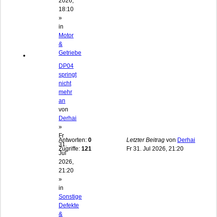
2026,
18:10
»
in
Motor
&
Getriebe
DP04
springt
nicht
mehr
an
von
Derhai
»
Fr
Antworten:
0
Letzter Beitrag
von
Derhai
31.
Zugriffe:
121
Fr 31. Jul 2026, 21:20
Jul
2026,
21:20
»
in
Sonstige
Defekte
&