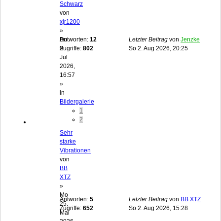
Schwarz
von
xjr1200
»
Do
Antworten:
12
Letzter Beitrag
von
Jenzke
9.
Zugriffe:
802
So 2. Aug 2026, 20:25
Jul
2026,
16:57
»
in
Bildergalerie
1
2
Sehr
starke
Vibrationen
von
BB
XTZ
»
Mo
Antworten:
5
Letzter Beitrag
von
BB XTZ
25.
Zugriffe:
652
So 2. Aug 2026, 15:28
Mai