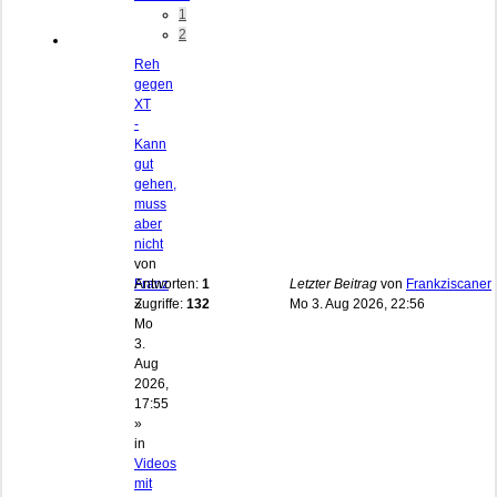
1
2
Reh
gegen
XT
-
Kann
gut
gehen,
muss
aber
nicht
von
Franz
Antworten:
1
Letzter Beitrag
von
Frankziscaner
»
Zugriffe:
132
Mo 3. Aug 2026, 22:56
Mo
3.
Aug
2026,
17:55
»
in
Videos
mit