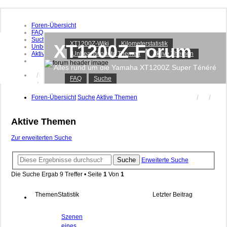
Foren-Übersicht
FAQ
Suche
XT1200Z-Wiki
Kilometerstatistik
XT1200Z-Forum
Unbeantwortete Themen
Aktive Themen
Unbeantwortete Themen
Aktive Themen
Alles rund um die Yamaha XT1200Z Super Ténéré
Anmelden
FAQ
Suche
Registrieren
Foren-Übersicht
Suche
Aktive Themen
Aktive Themen
Zur erweiterten Suche
Suche
Erweiterte Suche
Die Suche Ergab 9 Treffer • Seite
1
Von
1
Themen
Statistik
Letzter Beitrag
Szenen
eines