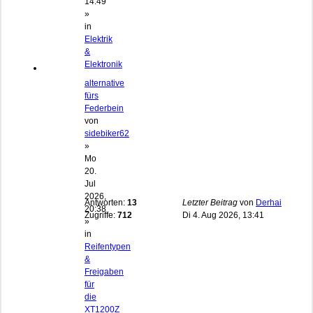
14:49
»
in
Elektrik
&
Elektronik
alternative
fürs
Federbein
von
sidebiker62
»
Mo
20.
Jul
2026,
Antworten:
13
Letzter Beitrag
von
Derhai
20:38
Zugriffe:
712
Di 4. Aug 2026, 13:41
»
in
Reifentypen
&
Freigaben
für
die
XT1200Z