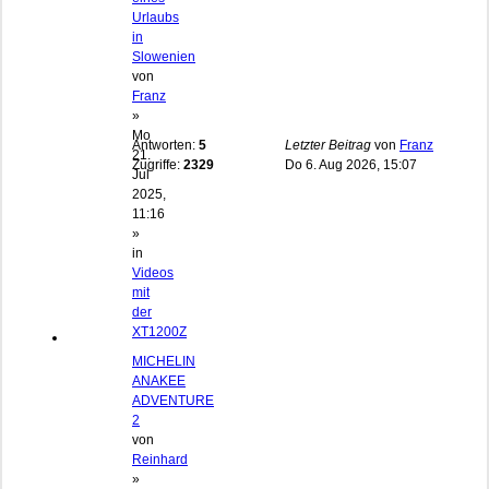
Urlaubs
in
Slowenien
von
Franz
»
Mo
Antworten:
5
Letzter Beitrag
von
Franz
21.
Zugriffe:
2329
Do 6. Aug 2026, 15:07
Jul
2025,
11:16
»
in
Videos
mit
der
XT1200Z
MICHELIN
ANAKEE
ADVENTURE
2
von
Reinhard
»