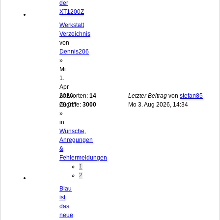
der
XT1200Z
Werkstatt
Verzeichnis
von
Dennis206
»
Mi
1.
Apr
2026,
Antworten:
14
Letzter Beitrag
von
stefan85
09:01
Zugriffe:
3000
Mo 3. Aug 2026, 14:34
»
in
Wünsche,
Anregungen
&
Fehlermeldungen
1
2
Blau
ist
das
neue