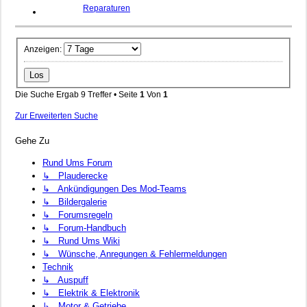
Reparaturen
Anzeigen:
Die Suche Ergab 9 Treffer • Seite
1
Von
1
Zur Erweiterten Suche
Gehe Zu
Rund Ums Forum
↳ Plauderecke
↳ Ankündigungen Des Mod-Teams
↳ Bildergalerie
↳ Forumsregeln
↳ Forum-Handbuch
↳ Rund Ums Wiki
↳ Wünsche, Anregungen & Fehlermeldungen
Technik
↳ Auspuff
↳ Elektrik & Elektronik
↳ Motor & Getriebe