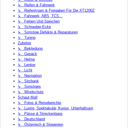
↳ Reifen & Fahrwerk
↳ Reifentypen & Freigaben Für Die XT1200Z
↳ Fahrwerk, ABS, TCS...
↳ Felgen Und Speichen
↳ Schrauber-Ecke
↳ Sonstige Defekte & Reparaturen
↳ Tuning
Zubehör
↳ Bekleidung
↳ Gepäck
↳ Helme
↳ Lenker
↳ Licht
↳ Navigation
↳ Sitzbank
↳ Sonstiges
↳ Windschutz
Schaut Mal!
↳ Fotos & Reiseberichte
↳ Lustig, Spektakulär, Kurios, Unterhaltsam
↳ Pässe & Streckentipps
↳ Deutschland
↳ Österreich & Slowenien