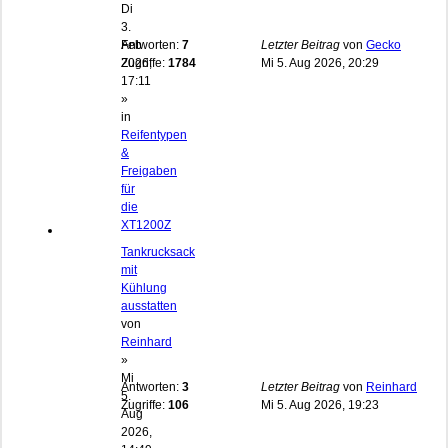
Di
3.
Feb
Antworten:
7
Letzter Beitrag
von
Gecko
2026,
Zugriffe:
1784
Mi 5. Aug 2026, 20:29
17:11
»
in
Reifentypen
&
Freigaben
für
die
XT1200Z
Tankrucksack
mit
Kühlung
ausstatten
von
Reinhard
»
Mi
Antworten:
3
Letzter Beitrag
von
Reinhard
5.
Zugriffe:
106
Mi 5. Aug 2026, 19:23
Aug
2026,