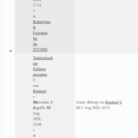
17:11
»
in
Reifentypen
&
Freigaben
für
die
XT1200Z
Tankrucksack
mit
Kühlung
ausstatten
von
Reinhard
»
Mi
Antworten:
3
Letzter Beitrag
von
Reinhard
5.
Zugriffe:
94
Mi 5. Aug 2026, 19:23
Aug
2026,
14:49
»
in