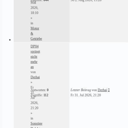
Zugriffe:
644
So 2. Aug 2026, 15:28
Mai
2026,
18:10
»
in
Motor
&
Getriebe
DP04
springt
nicht
mehr
an
von
Derhai
»
Fr
Antworten:
0
Letzter Beitrag
von
Derhai
31.
Zugriffe:
112
Fr 31. Jul 2026, 21:20
Jul
2026,
21:20
»
in
Sonstige