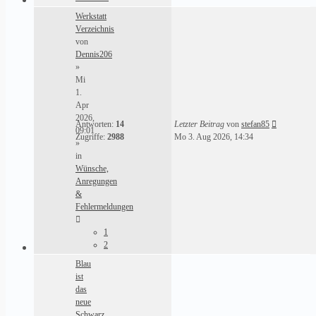
Werkstatt
Verzeichnis
von
Dennis206
»
Mi
1.
Apr
2026,
Antworten:
14
Letzter Beitrag
von
stefan85
09:01
Zugriffe:
2988
Mo 3. Aug 2026, 14:34
»
in
Wünsche,
Anregungen
&
Fehlermeldungen
1
2
Blau
ist
das
neue
Schwarz