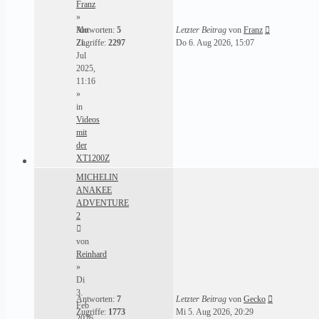
Franz
»
Mo
Antworten:
5
Letzter Beitrag
von
Franz
21.
Zugriffe:
2297
Do 6. Aug 2026, 15:07
Jul
2025,
11:16
»
in
Videos
mit
der
XT1200Z
MICHELIN
ANAKEE
ADVENTURE
2
von
Reinhard
»
Di
3.
Antworten:
7
Letzter Beitrag
von
Gecko
Feb
Zugriffe:
1773
Mi 5. Aug 2026, 20:29
2026,