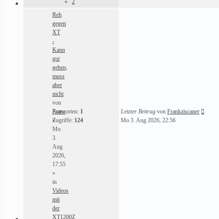
2
Reh
gegen
XT
-
Kann
gut
gehen,
muss
aber
nicht
von
Franz
Antworten:
1
Letzter Beitrag
von
Frankziscaner
»
Zugriffe:
124
Mo 3. Aug 2026, 22:56
Mo
3.
Aug
2026,
17:55
»
in
Videos
mit
der
XT1200Z