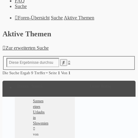
FAQ
Suche
Foren-Übersicht
Suche
Aktive Themen
Aktive Themen
Zur erweiterten Suche
Erweiterte
Suche
Suche
Die Suche Ergab 9 Treffer • Seite
1
Von
1
Themen
Statistik
Letzter Beitrag
Szenen
eines
Urlaubs
in
Slowenien
von