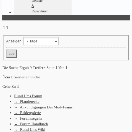
Defekte
&
Reparaturen
Anzeigen:
Die Suche Ergab 9 Treffer • Seite
1
Von
1
Zur Erweiterten Suche
Gehe Zu
Rund Ums Forum
↳ Plauderecke
↳ Ankündigungen Des Mod-Teams
↳ Bildergalerie
↳ Forumsregeln
↳ Forum-Handbuch
↳ Rund Ums Wiki