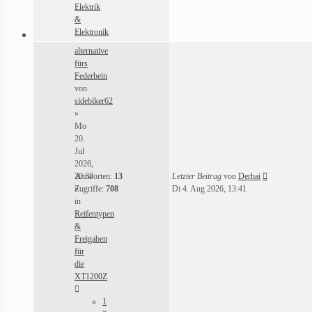
Elektrik
&
Elektronik
alternative
fürs
Federbein
von
sidebiker62
»
Mo
20.
Jul
2026,
20:38
Antworten:
13
Letzter Beitrag
von
Derhai
»
Zugriffe:
708
Di 4. Aug 2026, 13:41
in
Reifentypen
&
Freigaben
für
die
XT1200Z
1