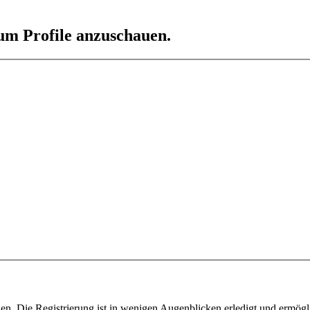
 um Profile anzuschauen.
n. Die Registrierung ist in wenigen Augenblicken erledigt und ermögli