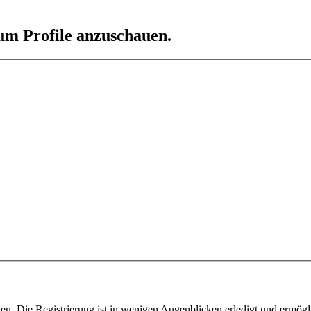
 um Profile anzuschauen.
n. Die Registrierung ist in wenigen Augenblicken erledigt und ermögli