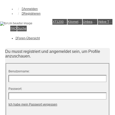
Anmelden
Registrieren
XT1200Z-Forum
XT1200Z-Wiki
Kilometerstatistik
Unbeantwortete Themen
Aktive Themen
Alles rund um die Yamaha XT1200Z Super Ténéré
FAQ
Suche
Foren-Übersicht
Du musst registriert und angemeldet sein, um Profile
anzuschauen.
Benutzername:
Passwort:
Ich habe mein Passwort vergessen