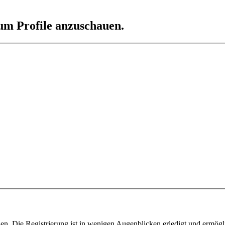
 um Profile anzuschauen.
n. Die Registrierung ist in wenigen Augenblicken erledigt und ermögli