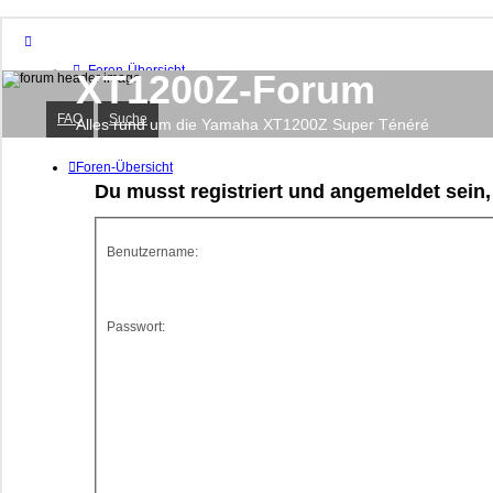
Foren-Übersicht
XT1200Z-Forum
FAQ
Suche
FAQ
Suche
Unbeantwortete Themen
Alles rund um die Yamaha XT1200Z Super Ténéré
Aktive Themen
Foren-Übersicht
Du musst registriert und angemeldet sein
Anmelden
Registrieren
Benutzername:
Passwort: