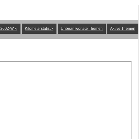
200Z-Wiki
Kilometerstatistik
Unbeantwortete Themen
Aktive Themen