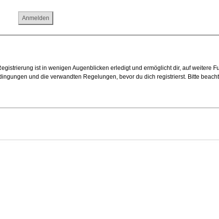
gistrierung ist in wenigen Augenblicken erledigt und ermöglicht dir, auf weitere F
ngungen und die verwandten Regelungen, bevor du dich registrierst. Bitte beach