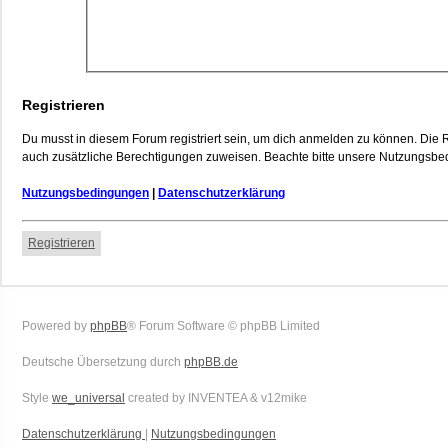
Registrieren
Du musst in diesem Forum registriert sein, um dich anmelden zu können. Die Re
auch zusätzliche Berechtigungen zuweisen. Beachte bitte unsere Nutzungsbedi
Nutzungsbedingungen
|
Datenschutzerklärung
Registrieren
Powered by
phpBB
® Forum Software © phpBB Limited
Deutsche Übersetzung durch
phpBB.de
Style
we_universal
created by INVENTEA & v12mike
Datenschutzerklärung
|
Nutzungsbedingungen