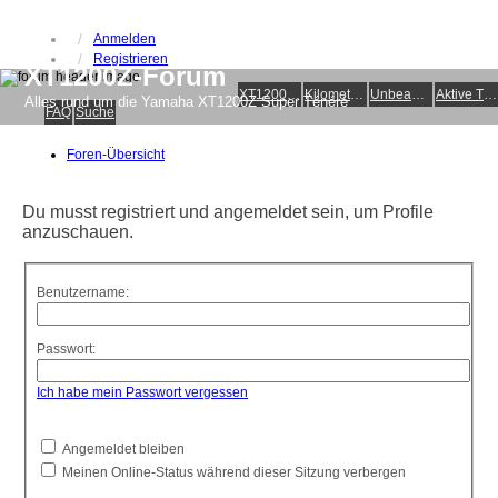
Anmelden
Registrieren
XT1200Z-Forum
XT1200Z-Wiki
Kilometerstatistik
Unbeantwortete Themen
Aktive Themen
Alles rund um die Yamaha XT1200Z Super Ténéré
FAQ
Suche
Foren-Übersicht
Du musst registriert und angemeldet sein, um Profile
anzuschauen.
Benutzername:
Passwort:
Ich habe mein Passwort vergessen
Angemeldet bleiben
Meinen Online-Status während dieser Sitzung verbergen