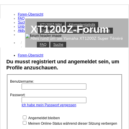
Foren-Übersicht
FAQ
Suche
XT1200Z-Wiki
Kilometerstatistik
XT1200Z-Forum
Unbeantwortete Themen
Aktive Themen
Unbeantwortete Themen
Aktive Themen
Alles rund um die Yamaha XT1200Z Super Ténéré
Anmelden
FAQ
Suche
Registrieren
Foren-Übersicht
Du musst registriert und angemeldet sein, um
Profile anzuschauen.
Benutzername:
Passwort:
Ich habe mein Passwort vergessen
Angemeldet bleiben
Meinen Online-Status während dieser Sitzung verbergen