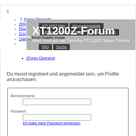
Foren-Übersicht
FAQ
XT1200Z-Wiki
Kilometerstatistik
XT1200Z-Forum
Suche
Unbeantwortete Themen
Aktive Themen
Unbeantwortete Themen
Aktive Themen
Alles rund um die Yamaha XT1200Z Super Ténéré
FAQ
Suche
Anmelden
Registrieren
Foren-Übersicht
Du musst registriert und angemeldet sein, um Profile
anzuschauen.
Benutzername:
Passwort:
Ich habe mein Passwort vergessen