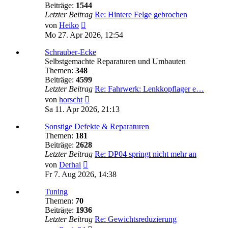
Beiträge:
1544
Letzter Beitrag
Re: Hintere Felge gebrochen
Neuester
von
Heiko
Beitrag
Mo 27. Apr 2026, 12:54
Schrauber-Ecke
Selbstgemachte Reparaturen und Umbauten
Themen:
348
Beiträge:
4599
Letzter Beitrag
Re: Fahrwerk: Lenkkopflager e…
Neuester
von
horscht
Beitrag
Sa 11. Apr 2026, 21:13
Sonstige Defekte & Reparaturen
Themen:
181
Beiträge:
2628
Letzter Beitrag
Re: DP04 springt nicht mehr an
Neuester
von
Derhai
Beitrag
Fr 7. Aug 2026, 14:38
Tuning
Themen:
70
Beiträge:
1936
Letzter Beitrag
Re: Gewichtsreduzierung
Neuester