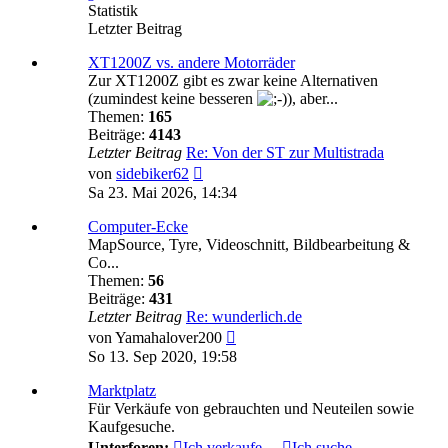
Statistik
Letzter Beitrag
XT1200Z vs. andere Motorräder
Zur XT1200Z gibt es zwar keine Alternativen
(zumindest keine besseren
), aber...
Themen:
165
Beiträge:
4143
Letzter Beitrag
Re: Von der ST zur Multistrada
Neuester
von
sidebiker62
Beitrag
Sa 23. Mai 2026, 14:34
Computer-Ecke
MapSource, Tyre, Videoschnitt, Bildbearbeitung &
Co...
Themen:
56
Beiträge:
431
Letzter Beitrag
Re: wunderlich.de
Neuester
von
Yamahalover200
Beitrag
So 13. Sep 2020, 19:58
Marktplatz
Für Verkäufe von gebrauchten und Neuteilen sowie
Kaufgesuche.
Unterforen:
Ich verkaufe...
,
Ich suche...