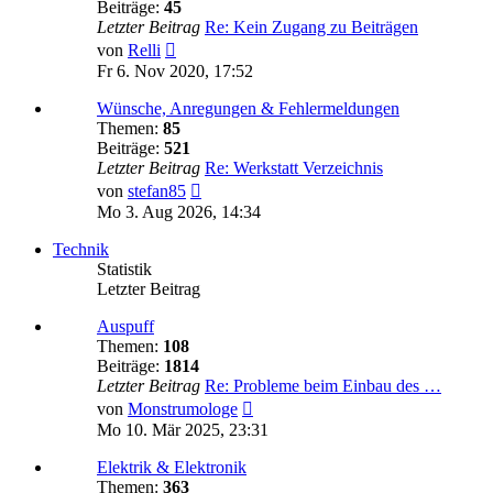
Beiträge:
45
Letzter Beitrag
Re: Kein Zugang zu Beiträgen
Neuester
von
Relli
Beitrag
Fr 6. Nov 2020, 17:52
Wünsche, Anregungen & Fehlermeldungen
Themen:
85
Beiträge:
521
Letzter Beitrag
Re: Werkstatt Verzeichnis
Neuester
von
stefan85
Beitrag
Mo 3. Aug 2026, 14:34
Technik
Statistik
Letzter Beitrag
Auspuff
Themen:
108
Beiträge:
1814
Letzter Beitrag
Re: Probleme beim Einbau des …
Neuester
von
Monstrumologe
Beitrag
Mo 10. Mär 2025, 23:31
Elektrik & Elektronik
Themen:
363