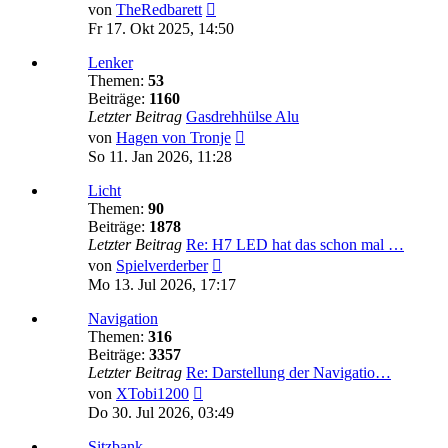
Neuester
von
TheRedbarett
Beitrag
Fr 17. Okt 2025, 14:50
Lenker
Themen:
53
Beiträge:
1160
Letzter Beitrag
Gasdrehhülse Alu
Neuester
von
Hagen von Tronje
Beitrag
So 11. Jan 2026, 11:28
Licht
Themen:
90
Beiträge:
1878
Letzter Beitrag
Re: H7 LED hat das schon mal …
Neuester
von
Spielverderber
Beitrag
Mo 13. Jul 2026, 17:17
Navigation
Themen:
316
Beiträge:
3357
Letzter Beitrag
Re: Darstellung der Navigatio…
Neuester
von
XTobi1200
Beitrag
Do 30. Jul 2026, 03:49
Sitzbank