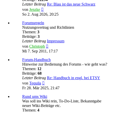
Letzter Beitrag
Re: Blau ist das neue Schwarz
Neuester
von
Jenzke
Beitrag
So 2. Aug 2026, 20:25
Forumsregeln
Nutzungsvertrag und Richtlinien
Themen:
3
Beiträge:
3
Letzter Beitrag
Impressum
Neuester
von
Christoph
Beitrag
Mi 7. Sep 2011, 17:17
Forum-Handbuch
Hinweise zur Bedienung des Forums - wie geht was?
Themen:
12
Beiträge:
68
Letzter Beitrag
Re: Handbuch in engl. bei ETSY
Neuester
von
Tequila
Beitrag
Fr 28. Mär 2025, 21:47
Rund ums Wiki
Was soll ins Wiki rein, To-Do-Liste, Bekanntgabe
neuer Wiki-Beiträge etc.
Themen:
4