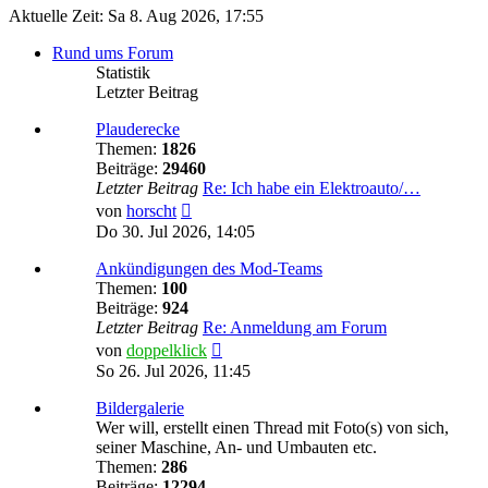
Aktuelle Zeit: Sa 8. Aug 2026, 17:55
Rund ums Forum
Statistik
Letzter Beitrag
Plauderecke
Themen:
1826
Beiträge:
29460
Letzter Beitrag
Re: Ich habe ein Elektroauto/…
Neuester
von
horscht
Beitrag
Do 30. Jul 2026, 14:05
Ankündigungen des Mod-Teams
Themen:
100
Beiträge:
924
Letzter Beitrag
Re: Anmeldung am Forum
Neuester
von
doppelklick
Beitrag
So 26. Jul 2026, 11:45
Bildergalerie
Wer will, erstellt einen Thread mit Foto(s) von sich,
seiner Maschine, An- und Umbauten etc.
Themen:
286
Beiträge:
12294