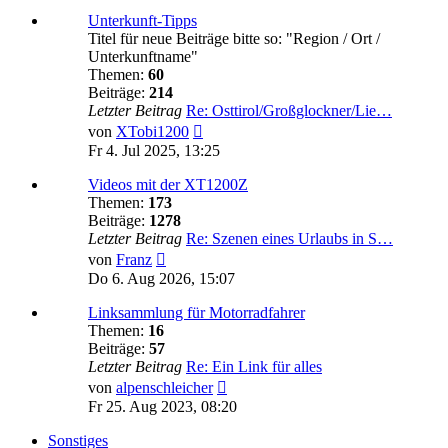
Unterkunft-Tipps
Titel für neue Beiträge bitte so: "Region / Ort /
Unterkunftname"
Themen:
60
Beiträge:
214
Letzter Beitrag
Re: Osttirol/Großglockner/Lie…
Neuester
von
XTobi1200
Beitrag
Fr 4. Jul 2025, 13:25
Videos mit der XT1200Z
Themen:
173
Beiträge:
1278
Letzter Beitrag
Re: Szenen eines Urlaubs in S…
Neuester
von
Franz
Beitrag
Do 6. Aug 2026, 15:07
Linksammlung für Motorradfahrer
Themen:
16
Beiträge:
57
Letzter Beitrag
Re: Ein Link für alles
Neuester
von
alpenschleicher
Beitrag
Fr 25. Aug 2023, 08:20
Sonstiges