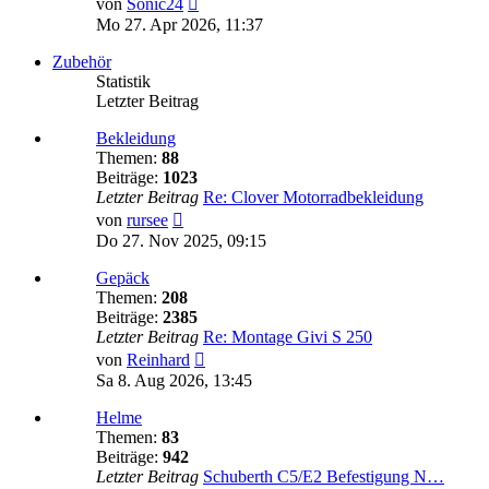
von
Sonic24
Beitrag
Mo 27. Apr 2026, 11:37
Zubehör
Statistik
Letzter Beitrag
Bekleidung
Themen:
88
Beiträge:
1023
Letzter Beitrag
Re: Clover Motorradbekleidung
Neuester
von
rursee
Beitrag
Do 27. Nov 2025, 09:15
Gepäck
Themen:
208
Beiträge:
2385
Letzter Beitrag
Re: Montage Givi S 250
Neuester
von
Reinhard
Beitrag
Sa 8. Aug 2026, 13:45
Helme
Themen:
83
Beiträge:
942
Letzter Beitrag
Schuberth C5/E2 Befestigung N…