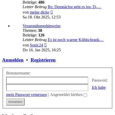
Beiträge:
486
Letzter Beitrag
Re: Demnächst geht es los: D-…
Neuester
von
meine dicke
Beitrag
Sa 18. Okt 2025, 12:53
Veranstaltungshinweise
Themen:
38
Beiträge:
126
Letzter Beitrag
Es ist noch warme Kühlschrank…
Neuester
von
Sonic24
Beitrag
Do 16. Jan 2025, 16:25
Anmelden
•
Registrieren
Benutzername:
Passwort:
Ich habe
mein Passwort vergessen
|
Angemeldet bleiben