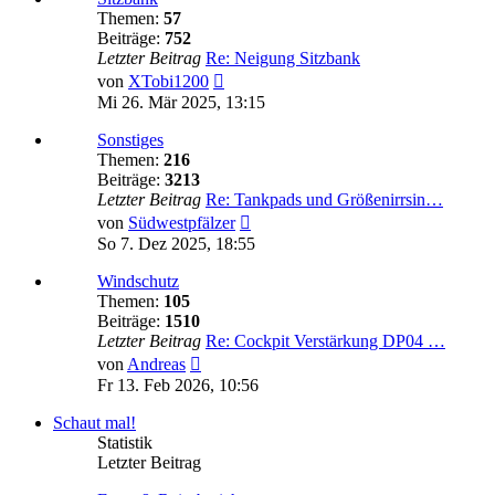
Themen:
57
Beiträge:
752
Letzter Beitrag
Re: Neigung Sitzbank
Neuester
von
XTobi1200
Beitrag
Mi 26. Mär 2025, 13:15
Sonstiges
Themen:
216
Beiträge:
3213
Letzter Beitrag
Re: Tankpads und Größenirrsin…
Neuester
von
Südwestpfälzer
Beitrag
So 7. Dez 2025, 18:55
Windschutz
Themen:
105
Beiträge:
1510
Letzter Beitrag
Re: Cockpit Verstärkung DP04 …
Neuester
von
Andreas
Beitrag
Fr 13. Feb 2026, 10:56
Schaut mal!
Statistik
Letzter Beitrag