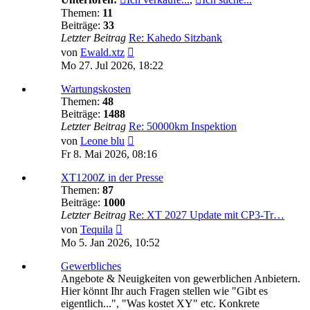
Themen:
11
Beiträge:
33
Letzter Beitrag
Re: Kahedo Sitzbank
Neuester
von
Ewald.xtz
Beitrag
Mo 27. Jul 2026, 18:22
Wartungskosten
Themen:
48
Beiträge:
1488
Letzter Beitrag
Re: 50000km Inspektion
Neuester
von
Leone blu
Beitrag
Fr 8. Mai 2026, 08:16
XT1200Z in der Presse
Themen:
87
Beiträge:
1000
Letzter Beitrag
Re: XT 2027 Update mit CP3-Tr…
Neuester
von
Tequila
Beitrag
Mo 5. Jan 2026, 10:52
Gewerbliches
Angebote & Neuigkeiten von gewerblichen Anbietern.
Hier könnt Ihr auch Fragen stellen wie "Gibt es
eigentlich...", "Was kostet XY" etc. Konkrete