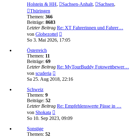
Holstein & HH
,
Sachsen-Anhalt
,
Sachsen
,
Thüringen
Themen:
366
Beiträge:
8683
Letzter Beitrag
Re: XT Fahrerinnen und Fahrer…
Neuester
von
Globezottel
Beitrag
So 3. Mai 2026, 17:05
Österreich
Themen:
11
Beiträge:
69
Letzter Beitrag
Re: MyTourBuddy Fotowettbewer…
Neuester
von
scuderia
Beitrag
Sa 25. Aug 2018, 22:16
Schweiz
Themen:
9
Beiträge:
52
Letzter Beitrag
Re: Empfehlenswerte Pässe in …
Neuester
von
Shokata
Beitrag
So 10. Sep 2023, 09:09
Sonstige
Themen:
52