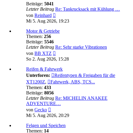
Beiträge:
5041
Letzter Beitrag
Re: Tankrucksack mit Kühlung …
Neuester
von
Reinhard
Beitrag
Mi 5. Aug 2026, 19:23
Motor & Getriebe
Themen:
256
Beiträge:
5546
Letzter Beitrag
Re: Sehr starke Vibrationen
Neuester
von
BB XTZ
Beitrag
So 2. Aug 2026, 15:28
Reifen & Fahrwerk
Unterforen:
Reifentypen & Freigaben für die
XT1200Z
,
Fahrwerk, ABS, TCS...
Themen:
433
Beiträge:
8056
Letzter Beitrag
Re: MICHELIN ANAKEE
ADVENTURE…
Neuester
von
Gecko
Beitrag
Mi 5. Aug 2026, 20:29
Felgen und Speichen
Themen:
14