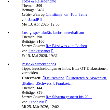
Fotos & Reiseberichte
Themen:
300
Beiträge:
3482
Letzter Beitrag
Christianja_on_Tour Teil 2
Neuester
von
JarodP
Beitrag
Mo 13. Apr 2026, 12:56
Lustig, spektakulär, kurios, unterhaltsam
Themen:
290
Beiträge:
3166
Letzter Beitrag
Re: Bissl was zum Lachen
Neuester
von
Frankziscaner
Beitrag
Fr 15. Mai 2026, 19:31
Pässe & Streckentipps
Tipps, Beschreibungen & Infos. Bitte OT-Diskussionen
vermeiden.
Unterforen:
Deutschland
,
Österreich & Slowenien
,
Italien
,
Schweiz
,
Frankreich
Themen:
144
Beiträge:
879
Letzter Beitrag
Re: Silvretta gesperrt bis 20…
Neuester
von
Leone blu
Beitrag
Mi 25. Mär 2026, 12:02