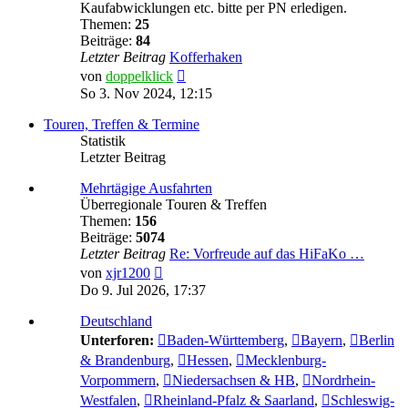
Kaufabwicklungen etc. bitte per PN erledigen.
Themen:
25
Beiträge:
84
Letzter Beitrag
Kofferhaken
Neuester
von
doppelklick
Beitrag
So 3. Nov 2024, 12:15
Touren, Treffen & Termine
Statistik
Letzter Beitrag
Mehrtägige Ausfahrten
Überregionale Touren & Treffen
Themen:
156
Beiträge:
5074
Letzter Beitrag
Re: Vorfreude auf das HiFaKo …
Neuester
von
xjr1200
Beitrag
Do 9. Jul 2026, 17:37
Deutschland
Unterforen:
Baden-Württemberg
,
Bayern
,
Berlin
& Brandenburg
,
Hessen
,
Mecklenburg-
Vorpommern
,
Niedersachsen & HB
,
Nordrhein-
Westfalen
,
Rheinland-Pfalz & Saarland
,
Schleswig-