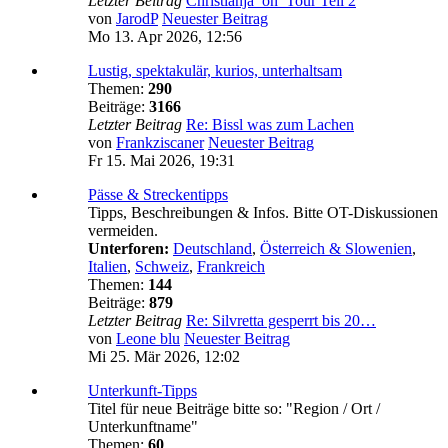
Letzter Beitrag
Christianja_on_Tour Teil 2
von
JarodP
Neuester Beitrag
Mo 13. Apr 2026, 12:56
Lustig, spektakulär, kurios, unterhaltsam
Themen:
290
Beiträge:
3166
Letzter Beitrag
Re: Bissl was zum Lachen
von
Frankziscaner
Neuester Beitrag
Fr 15. Mai 2026, 19:31
Pässe & Streckentipps
Tipps, Beschreibungen & Infos. Bitte OT-Diskussionen
vermeiden.
Unterforen:
Deutschland
,
Österreich & Slowenien
,
Italien
,
Schweiz
,
Frankreich
Themen:
144
Beiträge:
879
Letzter Beitrag
Re: Silvretta gesperrt bis 20…
von
Leone blu
Neuester Beitrag
Mi 25. Mär 2026, 12:02
Unterkunft-Tipps
Titel für neue Beiträge bitte so: "Region / Ort /
Unterkunftname"
Themen:
60