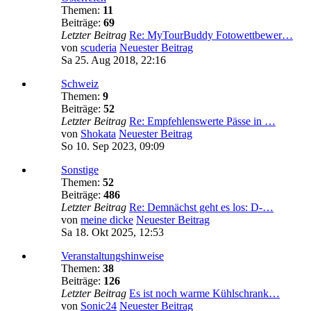
Themen:
11
Beiträge:
69
Letzter Beitrag
Re: MyTourBuddy Fotowettbewer…
von
scuderia
Neuester Beitrag
Sa 25. Aug 2018, 22:16
Schweiz
Themen:
9
Beiträge:
52
Letzter Beitrag
Re: Empfehlenswerte Pässe in …
von
Shokata
Neuester Beitrag
So 10. Sep 2023, 09:09
Sonstige
Themen:
52
Beiträge:
486
Letzter Beitrag
Re: Demnächst geht es los: D-…
von
meine dicke
Neuester Beitrag
Sa 18. Okt 2025, 12:53
Veranstaltungshinweise
Themen:
38
Beiträge:
126
Letzter Beitrag
Es ist noch warme Kühlschrank…
von
Sonic24
Neuester Beitrag