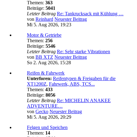
Themen:
363
Beiträge:
5041
Letzter Beitrag
Re: Tankrucksack mit Kühlung …
von
Reinhard
Neuester Beitrag
Mi 5. Aug 2026, 19:23
Motor & Getriebe
Themen:
256
Beiträge:
5546
Letzter Beitrag
Re: Sehr starke Vibrationen
von
BB XTZ
Neuester Beitrag
So 2. Aug 2026, 15:28
Reifen & Fahrwerk
Unterforen:
Reifentypen & Freigaben für die
XT1200Z
,
Fahrwerk, ABS, TCS...
Themen:
433
Beiträge:
8056
Letzter Beitrag
Re: MICHELIN ANAKEE
ADVENTURE…
von
Gecko
Neuester Beitrag
Mi 5. Aug 2026, 20:29
Felgen und Speichen
Themen:
14