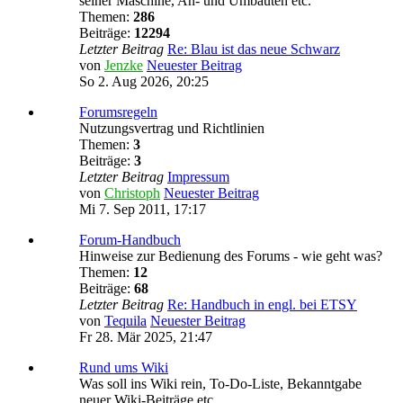
seiner Maschine, An- und Umbauten etc.
Themen:
286
Beiträge:
12294
Letzter Beitrag
Re: Blau ist das neue Schwarz
von
Jenzke
Neuester Beitrag
So 2. Aug 2026, 20:25
Forumsregeln
Nutzungsvertrag und Richtlinien
Themen:
3
Beiträge:
3
Letzter Beitrag
Impressum
von
Christoph
Neuester Beitrag
Mi 7. Sep 2011, 17:17
Forum-Handbuch
Hinweise zur Bedienung des Forums - wie geht was?
Themen:
12
Beiträge:
68
Letzter Beitrag
Re: Handbuch in engl. bei ETSY
von
Tequila
Neuester Beitrag
Fr 28. Mär 2025, 21:47
Rund ums Wiki
Was soll ins Wiki rein, To-Do-Liste, Bekanntgabe
neuer Wiki-Beiträge etc.