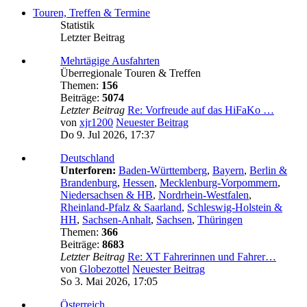
Touren, Treffen & Termine
Statistik
Letzter Beitrag
Mehrtägige Ausfahrten
Überregionale Touren & Treffen
Themen:
156
Beiträge:
5074
Letzter Beitrag
Re: Vorfreude auf das HiFaKo …
von
xjr1200
Neuester Beitrag
Do 9. Jul 2026, 17:37
Deutschland
Unterforen:
Baden-Württemberg
,
Bayern
,
Berlin &
Brandenburg
,
Hessen
,
Mecklenburg-Vorpommern
,
Niedersachsen & HB
,
Nordrhein-Westfalen
,
Rheinland-Pfalz & Saarland
,
Schleswig-Holstein &
HH
,
Sachsen-Anhalt
,
Sachsen
,
Thüringen
Themen:
366
Beiträge:
8683
Letzter Beitrag
Re: XT Fahrerinnen und Fahrer…
von
Globezottel
Neuester Beitrag
So 3. Mai 2026, 17:05
Österreich