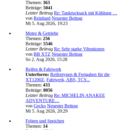
Themen:
363
Beiträge:
5041
Letzter Beitrag
Re: Tankrucksack mit Kühlung …
von
Reinhard
Neuester Beitrag
Mi 5. Aug 2026, 19:23
Motor & Getriebe
Themen:
256
Beiträge:
5546
Letzter Beitrag
Re: Sehr starke Vibrationen
von
BB XTZ
Neuester Beitrag
So 2. Aug 2026, 15:28
Reifen & Fahrwerk
Unterforen:
Reifentypen & Freigaben für die
XT1200Z
,
Fahrwerk, ABS, TCS...
Themen:
433
Beiträge:
8056
Letzter Beitrag
Re: MICHELIN ANAKEE
ADVENTURE…
von
Gecko
Neuester Beitrag
Mi 5. Aug 2026, 20:29
Felgen und Speichen
Themen:
14