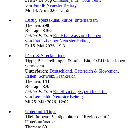
Letzter Beitrag
Christianja_on_Tour Teil 2
von
JarodP
Neuester Beitrag
Mo 13. Apr 2026, 12:56
Lustig, spektakulär, kurios, unterhaltsam
Themen:
290
Beiträge:
3166
Letzter Beitrag
Re: Bissl was zum Lachen
von
Frankziscaner
Neuester Beitrag
Fr 15. Mai 2026, 19:31
Pässe & Streckentipps
Tipps, Beschreibungen & Infos. Bitte OT-Diskussionen
vermeiden.
Unterforen:
Deutschland
,
Österreich & Slowenien
,
Italien
,
Schweiz
,
Frankreich
Themen:
144
Beiträge:
879
Letzter Beitrag
Re: Silvretta gesperrt bis 20…
von
Leone blu
Neuester Beitrag
Mi 25. Mär 2026, 12:02
Unterkunft-Tipps
Titel für neue Beiträge bitte so: "Region / Ort /
Unterkunftname"
Themen:
60