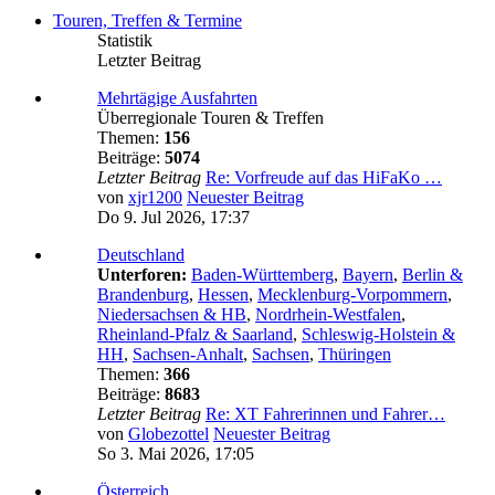
Touren, Treffen & Termine
Statistik
Letzter Beitrag
Mehrtägige Ausfahrten
Überregionale Touren & Treffen
Themen:
156
Beiträge:
5074
Letzter Beitrag
Re: Vorfreude auf das HiFaKo …
von
xjr1200
Neuester Beitrag
Do 9. Jul 2026, 17:37
Deutschland
Unterforen:
Baden-Württemberg
,
Bayern
,
Berlin &
Brandenburg
,
Hessen
,
Mecklenburg-Vorpommern
,
Niedersachsen & HB
,
Nordrhein-Westfalen
,
Rheinland-Pfalz & Saarland
,
Schleswig-Holstein &
HH
,
Sachsen-Anhalt
,
Sachsen
,
Thüringen
Themen:
366
Beiträge:
8683
Letzter Beitrag
Re: XT Fahrerinnen und Fahrer…
von
Globezottel
Neuester Beitrag
So 3. Mai 2026, 17:05
Österreich