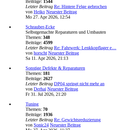
Beiträge:
1544
Letzter Beitrag
Re: Hintere Felge gebrochen
von
Heiko
Neuester Beitrag
Mo 27. Apr 2026, 12:54
Schrauber-Ecke
Selbstgemachte Reparaturen und Umbauten
Themen:
348
Beiträge:
4599
Letzter Beitrag
Re: Fahrwerk: Lenkkopflager e…
von
horscht
Neuester Beitrag
Sa 11. Apr 2026, 21:13
Sonstige Defekte & Reparaturen
Themen:
181
Beiträge:
2627
Letzter Beitrag
DP04 springt nicht mehr an
von
Derhai
Neuester Beitrag
Fr 31. Jul 2026, 21:20
Tuning
Themen:
70
Beiträge:
1936
Letzter Beitrag
Re: Gewichtsreduzierung
von
Sonic24
Neuester Beitrag