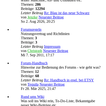
seiner Maschine, An- und Umbauten etc.
Themen:
286
Beiträge:
12294
Letzter Beitrag
Re: Blau ist das neue Schwarz
von
Jenzke
Neuester Beitrag
So 2. Aug 2026, 20:25
Forumsregeln
Nutzungsvertrag und Richtlinien
Themen:
3
Beiträge:
3
Letzter Beitrag
Impressum
von
Christoph
Neuester Beitrag
Mi 7. Sep 2011, 17:17
Forum-Handbuch
Hinweise zur Bedienung des Forums - wie geht was?
Themen:
12
Beiträge:
68
Letzter Beitrag
Re: Handbuch in engl. bei ETSY
von
Tequila
Neuester Beitrag
Fr 28. Mär 2025, 21:47
Rund ums Wiki
Was soll ins Wiki rein, To-Do-Liste, Bekanntgabe
neuer Wiki-Beiträge etc.