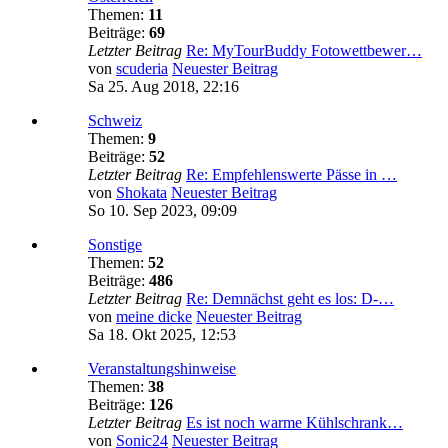
Themen:
11
Beiträge:
69
Letzter Beitrag
Re: MyTourBuddy Fotowettbewer…
von
scuderia
Neuester Beitrag
Sa 25. Aug 2018, 22:16
Schweiz
Themen:
9
Beiträge:
52
Letzter Beitrag
Re: Empfehlenswerte Pässe in …
von
Shokata
Neuester Beitrag
So 10. Sep 2023, 09:09
Sonstige
Themen:
52
Beiträge:
486
Letzter Beitrag
Re: Demnächst geht es los: D-…
von
meine dicke
Neuester Beitrag
Sa 18. Okt 2025, 12:53
Veranstaltungshinweise
Themen:
38
Beiträge:
126
Letzter Beitrag
Es ist noch warme Kühlschrank…
von
Sonic24
Neuester Beitrag