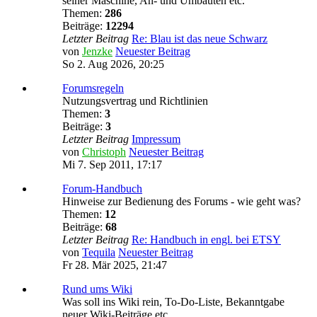
seiner Maschine, An- und Umbauten etc.
Themen:
286
Beiträge:
12294
Letzter Beitrag
Re: Blau ist das neue Schwarz
von
Jenzke
Neuester Beitrag
So 2. Aug 2026, 20:25
Forumsregeln
Nutzungsvertrag und Richtlinien
Themen:
3
Beiträge:
3
Letzter Beitrag
Impressum
von
Christoph
Neuester Beitrag
Mi 7. Sep 2011, 17:17
Forum-Handbuch
Hinweise zur Bedienung des Forums - wie geht was?
Themen:
12
Beiträge:
68
Letzter Beitrag
Re: Handbuch in engl. bei ETSY
von
Tequila
Neuester Beitrag
Fr 28. Mär 2025, 21:47
Rund ums Wiki
Was soll ins Wiki rein, To-Do-Liste, Bekanntgabe
neuer Wiki-Beiträge etc.