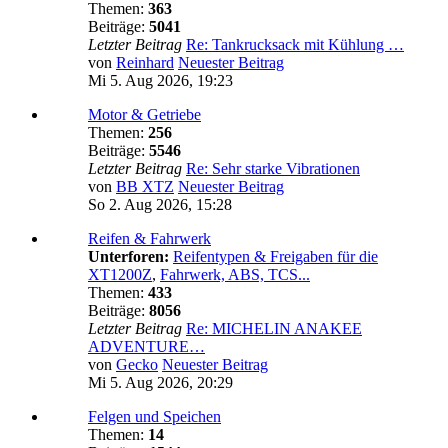
Themen:
363
Beiträge:
5041
Letzter Beitrag
Re: Tankrucksack mit Kühlung …
von
Reinhard
Neuester Beitrag
Mi 5. Aug 2026, 19:23
Motor & Getriebe
Themen:
256
Beiträge:
5546
Letzter Beitrag
Re: Sehr starke Vibrationen
von
BB XTZ
Neuester Beitrag
So 2. Aug 2026, 15:28
Reifen & Fahrwerk
Unterforen:
Reifentypen & Freigaben für die
XT1200Z
,
Fahrwerk, ABS, TCS...
Themen:
433
Beiträge:
8056
Letzter Beitrag
Re: MICHELIN ANAKEE
ADVENTURE…
von
Gecko
Neuester Beitrag
Mi 5. Aug 2026, 20:29
Felgen und Speichen
Themen:
14