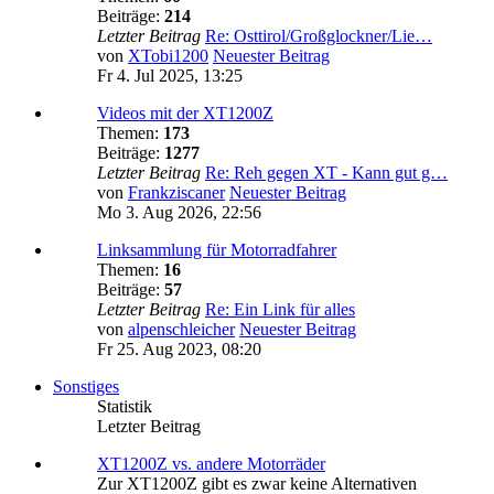
Beiträge:
214
Letzter Beitrag
Re: Osttirol/Großglockner/Lie…
von
XTobi1200
Neuester Beitrag
Fr 4. Jul 2025, 13:25
Videos mit der XT1200Z
Themen:
173
Beiträge:
1277
Letzter Beitrag
Re: Reh gegen XT - Kann gut g…
von
Frankziscaner
Neuester Beitrag
Mo 3. Aug 2026, 22:56
Linksammlung für Motorradfahrer
Themen:
16
Beiträge:
57
Letzter Beitrag
Re: Ein Link für alles
von
alpenschleicher
Neuester Beitrag
Fr 25. Aug 2023, 08:20
Sonstiges
Statistik
Letzter Beitrag
XT1200Z vs. andere Motorräder
Zur XT1200Z gibt es zwar keine Alternativen