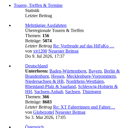
Touren, Treffen & Termine
Statistik
Letzter Beitrag
Mehrtägige Ausfahrten
Überregionale Touren & Treffen
Themen:
156
Beiträge:
5074
Letzter Beitrag
Re: Vorfreude auf das HiFaKo …
von
xjr1200
Neuester Beitrag
Do 9. Jul 2026, 17:37
Deutschland
Unterforen:
Baden-Württemberg
,
Bayern
,
Berlin &
Brandenburg
,
Hessen
,
Mecklenburg-Vorpommern
,
Niedersachsen & HB
,
Nordrhein-Westfalen
,
Rheinland-Pfalz & Saarland
,
Schleswig-Holstein &
HH
,
Sachsen-Anhalt
,
Sachsen
,
Thüringen
Themen:
366
Beiträge:
8683
Letzter Beitrag
Re: XT Fahrerinnen und Fahrer…
von
Globezottel
Neuester Beitrag
So 3. Mai 2026, 17:05
Österreich