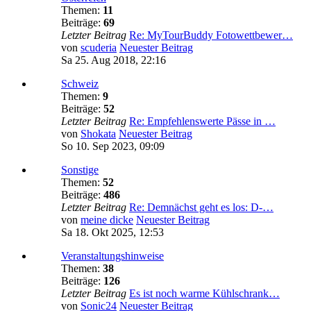
Themen:
11
Beiträge:
69
Letzter Beitrag
Re: MyTourBuddy Fotowettbewer…
von
scuderia
Neuester Beitrag
Sa 25. Aug 2018, 22:16
Schweiz
Themen:
9
Beiträge:
52
Letzter Beitrag
Re: Empfehlenswerte Pässe in …
von
Shokata
Neuester Beitrag
So 10. Sep 2023, 09:09
Sonstige
Themen:
52
Beiträge:
486
Letzter Beitrag
Re: Demnächst geht es los: D-…
von
meine dicke
Neuester Beitrag
Sa 18. Okt 2025, 12:53
Veranstaltungshinweise
Themen:
38
Beiträge:
126
Letzter Beitrag
Es ist noch warme Kühlschrank…
von
Sonic24
Neuester Beitrag