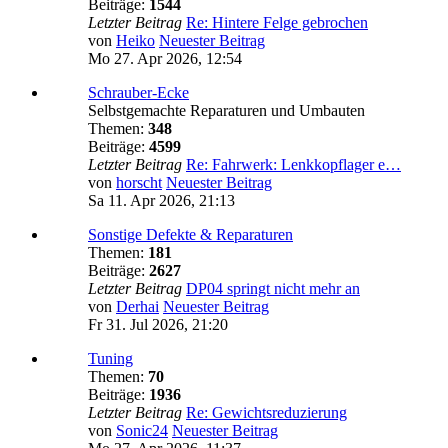
Beiträge:
1544
Letzter Beitrag
Re: Hintere Felge gebrochen
von
Heiko
Neuester Beitrag
Mo 27. Apr 2026, 12:54
Schrauber-Ecke
Selbstgemachte Reparaturen und Umbauten
Themen:
348
Beiträge:
4599
Letzter Beitrag
Re: Fahrwerk: Lenkkopflager e…
von
horscht
Neuester Beitrag
Sa 11. Apr 2026, 21:13
Sonstige Defekte & Reparaturen
Themen:
181
Beiträge:
2627
Letzter Beitrag
DP04 springt nicht mehr an
von
Derhai
Neuester Beitrag
Fr 31. Jul 2026, 21:20
Tuning
Themen:
70
Beiträge:
1936
Letzter Beitrag
Re: Gewichtsreduzierung
von
Sonic24
Neuester Beitrag