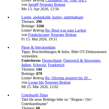
Letzter Beitrag
Christianja_on_Tour Teil 2
von
JarodP
Neuester Beitrag
Mo 13. Apr 2026, 12:56
Lustig, spektakulär, kurios, unterhaltsam
Themen:
290
Beiträge:
3166
Letzter Beitrag
Re: Bissl was zum Lachen
von
Frankziscaner
Neuester Beitrag
Fr 15. Mai 2026, 19:31
Pässe & Streckentipps
Tipps, Beschreibungen & Infos. Bitte OT-Diskussionen
vermeiden.
Unterforen:
Deutschland
,
Österreich & Slowenien
,
Italien
,
Schweiz
,
Frankreich
Themen:
144
Beiträge:
879
Letzter Beitrag
Re: Silvretta gesperrt bis 20…
von
Leone blu
Neuester Beitrag
Mi 25. Mär 2026, 12:02
Unterkunft-Tipps
Titel für neue Beiträge bitte so: "Region / Ort /
Unterkunftname"
Themen:
60