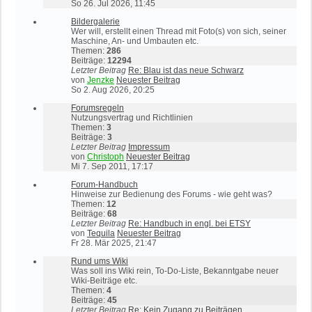
So 26. Jul 2026, 11:45
Bildergalerie
Wer will, erstellt einen Thread mit Foto(s) von sich, seiner
Maschine, An- und Umbauten etc.
Themen:
286
Beiträge:
12294
Letzter Beitrag
Re: Blau ist das neue Schwarz
von
Jenzke
Neuester Beitrag
So 2. Aug 2026, 20:25
Forumsregeln
Nutzungsvertrag und Richtlinien
Themen:
3
Beiträge:
3
Letzter Beitrag
Impressum
von
Christoph
Neuester Beitrag
Mi 7. Sep 2011, 17:17
Forum-Handbuch
Hinweise zur Bedienung des Forums - wie geht was?
Themen:
12
Beiträge:
68
Letzter Beitrag
Re: Handbuch in engl. bei ETSY
von
Tequila
Neuester Beitrag
Fr 28. Mär 2025, 21:47
Rund ums Wiki
Was soll ins Wiki rein, To-Do-Liste, Bekanntgabe neuer
Wiki-Beiträge etc.
Themen:
4
Beiträge:
45
Letzter Beitrag
Re: Kein Zugang zu Beiträgen