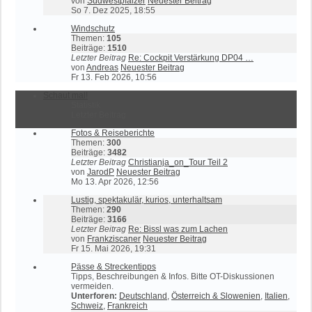
von
Südwestpfälzer
Neuester Beitrag
So 7. Dez 2025, 18:55
Windschutz
Themen:
105
Beiträge:
1510
Letzter Beitrag
Re: Cockpit Verstärkung DP04 …
von
Andreas
Neuester Beitrag
Fr 13. Feb 2026, 10:56
Schaut mal!
Statistik
Letzter Beitrag
Fotos & Reiseberichte
Themen:
300
Beiträge:
3482
Letzter Beitrag
Christianja_on_Tour Teil 2
von
JarodP
Neuester Beitrag
Mo 13. Apr 2026, 12:56
Lustig, spektakulär, kurios, unterhaltsam
Themen:
290
Beiträge:
3166
Letzter Beitrag
Re: Bissl was zum Lachen
von
Frankziscaner
Neuester Beitrag
Fr 15. Mai 2026, 19:31
Pässe & Streckentipps
Tipps, Beschreibungen & Infos. Bitte OT-Diskussionen
vermeiden.
Unterforen:
Deutschland
,
Österreich & Slowenien
,
Italien
,
Schweiz
,
Frankreich