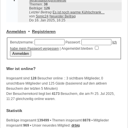
Veranstaltungshinweise
Themen:
38
Beiträge:
126
Letzter Beitrag
Es ist noch warme Kühlschrank…
von
Sonic24
Neuester Beitrag
Do 16. Jan 2025, 16:25
Anmelden
•
Registrieren
Benutzername:
Passwort:
Ich
habe mein Passwort vergessen
|
Angemeldet bleiben
Wer ist online?
Insgesamt sind
128
Besucher online :: 3 sichtbare Mitglieder, 0
unsichtbare Mitglieder und 125 Gäste (basierend auf den aktiven
Besuchern der letzten 5 Minuten)
Der Besucherrekord liegt bei
4173
Besuchern, die am Fr 25. Jul 2025,
11:27 gleichzeitig online waren.
Statistik
Beiträge insgesamt
139499
• Themen insgesamt
8878
• Mitglieder
insgesamt
969
• Unser neuestes Mitglied:
drbig