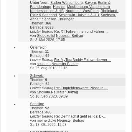
Unterforen:
Baden-Württemberg
,
Bayern
,
Berlin &
Brandenburg
,
Hessen
,
Mecklenburg-Vorpommern
,
Niedersachsen & HB
,
Nordrhein-Westfalen
,
Rheinland-
Pfalz & Saarland
,
Schleswig-Holstein & HH
,
Sachsen-
Anhalt
,
Sachsen
,
Thüringen
Themen:
366
Beiträge:
8683
Letzter Beitrag
Re: XT Fahrerinnen und Fahrer…
von
Globezottel
Neuester Beitrag
So 3. Mai 2026, 17:05
Österreich
Themen:
11
Beiträge:
69
Letzter Beitrag
Re: MyTourBuddy Fotowettbewer…
von
scuderia
Neuester Beitrag
Sa 25. Aug 2018, 22:16
Schweiz
Themen:
9
Beiträge:
52
Letzter Beitrag
Re: Empfehlenswerte Pässe in …
von
Shokata
Neuester Beitrag
So 10. Sep 2023, 09:09
Sonstige
Themen:
52
Beiträge:
486
Letzter Beitrag
Re: Demnächst geht es los: D-…
von
meine dicke
Neuester Beitrag
Sa 18. Okt 2025, 12:53