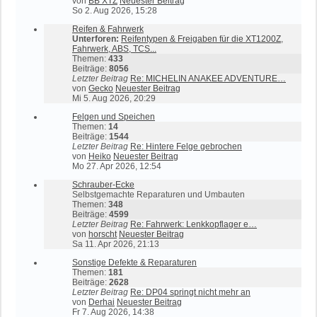
von
BB XTZ
Neuester Beitrag
So 2. Aug 2026, 15:28
Reifen & Fahrwerk
Unterforen:
Reifentypen & Freigaben für die XT1200Z
,
Fahrwerk, ABS, TCS...
Themen:
433
Beiträge:
8056
Letzter Beitrag
Re: MICHELIN ANAKEE ADVENTURE…
von
Gecko
Neuester Beitrag
Mi 5. Aug 2026, 20:29
Felgen und Speichen
Themen:
14
Beiträge:
1544
Letzter Beitrag
Re: Hintere Felge gebrochen
von
Heiko
Neuester Beitrag
Mo 27. Apr 2026, 12:54
Schrauber-Ecke
Selbstgemachte Reparaturen und Umbauten
Themen:
348
Beiträge:
4599
Letzter Beitrag
Re: Fahrwerk: Lenkkopflager e…
von
horscht
Neuester Beitrag
Sa 11. Apr 2026, 21:13
Sonstige Defekte & Reparaturen
Themen:
181
Beiträge:
2628
Letzter Beitrag
Re: DP04 springt nicht mehr an
von
Derhai
Neuester Beitrag
Fr 7. Aug 2026, 14:38