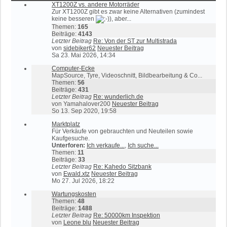
XT1200Z vs. andere Motorräder
Zur XT1200Z gibt es zwar keine Alternativen (zumindest
keine besseren
), aber...
Themen:
165
Beiträge:
4143
Letzter Beitrag
Re: Von der ST zur Multistrada
von
sidebiker62
Neuester Beitrag
Sa 23. Mai 2026, 14:34
Computer-Ecke
MapSource, Tyre, Videoschnitt, Bildbearbeitung & Co...
Themen:
56
Beiträge:
431
Letzter Beitrag
Re: wunderlich.de
von
Yamahalover200
Neuester Beitrag
So 13. Sep 2020, 19:58
Marktplatz
Für Verkäufe von gebrauchten und Neuteilen sowie
Kaufgesuche.
Unterforen:
Ich verkaufe...
,
Ich suche...
Themen:
11
Beiträge:
33
Letzter Beitrag
Re: Kahedo Sitzbank
von
Ewald.xtz
Neuester Beitrag
Mo 27. Jul 2026, 18:22
Wartungskosten
Themen:
48
Beiträge:
1488
Letzter Beitrag
Re: 50000km Inspektion
von
Leone blu
Neuester Beitrag