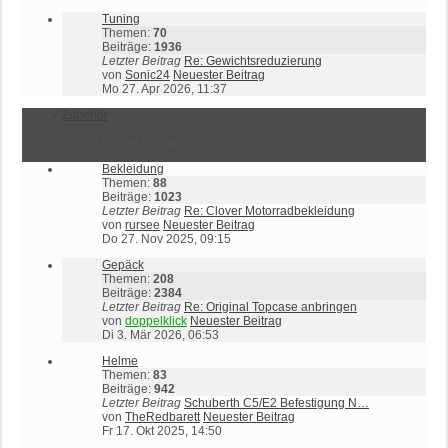
Tuning
Themen:
70
Beiträge:
1936
Letzter Beitrag
Re: Gewichtsreduzierung
von
Sonic24
Neuester Beitrag
Mo 27. Apr 2026, 11:37
Zubehör
Statistik
Letzter Beitrag
Bekleidung
Themen:
88
Beiträge:
1023
Letzter Beitrag
Re: Clover Motorradbekleidung
von
rursee
Neuester Beitrag
Do 27. Nov 2025, 09:15
Gepäck
Themen:
208
Beiträge:
2384
Letzter Beitrag
Re: Original Topcase anbringen
von
doppelklick
Neuester Beitrag
Di 3. Mär 2026, 06:53
Helme
Themen:
83
Beiträge:
942
Letzter Beitrag
Schuberth C5/E2 Befestigung N…
von
TheRedbarett
Neuester Beitrag
Fr 17. Okt 2025, 14:50