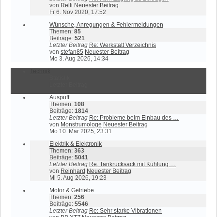
von
Relli
Neuester Beitrag
Fr 6. Nov 2020, 17:52
Wünsche, Anregungen & Fehlermeldungen
Themen:
85
Beiträge:
521
Letzter Beitrag
Re: Werkstatt Verzeichnis
von
stefan85
Neuester Beitrag
Mo 3. Aug 2026, 14:34
Technik
Statistik
Letzter Beitrag
Auspuff
Themen:
108
Beiträge:
1814
Letzter Beitrag
Re: Probleme beim Einbau des …
von
Monstrumologe
Neuester Beitrag
Mo 10. Mär 2025, 23:31
Elektrik & Elektronik
Themen:
363
Beiträge:
5041
Letzter Beitrag
Re: Tankrucksack mit Kühlung …
von
Reinhard
Neuester Beitrag
Mi 5. Aug 2026, 19:23
Motor & Getriebe
Themen:
256
Beiträge:
5546
Letzter Beitrag
Re: Sehr starke Vibrationen