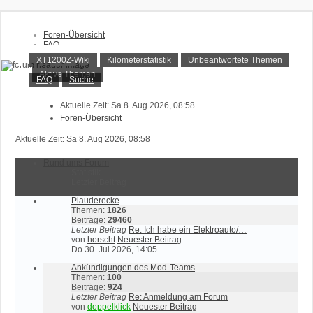
Foren-Übersicht
FAQ
XT1200Z-Forum
Suche
XT1200Z-Wiki
Kilometerstatistik
Unbeantwortete Themen
Unbeantwortete Themen
Aktive Themen
Aktive Themen
Alles rund um die Yamaha XT1200Z Super Ténéré
FAQ
Suche
Anmelden
Aktuelle Zeit: Sa 8. Aug 2026, 08:58
Registrieren
Foren-Übersicht
Aktuelle Zeit: Sa 8. Aug 2026, 08:58
Rund ums Forum
Statistik
Letzter Beitrag
Plauderecke
Themen:
1826
Beiträge:
29460
Letzter Beitrag
Re: Ich habe ein Elektroauto/…
von
horscht
Neuester Beitrag
Do 30. Jul 2026, 14:05
Ankündigungen des Mod-Teams
Themen:
100
Beiträge:
924
Letzter Beitrag
Re: Anmeldung am Forum
von
doppelklick
Neuester Beitrag