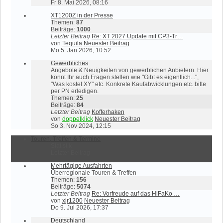
Fr 8. Mai 2026, 08:16
XT1200Z in der Presse
Themen:
87
Beiträge:
1000
Letzter Beitrag
Re: XT 2027 Update mit CP3-Tr…
von
Tequila
Neuester Beitrag
Mo 5. Jan 2026, 10:52
Gewerbliches
Angebote & Neuigkeiten von gewerblichen Anbietern. Hier
könnt Ihr auch Fragen stellen wie "Gibt es eigentlich...",
"Was kostet XY" etc. Konkrete Kaufabwicklungen etc. bitte
per PN erledigen.
Themen:
25
Beiträge:
84
Letzter Beitrag
Kofferhaken
von
doppelklick
Neuester Beitrag
So 3. Nov 2024, 12:15
Touren, Treffen & Termine
Statistik
Letzter Beitrag
Mehrtägige Ausfahrten
Überregionale Touren & Treffen
Themen:
156
Beiträge:
5074
Letzter Beitrag
Re: Vorfreude auf das HiFaKo …
von
xjr1200
Neuester Beitrag
Do 9. Jul 2026, 17:37
Deutschland