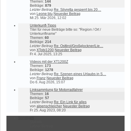
Themen:
144
Beiträge:
879
Letzter Beitrag
Re: Silvretta gesperrt bis 20…
von
Leone blu
Neuester Beitrag
Mi 25. Mär 2026, 12:02
Unterkunft-Tipps
Titel für neue Beiträge bitte so: "Region / Ort /
Unterkunftname"
Themen:
60
Beiträge:
214
Letzter Beitrag
Re: Osttirol/Großglockner/Lie…
von
XTobi1200
Neuester Beitrag
Fr 4. Jul 2025, 13:25
Videos mit der XT1200Z
Themen:
173
Beiträge:
1278
Letzter Beitrag
Re: Szenen eines Urlaubs in S…
von
Franz
Neuester Beitrag
Do 6. Aug 2026, 15:07
Linksammlung für Motorradfahrer
Themen:
16
Beiträge:
57
Letzter Beitrag
Re: Ein Link für alles
von
alpenschleicher
Neuester Beitrag
Fr 25. Aug 2023, 08:20
Sonstiges
Statistik
Letzter Beitrag