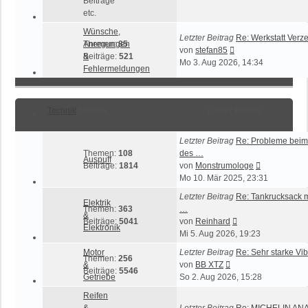
Beiträge
etc.
Wünsche,
Letzter Beitrag
Re: Werkstatt Verze
Anregungen
Themen:
85
Neuester
von
stefan85
&
Beiträge:
521
Beitrag
Mo 3. Aug 2026, 14:34
Fehlermeldungen
Technik
Statistik
Letzter Beitrag
Letzter Beitrag
Re: Probleme beim
Themen:
108
des …
Auspuff
Neuester
Beiträge:
1814
von
Monstrumologe
Beitrag
Mo 10. Mär 2025, 23:31
Letzter Beitrag
Re: Tankrucksack 
Elektrik
Themen:
363
…
&
Neuester
Beiträge:
5041
von
Reinhard
Elektronik
Beitrag
Mi 5. Aug 2026, 19:23
Motor
Letzter Beitrag
Re: Sehr starke Vi
Themen:
256
Neuester
&
von
BB XTZ
Beiträge:
5546
Beitrag
Getriebe
So 2. Aug 2026, 15:28
Reifen
&
Letzter Beitrag
Re: MICHELIN AN