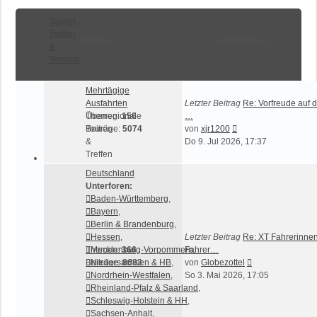
Touren,
Treffen
Statistik
Letzter Beitrag
&
Termine
Mehrtägige
Ausfahrten
Letzter Beitrag
Re: Vorfreude auf 
Überregionale
Themen:
156
…
Neuester
Touren
Beiträge:
5074
von
xjr1200
Beitrag
&
Do 9. Jul 2026, 17:37
Treffen
Deutschland
Unterforen:
Baden-Württemberg
,
Bayern
,
Berlin & Brandenburg
,
Hessen
,
Letzter Beitrag
Re: XT Fahrerinne
Themen:
Mecklenburg-Vorpommern
366
Fahrer…
,
Neuester
Beiträge:
Niedersachsen & HB
8683
,
von
Globezottel
Beitrag
Nordrhein-Westfalen
,
So 3. Mai 2026, 17:05
Rheinland-Pfalz & Saarland
,
Schleswig-Holstein & HH
,
Sachsen-Anhalt
,