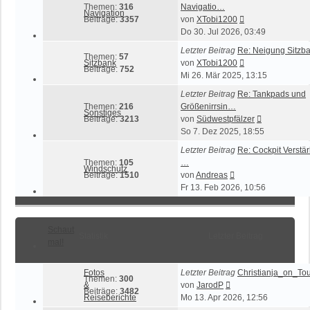
Themen:
316
Navigatio…
Navigation
Neuester
Beiträge:
3357
von
XTobi1200
Beitrag
Do 30. Jul 2026, 03:49
Letzter Beitrag
Re: Neigung Sitzb
Themen:
57
Neuester
Sitzbank
von
XTobi1200
Beiträge:
752
Beitrag
Mi 26. Mär 2025, 13:15
Letzter Beitrag
Re: Tankpads und
Themen:
216
Größenirrsin…
Sonstiges
Neuester
Beiträge:
3213
von
Südwestpfälzer
Beitrag
So 7. Dez 2025, 18:55
Letzter Beitrag
Re: Cockpit Verst
Themen:
105
…
Windschutz
Neuester
Beiträge:
1510
von
Andreas
Beitrag
Fr 13. Feb 2026, 10:56
Schaut
Statistik
Letzter Beitrag
mal!
Fotos
Letzter Beitrag
Christianja_on_Tour
Themen:
300
Neuester
&
von
JarodP
Beiträge:
3482
Beitrag
Reiseberichte
Mo 13. Apr 2026, 12:56