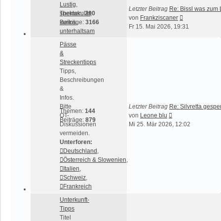
Lustig,
Letzter Beitrag
Re: Bissl was zum
spektakulär,
Themen:
290
Neuester
von
Frankziscaner
kurios,
Beiträge:
3166
Beitrag
Fr 15. Mai 2026, 19:31
unterhaltsam
Pässe
&
Streckentipps
Tipps,
Beschreibungen
&
Infos.
Bitte
Letzter Beitrag
Re: Silvretta gespe
Themen:
144
Neuester
OT-
von
Leone blu
Beiträge:
879
Beitrag
Diskussionen
Mi 25. Mär 2026, 12:02
vermeiden.
Unterforen:
Deutschland
,
Österreich & Slowenien
,
Italien
,
Schweiz
,
Frankreich
Unterkunft-
Tipps
Titel