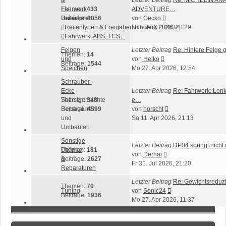
Fahrwerk
Themen:
433
ADVENTURE…
Neuester
Unterforen:
Beiträge:
8056
von
Gecko
Beitrag
Reifentypen & Freigaben für die XT1200Z
Mi 5. Aug 2026, 20:29
,
Fahrwerk, ABS, TCS...
Felgen
Letzter Beitrag
Re: Hintere Felge
Themen:
14
Neuester
und
von
Heiko
Beiträge:
1544
Beitrag
Speichen
Mo 27. Apr 2026, 12:54
Schrauber-
Ecke
Letzter Beitrag
Re: Fahrwerk: Lenk
Selbstgemachte
Themen:
348
e…
Neuester
Reparaturen
Beiträge:
4599
von
horscht
Beitrag
und
Sa 11. Apr 2026, 21:13
Umbauten
Sonstige
Letzter Beitrag
DP04 springt nicht
Defekte
Themen:
181
Neuester
von
Derhai
&
Beiträge:
2627
Beitrag
Fr 31. Jul 2026, 21:20
Reparaturen
Letzter Beitrag
Re: Gewichtsreduz
Themen:
70
Neuester
Tuning
von
Sonic24
Beiträge:
1936
Beitrag
Mo 27. Apr 2026, 11:37