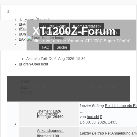
Foren-Übersicht
FAQ
XT1200Z-Wiki
Kilometerstatistik
XT1200Z-Forum
Suche
Unbeantwortete Themen
Aktive Themen
Unbeantwortete Themen
Aktive Themen
Alles rund um die Yamaha XT1200Z Super Ténéré
FAQ
Suche
Anmelden
Registrieren
Aktuelle Zeit: Do 6. Aug 2026, 15:36
Foren-Übersicht
Rund
ums
Statistik
Letzter Beitrag
Forum
Letzter Beitrag
Re: Ich habe ein El
Themen:
1826
…
Plauderecke
Neuester
Beiträge:
29460
von
horscht
Beitrag
Do 30. Jul 2026, 14:05
Ankündigungen
Letzter Beitrag
Re: Anmeldung am
des
Themen:
100