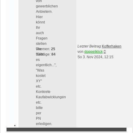
von
gewerblichen
Anbietern.
Hier
könnt
Ihr
auch
Fragen
stellen
Letzter Beitrag
Kofferhaken
wie
Themen:
25
Neuester
von
doppelklick
"Gibt
Beiträge:
84
Beitrag
So 3. Nov 2024, 12:15
es
eigentlich...",
"Was
kostet
XY"
etc.
Konkrete
Kaufabwicklungen
etc.
bitte
per
PN
erledigen.