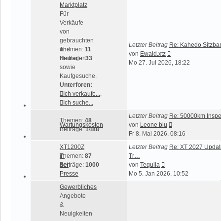
Marktplatz
Für
Verkäufe
von
gebrauchten
Letzter Beitrag
Re: Kahedo Sitzba
und
Themen:
11
Neuester
von
Ewald.xtz
Neuteilen
Beiträge:
33
Beitrag
Mo 27. Jul 2026, 18:22
sowie
Kaufgesuche.
Unterforen:
Ich verkaufe...
,
Ich suche...
Letzter Beitrag
Re: 50000km Inspe
Themen:
48
Neuester
Wartungskosten
von
Leone blu
Beiträge:
1488
Beitrag
Fr 8. Mai 2026, 08:16
XT1200Z
Letzter Beitrag
Re: XT 2027 Updat
in
Themen:
87
Tr…
Neuester
der
Beiträge:
1000
von
Tequila
Beitrag
Presse
Mo 5. Jan 2026, 10:52
Gewerbliches
Angebote
&
Neuigkeiten