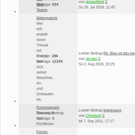
Neuester
von
doppelklick
Mod-
Beiträge:
924
Beitrag
So 26. Jul 2026, 11:45
Teams
Bildergalerie
Wer
will,
erstellt
einen
Thread
mit
Letzter Beitrag
Re: Blau ist das n
Foto(s)
Themen:
286
Neuester
von
Jenzke
von
Beiträge:
12294
Beitrag
So 2. Aug 2026, 20:25
sich,
seiner
Maschine,
An-
und
Umbauten
etc.
Forumsregeln
Letzter Beitrag
Impressum
Nutzungsvertrag
Themen:
3
Neuester
von
Christoph
und
Beiträge:
3
Beitrag
Mi 7. Sep 2011, 17:17
Richtlinien
Forum-