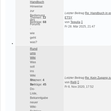
Handbuch
Hinweise
zur
Letzter Beitrag
Re: Handbuch in en
Bedienung
Themen:
12
ETSY
des
Neuester
Beiträge:
68
von
Tequila
Forums
Beitrag
Fr 28. Mär 2025, 21:47
-
wie
geht
was?
Rund
ums
Wiki
Was
soll
ins
Wiki
Letzter Beitrag
Re: Kein Zugang z
rein,
Themen:
4
Neuester
von
Relli
To-
Beiträge:
45
Beitrag
Fr 6. Nov 2020, 17:52
Do-
Liste,
Bekanntgabe
neuer
Wiki-