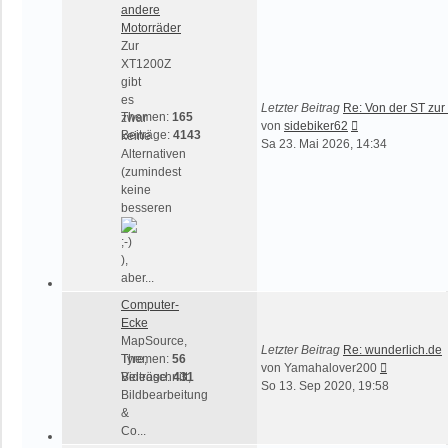
andere
Motorräder
Zur
XT1200Z
gibt
es
Letzter Beitrag
Re: Von der ST zur 
Themen:
165
zwar
Neuester
von
sidebiker62
Beiträge:
4143
keine
Beitrag
Sa 23. Mai 2026, 14:34
Alternativen
(zumindest
keine
besseren
),
aber...
Computer-
Ecke
MapSource,
Letzter Beitrag
Re: wunderlich.de
Tyre,
Themen:
56
Neuester
von
Yamahalover200
Videoschnitt,
Beiträge:
431
Beitrag
So 13. Sep 2020, 19:58
Bildbearbeitung
&
Co...