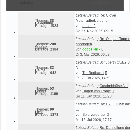
Zubehör
Statistik
Letzter Beitrag
Letzter Beitrag
Re: Clover
Themen:
88
Motorradbekleidung
Bekleidung
Neuester
Beiträge:
1023
von
rursee
Beitrag
Do 27. Nov 2025, 09:15
Letzter Beitrag
Re: Original Topca
Themen:
208
anbringen
Gepäck
Neuester
Beiträge:
2384
von
doppelklick
Beitrag
Di 3. Mär 2026, 06:53
Letzter Beitrag
Schuberth C5/E2 B
Themen:
83
N…
Helme
Neuester
Beiträge:
942
von
TheRedbarett
Beitrag
Fr 17. Okt 2025, 14:50
Letzter Beitrag
Gasdrehhülse Alu
Themen:
53
Neuester
Lenker
von
Hagen von Tronje
Beiträge:
1160
Beitrag
So 11. Jan 2026, 11:28
Letzter Beitrag
Re: H7 LED hat da
Themen:
90
…
Licht
Neuester
Beiträge:
1878
von
Spielverderber
Beitrag
Mo 13. Jul 2026, 17:17
Letzter Beitrag
Re: Darstellung de