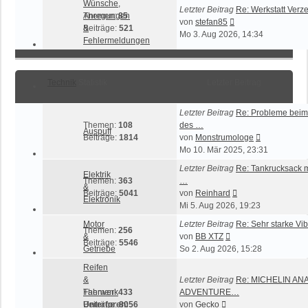
Wünsche,
Letzter Beitrag
Re: Werkstatt Verze
Anregungen
Themen:
85
Neuester
von
stefan85
&
Beiträge:
521
Beitrag
Mo 3. Aug 2026, 14:34
Fehlermeldungen
Technik
Statistik
Letzter Beitrag
Letzter Beitrag
Re: Probleme beim
Themen:
108
des …
Auspuff
Neuester
Beiträge:
1814
von
Monstrumologe
Beitrag
Mo 10. Mär 2025, 23:31
Letzter Beitrag
Re: Tankrucksack 
Elektrik
Themen:
363
…
&
Neuester
Beiträge:
5041
von
Reinhard
Elektronik
Beitrag
Mi 5. Aug 2026, 19:23
Motor
Letzter Beitrag
Re: Sehr starke Vi
Themen:
256
Neuester
&
von
BB XTZ
Beiträge:
5546
Beitrag
Getriebe
So 2. Aug 2026, 15:28
Reifen
&
Letzter Beitrag
Re: MICHELIN AN
Fahrwerk
Themen:
433
ADVENTURE…
Neuester
Unterforen:
Beiträge:
8056
von
Gecko