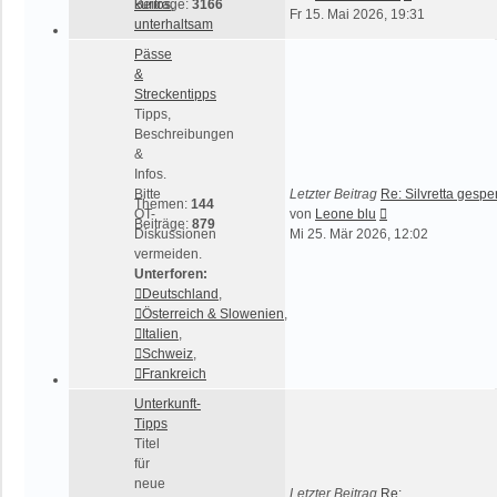
kurios,
Beiträge:
3166
Beitrag
Fr 15. Mai 2026, 19:31
unterhaltsam
Pässe
&
Streckentipps
Tipps,
Beschreibungen
&
Infos.
Bitte
Letzter Beitrag
Re: Silvretta gespe
Themen:
144
Neuester
OT-
von
Leone blu
Beiträge:
879
Beitrag
Diskussionen
Mi 25. Mär 2026, 12:02
vermeiden.
Unterforen:
Deutschland
,
Österreich & Slowenien
,
Italien
,
Schweiz
,
Frankreich
Unterkunft-
Tipps
Titel
für
neue
Letzter Beitrag
Re: