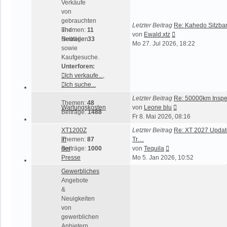
Verkäufe
von
gebrauchten
Letzter Beitrag
Re: Kahedo Sitzba
und
Themen:
11
Neuester
von
Ewald.xtz
Neuteilen
Beiträge:
33
Beitrag
Mo 27. Jul 2026, 18:22
sowie
Kaufgesuche.
Unterforen:
Ich verkaufe...
,
Ich suche...
Letzter Beitrag
Re: 50000km Inspe
Themen:
48
Neuester
Wartungskosten
von
Leone blu
Beiträge:
1488
Beitrag
Fr 8. Mai 2026, 08:16
XT1200Z
Letzter Beitrag
Re: XT 2027 Updat
in
Themen:
87
Tr…
Neuester
der
Beiträge:
1000
von
Tequila
Beitrag
Presse
Mo 5. Jan 2026, 10:52
Gewerbliches
Angebote
&
Neuigkeiten
von
gewerblichen
Anbietern.