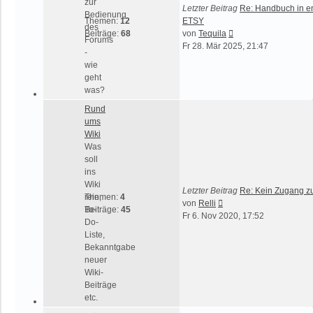
zur
Letzter Beitrag
Re: Handbuch in en
Bedienung
Themen:
12
ETSY
des
Neuester
Beiträge:
68
von
Tequila
Forums
Beitrag
Fr 28. Mär 2025, 21:47
-
wie
geht
was?
Rund
ums
Wiki
Was
soll
ins
Wiki
Letzter Beitrag
Re: Kein Zugang z
rein,
Themen:
4
Neuester
von
Relli
To-
Beiträge:
45
Beitrag
Fr 6. Nov 2020, 17:52
Do-
Liste,
Bekanntgabe
neuer
Wiki-
Beiträge
etc.