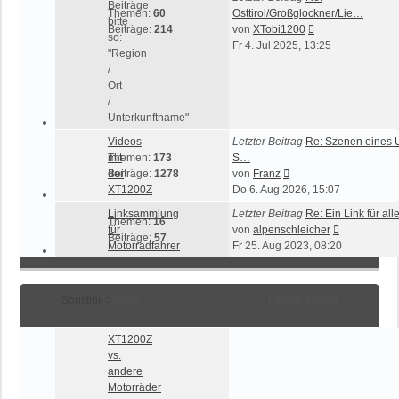
Beiträge
Themen:
60
Osttirol/Großglockner/Lie…
bitte
Neuester
Beiträge:
214
von
XTobi1200
so:
Beitrag
Fr 4. Jul 2025, 13:25
"Region
/
Ort
/
Unterkunftname"
Videos
Letzter Beitrag
Re: Szenen eines U
mit
Themen:
173
S…
Neuester
der
Beiträge:
1278
von
Franz
Beitrag
XT1200Z
Do 6. Aug 2026, 15:07
Linksammlung
Letzter Beitrag
Re: Ein Link für all
Themen:
16
Neuester
für
von
alpenschleicher
Beiträge:
57
Beitrag
Motorradfahrer
Fr 25. Aug 2023, 08:20
Sonstiges
Statistik
Letzter Beitrag
XT1200Z
vs.
andere
Motorräder