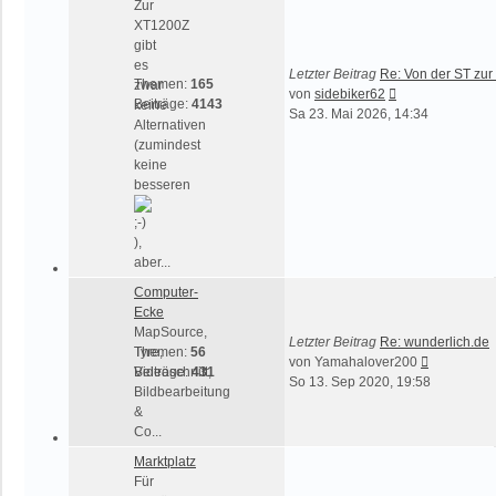
Zur
XT1200Z
gibt
es
Letzter Beitrag
Re: Von der ST zur 
Themen:
165
zwar
Neuester
von
sidebiker62
Beiträge:
4143
keine
Beitrag
Sa 23. Mai 2026, 14:34
Alternativen
(zumindest
keine
besseren
),
aber...
Computer-
Ecke
MapSource,
Letzter Beitrag
Re: wunderlich.de
Tyre,
Themen:
56
Neuester
von
Yamahalover200
Videoschnitt,
Beiträge:
431
Beitrag
So 13. Sep 2020, 19:58
Bildbearbeitung
&
Co...
Marktplatz
Für