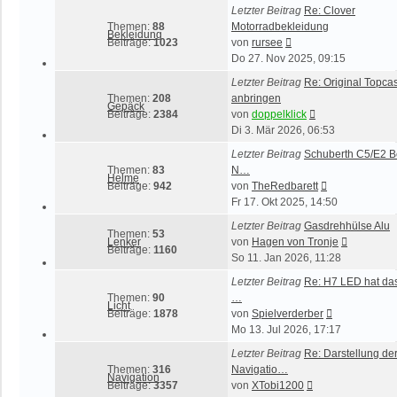
Letzter Beitrag
Re: Clover
Themen:
88
Motorradbekleidung
Bekleidung
Neuester
Beiträge:
1023
von
rursee
Beitrag
Do 27. Nov 2025, 09:15
Letzter Beitrag
Re: Original Topca
Themen:
208
anbringen
Gepäck
Neuester
Beiträge:
2384
von
doppelklick
Beitrag
Di 3. Mär 2026, 06:53
Letzter Beitrag
Schuberth C5/E2 B
Themen:
83
N…
Helme
Neuester
Beiträge:
942
von
TheRedbarett
Beitrag
Fr 17. Okt 2025, 14:50
Letzter Beitrag
Gasdrehhülse Alu
Themen:
53
Neuester
Lenker
von
Hagen von Tronje
Beiträge:
1160
Beitrag
So 11. Jan 2026, 11:28
Letzter Beitrag
Re: H7 LED hat da
Themen:
90
…
Licht
Neuester
Beiträge:
1878
von
Spielverderber
Beitrag
Mo 13. Jul 2026, 17:17
Letzter Beitrag
Re: Darstellung de
Themen:
316
Navigatio…
Navigation
Neuester
Beiträge:
3357
von
XTobi1200