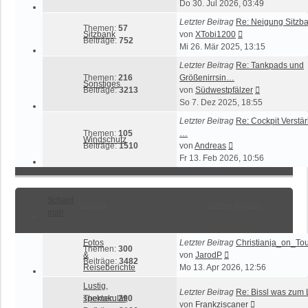
Beitrag
Do 30. Jul 2026, 03:49
Letzter Beitrag
Re: Neigung Sitzb
Themen:
57
Neuester
Sitzbank
von
XTobi1200
Beiträge:
752
Beitrag
Mi 26. Mär 2025, 13:15
Letzter Beitrag
Re: Tankpads und
Themen:
216
Größenirrsin…
Sonstiges
Neuester
Beiträge:
3213
von
Südwestpfälzer
Beitrag
So 7. Dez 2025, 18:55
Letzter Beitrag
Re: Cockpit Verst
Themen:
105
…
Windschutz
Neuester
Beiträge:
1510
von
Andreas
Beitrag
Fr 13. Feb 2026, 10:56
Schaut
Statistik
Letzter Beitrag
mal!
Fotos
Letzter Beitrag
Christianja_on_Tour
Themen:
300
Neuester
&
von
JarodP
Beiträge:
3482
Beitrag
Reiseberichte
Mo 13. Apr 2026, 12:56
Lustig,
Letzter Beitrag
Re: Bissl was zum
spektakulär,
Themen:
290
Neuester
von
Frankziscaner