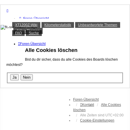
Foren-Übersicht
XT1200Z-Forum
FAQ
XT1200Z-Wiki
Kilometerstatistik
Unbeantwortete Themen
Suche
Aktive Themen
Alles rund um die Yamaha XT1200Z Super Ténéré
Unbeantwortete Themen
FAQ
Suche
Aktive Themen
Foren-Übersicht
Alle Cookies löschen
Anmelden
Registrieren
Bist du dir sicher, dass du alle Cookies des Boards löschen
möchtest?
Foren-Übersicht
Kontakt
Alle Cookies
löschen
Alle Zeiten sind
UTC+02:00
Cookie-Einstellungen