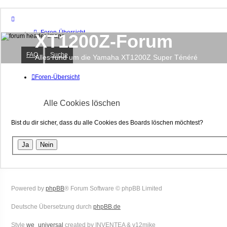
Foren-Übersicht
XT1200Z-Forum
FAQ
Suche
FAQ
Suche
Unbeantwortete Themen
Alles rund um die Yamaha XT1200Z Super Ténéré
Aktive Themen
Foren-Übersicht
Anmelden
Registrieren
Alle Cookies löschen
Bist du dir sicher, dass du alle Cookies des Boards löschen möchtest?
Powered by
phpBB
® Forum Software © phpBB Limited
Deutsche Übersetzung durch
phpBB.de
Style
we_universal
created by INVENTEA & v12mike