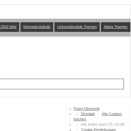
200Z-Wiki
Kilometerstatistik
Unbeantwortete Themen
Aktive Themen
Foren-Übersicht
Kontakt
Alle Cookies
löschen
Alle Zeiten sind
UTC+02:00
Cookie-Einstellungen