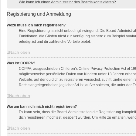
Wie kann ich einen Administrator des Boards kontaktieren?
Registrierung und Anmeldung
Wozu muss ich mich registrieren?
Eine Registrierung ist nicht unbedingt zwingend. Die Board-Administratio
Funktionen, die Gästen nicht zur Verfügung stehen: zum Beispiel Avatar
erledigt ist und dir zahlreiche Vorteile bietet.
Nach oben
Was ist COPPA?
COPPA, ausgeschrieben Children’s Online Privacy Protection Act of 199
möglicherweise persönliche Daten von Kindern unter 13 Jahren erheben
Website, auf der du dich zu registrieren versuchst, zutrifft, ziehe ein
Rechtsangelegenheiten jeglicher Art ist; außer solchen, die unter der
Nach oben
Warum kann ich mich nicht registrieren?
Es kann sein, dass die Board-Administration die Registrierung komple
dich registrieren möchtest, gesperrt wurden. Um Hilfe zu erhalten, wen
Nach oben