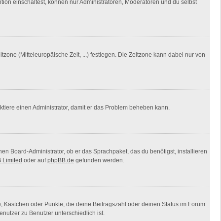
tion einschaltest, können nur Administratoren, Moderatoren und du selbst
tzone (Mitteleuropäische Zeit, ...) festlegen. Die Zeitzone kann dabei nur von
ntaktiere einen Administrator, damit er das Problem beheben kann.
nen Board-Administrator, ob er das Sprachpaket, das du benötigst, installieren
 Limited
oder auf
phpBB.de
gefunden werden.
ne, Kästchen oder Punkte, die deine Beitragszahl oder deinen Status im Forum
nutzer zu Benutzer unterschiedlich ist.