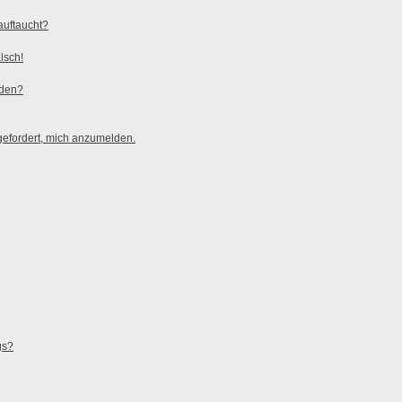
auftaucht?
lsch!
rden?
gefordert, mich anzumelden.
gs?