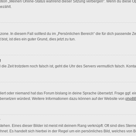
Option „Meinen Online-Status während dieser Sitzung verbergen“. Wenn du diese Op
ezählt.
zone. In diesem Fall solltest du im „Persönlichen Bereich“ die für dich passende Zei
st, ist dies ein guter Grund, dies jetzt zu tun.
!
nd die Zeit trotzdem noch falsch ist, geht die Uhr des Servers vermutlich falsch. Ko
liert oder niemand hat das Forum bislang in deine Sprache übersetzt. Frage ggf. ei
s übersetzen würdest. Weitere Informationen dazu können auf der Website von
phpBB
?
ehen. Eines dieser Bilder ist meist mit deinem Rang verknüpft: Oft sind dies Ster
hnet. Es handelt sich hierbei in der Regel um ein persönliches Bild, welches von Be