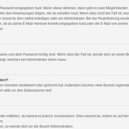
e Passwort eingegeben hast. Wenn diese stimmen, dann gibt es zwei Möglichkeite
gten den Anweisungen folgen, die du erhalten hast. Wenn dies nicht der Fall ist, mu
musst du dies selbst erledigen oder ein Administrator. Bei der Registrierung wurde d
e, ob du deine E-Mail-Adresse korrekt eingegeben hast oder die E-Mail von einem Sp
or.
ame und dein Passwort richtig sind. Wenn dies der Fall ist, wende dich an einen B
iegt, welches ein Administrator lösen muss.
lden?!
en Gründen deaktiviert oder gelöscht hat. Außerdem löschen viele Boards regelmäß
m aktiv an den Diskussionen teil!
ieder mitteilen, du kannst es jedoch zurücksetzen. Dies machst du, indem du auf d
en.
zen, so wende dich an die Board-Administration.