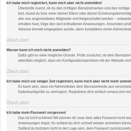
Ich habe mich registriert, kann mich aber nicht anmelden!
Überprüfe zuerst, ob du den richtigen Benutzernamen und das richtig
bist, musst du bzw. einer deiner Eltern oder deiner Erziehungsberechti
alle neu angemeldeten Mitglieder erst freigeschaltet werden – entweder 
erhalten hast, folge den dort enthaltenen Anweisungen. Ansonsten prüf
Adresse korrekt eingegeben wurde, dann kontaktiere einen Administrat
Nach oben
Warum kann ich mich nicht anmelden?
Dafür gibt es viele mögliche Gründe. Prüfe zunächst, ob dein Benutzern
ebenfalls möglich, dass ein Konfigurationsproblem mit der Website vorl
Nach oben
Ich habe mich vor einiger Zeit registriert, kann mich aber nicht mehr anme
Es kann sein, dass ein Administrator dein Benutzerkonto aus verschied
Datenbankgröße zu verringern. Registriere dich einfach erneut und nim
Nach oben
Ich habe mein Passwort vergessen!
Das ist nicht schlimm! Wir können dir zwar dein altes Passwort nicht w
Anweisungen folgst. So solltest du dich schnell wieder anmelden könn
Solltest du trotzdem nicht in der Lage sein, dein Passwort zurückzuset