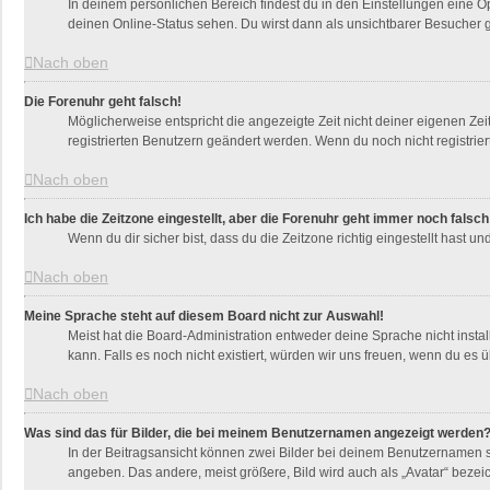
In deinem persönlichen Bereich findest du in den Einstellungen eine 
deinen Online-Status sehen. Du wirst dann als unsichtbarer Besucher g
Nach oben
Die Forenuhr geht falsch!
Möglicherweise entspricht die angezeigte Zeit nicht deiner eigenen Zeit
registrierten Benutzern geändert werden. Wenn du noch nicht registriert bi
Nach oben
Ich habe die Zeitzone eingestellt, aber die Forenuhr geht immer noch falsch
Wenn du dir sicher bist, dass du die Zeitzone richtig eingestellt hast u
Nach oben
Meine Sprache steht auf diesem Board nicht zur Auswahl!
Meist hat die Board-Administration entweder deine Sprache nicht instal
kann. Falls es noch nicht existiert, würden wir uns freuen, wenn du e
Nach oben
Was sind das für Bilder, die bei meinem Benutzernamen angezeigt werden
In der Beitragsansicht können zwei Bilder bei deinem Benutzernamen st
angeben. Das andere, meist größere, Bild wird auch als „Avatar“ bezeic