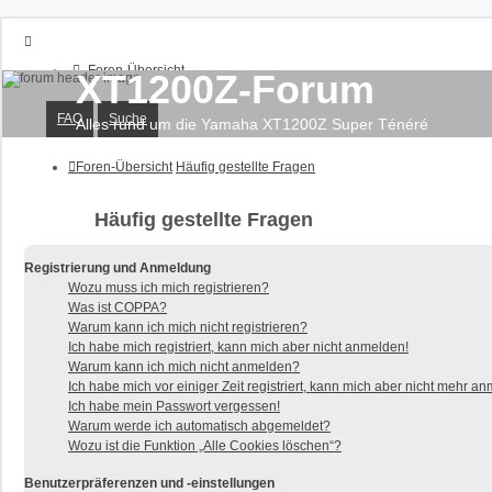
Foren-Übersicht
XT1200Z-Forum
FAQ
Suche
FAQ
Suche
Unbeantwortete Themen
Alles rund um die Yamaha XT1200Z Super Ténéré
Aktive Themen
Foren-Übersicht
Häufig gestellte Fragen
Anmelden
Registrieren
Häufig gestellte Fragen
Registrierung und Anmeldung
Wozu muss ich mich registrieren?
Was ist COPPA?
Warum kann ich mich nicht registrieren?
Ich habe mich registriert, kann mich aber nicht anmelden!
Warum kann ich mich nicht anmelden?
Ich habe mich vor einiger Zeit registriert, kann mich aber nicht mehr a
Ich habe mein Passwort vergessen!
Warum werde ich automatisch abgemeldet?
Wozu ist die Funktion „Alle Cookies löschen“?
Benutzerpräferenzen und -einstellungen