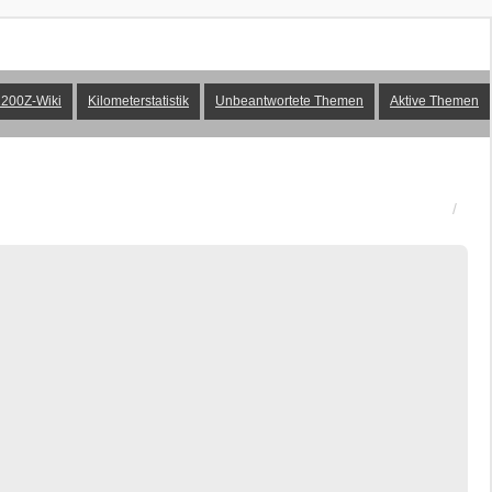
200Z-Wiki
Kilometerstatistik
Unbeantwortete Themen
Aktive Themen