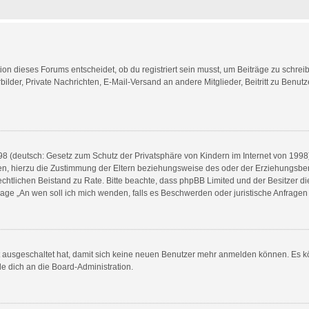
n dieses Forums entscheidet, ob du registriert sein musst, um Beiträge zu schreiben. 
bilder, Private Nachrichten, E-Mail-Versand an andere Mitglieder, Beitritt zu Benu
8 (deutsch: Gesetz zum Schutz der Privatsphäre von Kindern im Internet von 1998) 
, hierzu die Zustimmung der Eltern beziehungsweise des oder der Erziehungsberech
en rechtlichen Beistand zu Rate. Bitte beachte, dass phpBB Limited und der Besitzer 
 Frage „An wen soll ich mich wenden, falls es Beschwerden oder juristische Anfrag
tt ausgeschaltet hat, damit sich keine neuen Benutzer mehr anmelden können. Es 
de dich an die Board-Administration.