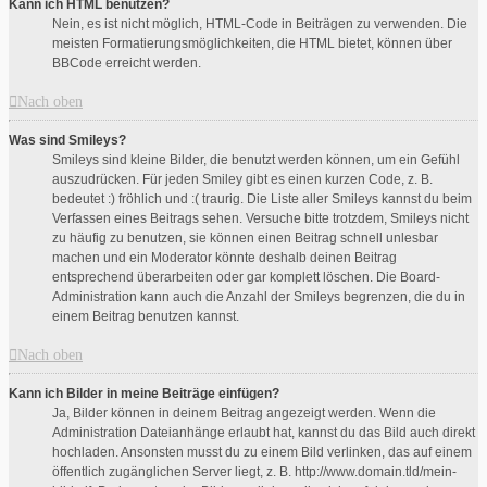
Kann ich HTML benutzen?
Nein, es ist nicht möglich, HTML-Code in Beiträgen zu verwenden. Die
meisten Formatierungsmöglichkeiten, die HTML bietet, können über
BBCode erreicht werden.
Nach oben
Was sind Smileys?
Smileys sind kleine Bilder, die benutzt werden können, um ein Gefühl
auszudrücken. Für jeden Smiley gibt es einen kurzen Code, z. B.
bedeutet :) fröhlich und :( traurig. Die Liste aller Smileys kannst du beim
Verfassen eines Beitrags sehen. Versuche bitte trotzdem, Smileys nicht
zu häufig zu benutzen, sie können einen Beitrag schnell unlesbar
machen und ein Moderator könnte deshalb deinen Beitrag
entsprechend überarbeiten oder gar komplett löschen. Die Board-
Administration kann auch die Anzahl der Smileys begrenzen, die du in
einem Beitrag benutzen kannst.
Nach oben
Kann ich Bilder in meine Beiträge einfügen?
Ja, Bilder können in deinem Beitrag angezeigt werden. Wenn die
Administration Dateianhänge erlaubt hat, kannst du das Bild auch direkt
hochladen. Ansonsten musst du zu einem Bild verlinken, das auf einem
öffentlich zugänglichen Server liegt, z. B. http://www.domain.tld/mein-