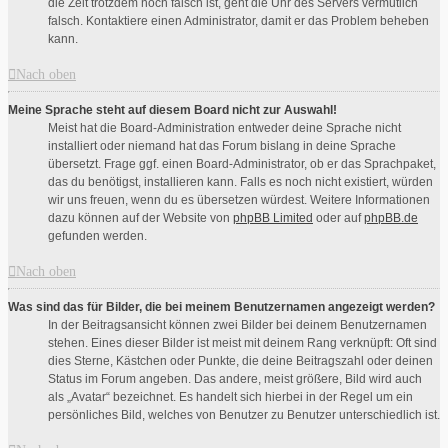
die Zeit trotzdem noch falsch ist, geht die Uhr des Servers vermutlich
falsch. Kontaktiere einen Administrator, damit er das Problem beheben
kann.
Nach oben
Meine Sprache steht auf diesem Board nicht zur Auswahl!
Meist hat die Board-Administration entweder deine Sprache nicht
installiert oder niemand hat das Forum bislang in deine Sprache
übersetzt. Frage ggf. einen Board-Administrator, ob er das Sprachpaket,
das du benötigst, installieren kann. Falls es noch nicht existiert, würden
wir uns freuen, wenn du es übersetzen würdest. Weitere Informationen
dazu können auf der Website von
phpBB Limited
oder auf
phpBB.de
gefunden werden.
Nach oben
Was sind das für Bilder, die bei meinem Benutzernamen angezeigt werden?
In der Beitragsansicht können zwei Bilder bei deinem Benutzernamen
stehen. Eines dieser Bilder ist meist mit deinem Rang verknüpft: Oft sind
dies Sterne, Kästchen oder Punkte, die deine Beitragszahl oder deinen
Status im Forum angeben. Das andere, meist größere, Bild wird auch
als „Avatar“ bezeichnet. Es handelt sich hierbei in der Regel um ein
persönliches Bild, welches von Benutzer zu Benutzer unterschiedlich ist.