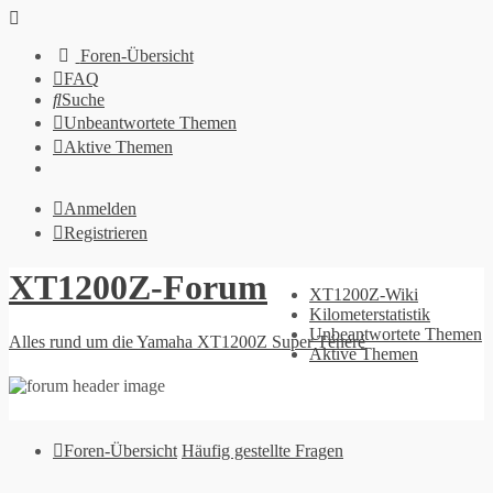
Foren-Übersicht
FAQ
Suche
Unbeantwortete Themen
Aktive Themen
Anmelden
Registrieren
XT1200Z-Forum
XT1200Z-Wiki
Kilometerstatistik
Unbeantwortete Themen
Alles rund um die Yamaha XT1200Z Super Ténéré
Aktive Themen
Foren-Übersicht
Häufig gestellte Fragen