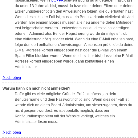
Möglichkeiten. Wenn
COPPA
aktiviert ist und du angegeben hast, dass
du unter 13 Jahre alt bist, musst du bzw. einer deiner Eltern oder deiner
Erziehungsberechtigten den Anweisungen folgen, die du erhalten hast.
Wenn dies nicht der Fall ist, muss dein Benutzerkonto vielleicht aktiviert
werden. Bei einigen Boards müssen alle neu angemeldeten Mitglieder
erst freigeschaltet werden – entweder musst du dies selbst erledigen
oder ein Administrator. Bei der Registrierung wurde dir mitgeteilt, ob
eine Aktivierung nötig ist oder nicht. Wenn du eine E-Mail erhalten hast,
folge den dort enthaltenen Anweisungen. Ansonsten prüfe, ob du deine
E-Mail-Adresse korrekt eingegeben hast oder die E-Mail von einem
Spam-Filter blockiert wurde. Wenn du dir sicher bist, dass deine E-Mail-
Adresse korrekt eingegeben wurde, dann kontaktiere einen
Administrator.
Nach oben
Warum kann ich mich nicht anmelden?
Dafür gibt es viele mögliche Gründe. Prüfe zunächst, ob dein
Benutzername und dein Passwort richtig sind. Wenn dies der Fall ist,
wende dich an einen Board-Administrator, um sicherzugehen, dass du
nicht gesperrt wurdest. Es ist ebenfalls möglich, dass ein
Konfigurationsproblem mit der Website vorliegt, welches ein
Administrator lösen muss.
Nach oben