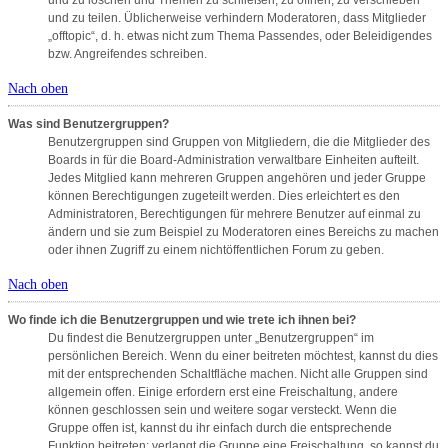
und zu löschen und Themen zu schließen, zu öffnen, zu verschieben
und zu teilen. Üblicherweise verhindern Moderatoren, dass Mitglieder
„offtopic“, d. h. etwas nicht zum Thema Passendes, oder Beleidigendes
bzw. Angreifendes schreiben.
Nach oben
Was sind Benutzergruppen?
Benutzergruppen sind Gruppen von Mitgliedern, die die Mitglieder des
Boards in für die Board-Administration verwaltbare Einheiten aufteilt.
Jedes Mitglied kann mehreren Gruppen angehören und jeder Gruppe
können Berechtigungen zugeteilt werden. Dies erleichtert es den
Administratoren, Berechtigungen für mehrere Benutzer auf einmal zu
ändern und sie zum Beispiel zu Moderatoren eines Bereichs zu machen
oder ihnen Zugriff zu einem nichtöffentlichen Forum zu geben.
Nach oben
Wo finde ich die Benutzergruppen und wie trete ich ihnen bei?
Du findest die Benutzergruppen unter „Benutzergruppen“ im
persönlichen Bereich. Wenn du einer beitreten möchtest, kannst du dies
mit der entsprechenden Schaltfläche machen. Nicht alle Gruppen sind
allgemein offen. Einige erfordern erst eine Freischaltung, andere
können geschlossen sein und weitere sogar versteckt. Wenn die
Gruppe offen ist, kannst du ihr einfach durch die entsprechende
Funktion beitreten; verlangt die Gruppe eine Freischaltung, so kannst du