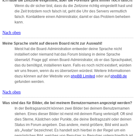
Ich habe die Zeitzone eingestellt, aber die Forenuhr geht immer noch falsch!
Wenn du dir sicher bist, dass du die Zeitzone richtig eingestellt hast und
die Zeit trotzdem noch falsch ist, geht die Uhr des Servers vermutlich
falsch. Kontaktiere einen Administrator, damit er das Problem beheben
kann.
Nach oben
Meine Sprache steht auf diesem Board nicht zur Auswahl!
Meist hat die Board-Administration entweder deine Sprache nicht
installiert oder niemand hat das Forum bislang in deine Sprache
übersetzt. Frage ggf. einen Board-Administrator, ob er das Sprachpaket,
das du benötigst, installieren kann. Falls es noch nicht existiert, würden
wir uns freuen, wenn du es übersetzen würdest. Weitere Informationen
dazu können auf der Website von
phpBB Limited
oder auf
phpBB.de
gefunden werden.
Nach oben
Was sind das für Bilder, die bei meinem Benutzernamen angezeigt werden?
In der Beitragsansicht können zwei Bilder bei deinem Benutzernamen
stehen. Eines dieser Bilder ist meist mit deinem Rang verknüpft: Oft sind
dies Sterne, Kästchen oder Punkte, die deine Beitragszahl oder deinen
Status im Forum angeben. Das andere, meist größere, Bild wird auch
als „Avatar“ bezeichnet. Es handelt sich hierbei in der Regel um ein
persönliches Bild, welches von Benutzer zu Benutzer unterschiedlich ist.