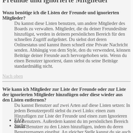
Freunde und ignorierte Mitglieder
Wozu benötige ich die Listen der Freunde und ignorierten
Mitglieder?
Du kannst diese Listen benutzen, um andere Mitglieder des
Boards zu verwalten. Mitglieder, die du deiner Freundesliste
hinzufügst, werden in deinem persönlichen Bereich für den
schnellen Zugriff aufgelistet. Du siehst dort deren
Onlinestatus und kannst ihnen schnell eine Private Nachricht
senden. Abhängig von dem Style, den du verwendest, können
Beiträge deiner Freunde auch hervorgehoben sein. Wenn du
einen Benutzer ignorierst, dann siehst du seine Beiträge
standardmäßig nicht.
Nach oben
Wie kann ich Mitglieder zur Liste der Freunde oder zur Liste
der ignorierten Mitglieder hinzufügen oder diese wieder aus
den Listen entfernen?
Du kannst Benutzer auf zwei Arten auf diese Listen setzen: In
jedem Benutzerprofil siehst du zwei Links: einen zum
Hinzufügen zur Liste der Freunde und einen zum Ignorieren
FAQ
des Benutzers. Außerdem kannst du im persönlichen Bereich
Suche
direkt Benutzer zu den Listen hinzufügen, indem du deren
Benutzernamen eingibst. An gleicher Stelle kannst du sie auch