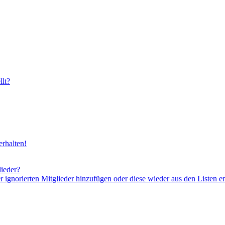
lt?
rhalten!
lieder?
er ignorierten Mitglieder hinzufügen oder diese wieder aus den Listen e