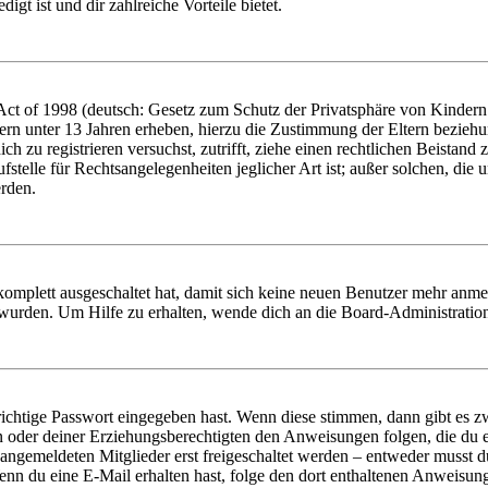
igt ist und dir zahlreiche Vorteile bietet.
t of 1998 (deutsch: Gesetz zum Schutz der Privatsphäre von Kindern i
ern unter 13 Jahren erheben, hierzu die Zustimmung der Eltern bezieh
dich zu registrieren versuchst, zutrifft, ziehe einen rechtlichen Beista
stelle für Rechtsangelegenheiten jeglicher Art ist; außer solchen, die
erden.
 komplett ausgeschaltet hat, damit sich keine neuen Benutzer mehr anm
 wurden. Um Hilfe zu erhalten, wende dich an die Board-Administratio
richtige Passwort eingegeben hast. Wenn diese stimmen, dann gibt es
ern oder deiner Erziehungsberechtigten den Anweisungen folgen, die du e
 angemeldeten Mitglieder erst freigeschaltet werden – entweder musst du
. Wenn du eine E-Mail erhalten hast, folge den dort enthaltenen Anweis