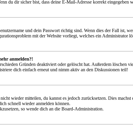
nn du dir sicher bist, dass deine E-Mail-Adresse korrekt eingegeben w
Benutzername und dein Passwort richtig sind. Wenn dies der Fall ist, w
igurationsproblem mit der Website vorliegt, welches ein Administrator l
t mehr anmelden?!
rschieden Gründen deaktiviert oder gelöscht hat. Außerdem löschen vie
triere dich einfach erneut und nimm aktiv an den Diskussionen teil!
 nicht wieder mitteilen, du kannst es jedoch zurücksetzen. Dies machs
 dich schnell wieder anmelden können.
ückzusetzen, so wende dich an die Board-Administration.