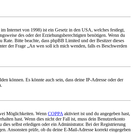
m Internet von 1998) ist ein Gesetz in den USA, welches festlegt,
ungsweise des oder der Erziehungsberechtigten benötigen. Wenn du
nd zu Rate. Bitte beachte, dass phpBB Limited und der Besitzer dieses
 unter der Frage „An wen soll ich mich wenden, falls es Beschwerden
elden können. Es könnte auch sein, dass deine IP-Adresse oder der
n.
 zwei Möglichkeiten. Wenn
COPPA
aktiviert ist und du angegeben hast,
rhalten hast. Wenn dies nicht der Fall ist, muss dein Benutzerkonto
 dies selbst erledigen oder ein Administrator. Bei der Registrierung
ungen. Ansonsten prüfe, ob du deine E-Mail-Adresse korrekt eingegeben