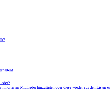
lt?
rhalten!
lieder?
er ignorierten Mitglieder hinzufügen oder diese wieder aus den Listen e