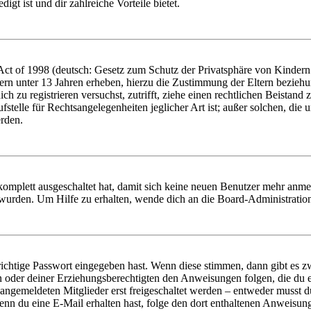
igt ist und dir zahlreiche Vorteile bietet.
t of 1998 (deutsch: Gesetz zum Schutz der Privatsphäre von Kindern i
ern unter 13 Jahren erheben, hierzu die Zustimmung der Eltern bezieh
dich zu registrieren versuchst, zutrifft, ziehe einen rechtlichen Beista
stelle für Rechtsangelegenheiten jeglicher Art ist; außer solchen, die
erden.
 komplett ausgeschaltet hat, damit sich keine neuen Benutzer mehr anm
 wurden. Um Hilfe zu erhalten, wende dich an die Board-Administratio
richtige Passwort eingegeben hast. Wenn diese stimmen, dann gibt es
ern oder deiner Erziehungsberechtigten den Anweisungen folgen, die du e
 angemeldeten Mitglieder erst freigeschaltet werden – entweder musst du
. Wenn du eine E-Mail erhalten hast, folge den dort enthaltenen Anweis