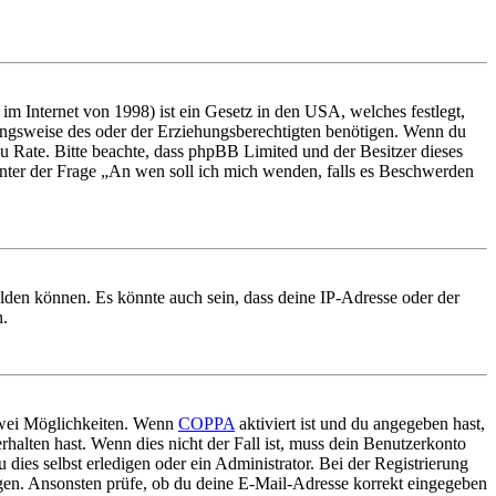
m Internet von 1998) ist ein Gesetz in den USA, welches festlegt,
ungsweise des oder der Erziehungsberechtigten benötigen. Wenn du
nd zu Rate. Bitte beachte, dass phpBB Limited und der Besitzer dieses
 unter der Frage „An wen soll ich mich wenden, falls es Beschwerden
elden können. Es könnte auch sein, dass deine IP-Adresse oder der
n.
 zwei Möglichkeiten. Wenn
COPPA
aktiviert ist und du angegeben hast,
rhalten hast. Wenn dies nicht der Fall ist, muss dein Benutzerkonto
 dies selbst erledigen oder ein Administrator. Bei der Registrierung
ungen. Ansonsten prüfe, ob du deine E-Mail-Adresse korrekt eingegeben