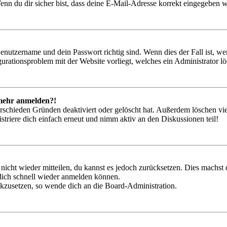
nn du dir sicher bist, dass deine E-Mail-Adresse korrekt eingegeben w
Benutzername und dein Passwort richtig sind. Wenn dies der Fall ist, w
igurationsproblem mit der Website vorliegt, welches ein Administrator l
t mehr anmelden?!
rschieden Gründen deaktiviert oder gelöscht hat. Außerdem löschen vie
triere dich einfach erneut und nimm aktiv an den Diskussionen teil!
 nicht wieder mitteilen, du kannst es jedoch zurücksetzen. Dies machs
 dich schnell wieder anmelden können.
ückzusetzen, so wende dich an die Board-Administration.