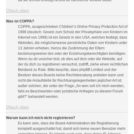
da sie schnell erledigt ist und dir zahlreiche Vorteile bietet.
Nach oben
Was ist COPPA?
COPPA, ausgeschrieben Children’s Online Privacy Protection Act of
1998 (deutsch: Gesetz zum Schutz der Privatsphäre von Kindern im
Internet von 1998) ist ein Gesetz in den USA, welches festlegt, dass
Websites, die möglicherweise persönliche Daten von Kindern unter
13 Jahren erheben, hierzu die Zustimmung der Eltern
beziehungsweise des oder der Erziehungsberechtigten benötigen.
Wenn du dir unsicher bist, ob dies auf dich oder die Website, auf
der du dich zu registrieren versuchst, zutrifft, ziehe einen rechtlichen
Beistand zu Rate. Bitte beachte, dass phpBB Limited und der
Besitzer dieses Boards keine Rechtsberatung anbieten kann und
nicht die Anlaufstelle für Rechtsangelegenheiten jeglicher Art ist;
außer solchen, die unter der Frage „An wen soll ich mich wenden,
falls es Beschwerden oder juristische Anfragen zu diesem Forum
gibt?“ behandelt werden.
Nach oben
Warum kann ich mich nicht registrieren?
Es kann sein, dass die Board-Administration die Registrierung
komplett ausgeschaltet hat, damit sich keine neuen Benutzer mehr