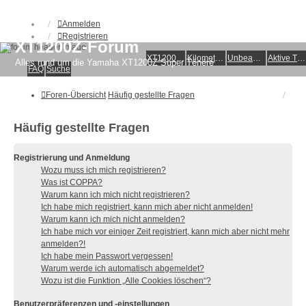
Anmelden
Registrieren
XT1200Z-Forum
XT1200Z-Wiki
Kilometerstatistik
Unbeantwortete Themen
Aktive Themen
Alles rund um die Yamaha XT1200Z Super Ténéré
FAQ
Suche
Foren-Übersicht
Häufig gestellte Fragen
Häufig gestellte Fragen
Registrierung und Anmeldung
Wozu muss ich mich registrieren?
Was ist COPPA?
Warum kann ich mich nicht registrieren?
Ich habe mich registriert, kann mich aber nicht anmelden!
Warum kann ich mich nicht anmelden?
Ich habe mich vor einiger Zeit registriert, kann mich aber nicht mehr
anmelden?!
Ich habe mein Passwort vergessen!
Warum werde ich automatisch abgemeldet?
Wozu ist die Funktion „Alle Cookies löschen“?
Benutzerpräferenzen und -einstellungen